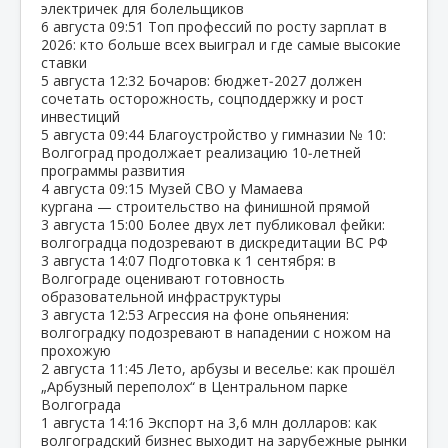
электричек для болельщиков
6 августа
09:51
Топ профессий по росту зарплат в
2026: кто больше всех выиграл и где самые высокие
ставки
5 августа
12:32
Бочаров: бюджет‑2027 должен
сочетать осторожность, соцподдержку и рост
инвестиций
5 августа
09:44
Благоустройство у гимназии № 10:
Волгоград продолжает реализацию 10‑летней
программы развития
4 августа
09:15
Музей СВО у Мамаева
кургана — строительство на финишной прямой
3 августа
15:00
Более двух лет публиковал фейки:
волгоградца подозревают в дискредитации ВС РФ
3 августа
14:07
Подготовка к 1 сентября: в
Волгограде оценивают готовность
образовательной инфраструктуры
3 августа
12:53
Агрессия на фоне опьянения:
волгоградку подозревают в нападении с ножом на
прохожую
2 августа
11:45
Лето, арбузы и веселье: как прошёл
„Арбузный переполох“ в Центральном парке
Волгограда
1 августа
14:16
Экспорт на 3,6 млн долларов: как
волгоградский бизнес выходит на зарубежные рынки