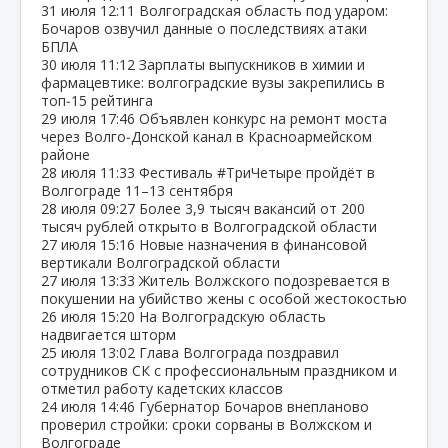
31 июля
12:11
Волгоградская область под ударом:
Бочаров озвучил данные о последствиях атаки
БПЛА
30 июля
11:12
Зарплаты выпускников в химии и
фармацевтике: волгоградские вузы закрепились в
топ‑15 рейтинга
29 июля
17:46
Объявлен конкурс на ремонт моста
через Волго‑Донской канал в Красноармейском
районе
28 июля
11:33
Фестиваль #ТриЧетыре пройдёт в
Волгограде 11–13 сентября
28 июля
09:27
Более 3,9 тысяч вакансий от 200
тысяч рублей открыто в Волгоградской области
27 июля
15:16
Новые назначения в финансовой
вертикали Волгоградской области
27 июля
13:33
Житель Волжского подозревается в
покушении на убийство жены с особой жестокостью
26 июля
15:20
На Волгоградскую область
надвигается шторм
25 июля
13:02
Глава Волгограда поздравил
сотрудников СК с профессиональным праздником и
отметил работу кадетских классов
24 июля
14:46
Губернатор Бочаров внепланово
проверил стройки: сроки сорваны в Волжском и
Волгограде