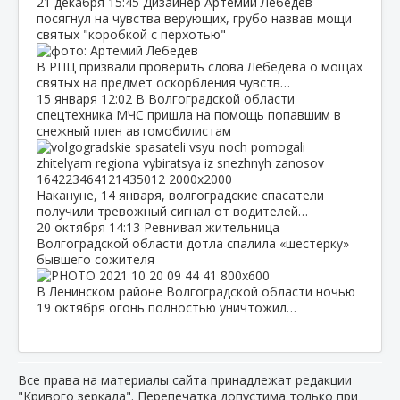
21 декабря
15:45
Дизайнер Артемий Лебедев
посягнул на чувства верующих, грубо назвав мощи
святых "коробкой с перхотью"
В РПЦ призвали проверить слова Лебедева о мощах
святых на предмет оскорбления чувств…
15 января
12:02
В Волгоградской области
спецтехника МЧС пришла на помощь попавшим в
снежный плен автомобилистам
Накануне, 14 января, волгоградские спасатели
получили тревожный сигнал от водителей…
20 октября
14:13
Ревнивая жительница
Волгоградской области дотла спалила «шестерку»
бывшего сожителя
В Ленинском районе Волгоградской области ночью
19 октября огонь полностью уничтожил…
Все права на материалы сайта принадлежат редакции
"Кривого зеркала". Перепечатка допустима только при