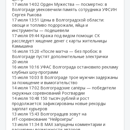
17 июля
14:02
Орден Мужества — посмертно: в
Волгограде увековечили память сотрудника УФСИН
Сергея Рыкова
17 июля
13:51
Цены в Волгоградской области:
овощи и топливо подорожали, яйца и
инструменты — подешевели
17 июля
09:44
Кража под видом помощи: СК
расследует хищение денег с карты жительницы
Камышина
16 июля
15:20
«После матча — без пробок: в
Волгограде пустят дополнительные электрички
20 июля
16 июля
10:16
УФАС Волгограда остановило рекламу
клубных шоу‑программ
15 июля
10:03
В Волгограде трое мужчин задержаны
за похищение и вымогательство
14 июля
17:02
Волгоградские сапёры — победители
окружных соревнований Росгвардии
14 июля
10:48
150 тысяч рублей и рост
продолжается: зафиксированы новые рекорды
зарплат курьеров
13 июля
15:43
Волгоградцев зовут на
ИТ‑соревнование “Нейроигры”
13 июля
11:34
В МАХ запущены комментарии и
расширены возможности авторов