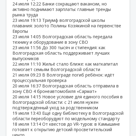
24 июля
12:22
Банки сокращают вакансии, но
активно поднимают зарплаты: главные тренды
рынка труда
23 июля
19:13
Триумф волгоградской школы
плавания: золото Полины Козякиной на первенстве
Европы
23 июля
14:05
Волгоградская область передала
технику и оборудование в зону СВО
23 июля
11:56
До 300 тысяч и стипендия: как
Волгоградская область поддерживает лучших
выпускников
22 июля
11:10
Жильё стало ближе: как маткапитал
помогает семьям Волгоградской области
21 июля
09:23
В Волгограде погиб ребёнок: идёт
процессуальная проверка
20 июля
16:37
Волгоградская область отправила в
зону СВО 4 бронеавтомобиля «Сармат»
20 июля
14:15
Новое условие для единого пособия в
Волгоградской области: с 21 июля нужен
подтверждённый уход за родственником
19 июля
13:43
Ещё одну библиотеку в Волгоградской
области переоборудуют по модельному стандарту
18 июля
13:14
От квестов до VR‑туров: в Камышине
готовят к открытию детский просветительский
центр