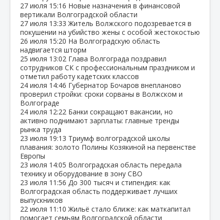
27 июля
15:16
Новые назначения в финансовой
вертикали Волгоградской области
27 июля
13:33
Житель Волжского подозревается в
покушении на убийство жены с особой жестокостью
26 июля
15:20
На Волгоградскую область
надвигается шторм
25 июля
13:02
Глава Волгограда поздравил
сотрудников СК с профессиональным праздником и
отметил работу кадетских классов
24 июля
14:46
Губернатор Бочаров внепланово
проверил стройки: сроки сорваны в Волжском и
Волгограде
24 июля
12:22
Банки сокращают вакансии, но
активно поднимают зарплаты: главные тренды
рынка труда
23 июля
19:13
Триумф волгоградской школы
плавания: золото Полины Козякиной на первенстве
Европы
23 июля
14:05
Волгоградская область передала
технику и оборудование в зону СВО
23 июля
11:56
До 300 тысяч и стипендия: как
Волгоградская область поддерживает лучших
выпускников
22 июля
11:10
Жильё стало ближе: как маткапитал
помогает семьям Волгоградской области