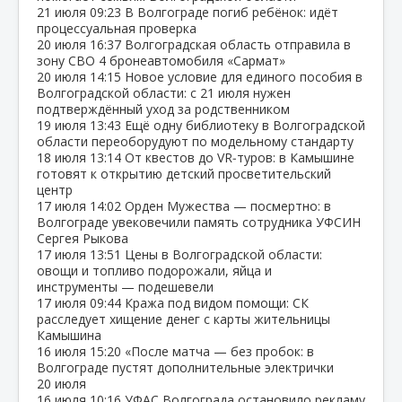
21 июля
09:23
В Волгограде погиб ребёнок: идёт
процессуальная проверка
20 июля
16:37
Волгоградская область отправила в
зону СВО 4 бронеавтомобиля «Сармат»
20 июля
14:15
Новое условие для единого пособия в
Волгоградской области: с 21 июля нужен
подтверждённый уход за родственником
19 июля
13:43
Ещё одну библиотеку в Волгоградской
области переоборудуют по модельному стандарту
18 июля
13:14
От квестов до VR‑туров: в Камышине
готовят к открытию детский просветительский
центр
17 июля
14:02
Орден Мужества — посмертно: в
Волгограде увековечили память сотрудника УФСИН
Сергея Рыкова
17 июля
13:51
Цены в Волгоградской области:
овощи и топливо подорожали, яйца и
инструменты — подешевели
17 июля
09:44
Кража под видом помощи: СК
расследует хищение денег с карты жительницы
Камышина
16 июля
15:20
«После матча — без пробок: в
Волгограде пустят дополнительные электрички
20 июля
16 июля
10:16
УФАС Волгограда остановило рекламу