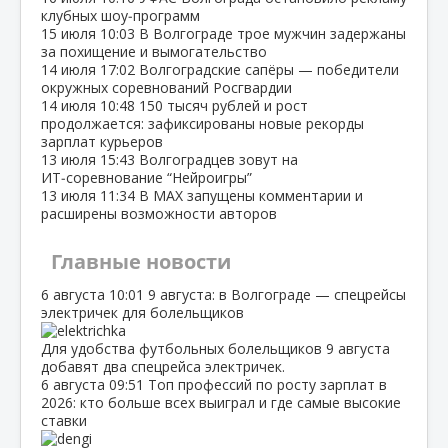
клубных шоу‑программ
15 июля
10:03
В Волгограде трое мужчин задержаны
за похищение и вымогательство
14 июля
17:02
Волгоградские сапёры — победители
окружных соревнований Росгвардии
14 июля
10:48
150 тысяч рублей и рост
продолжается: зафиксированы новые рекорды
зарплат курьеров
13 июля
15:43
Волгоградцев зовут на
ИТ‑соревнование “Нейроигры”
13 июля
11:34
В МАХ запущены комментарии и
расширены возможности авторов
Главные новости
6 августа
10:01
9 августа: в Волгограде — спецрейсы
электричек для болельщиков
Для удобства футбольных болельщиков 9 августа
добавят два спецрейса электричек.
6 августа
09:51
Топ профессий по росту зарплат в
2026: кто больше всех выиграл и где самые высокие
ставки