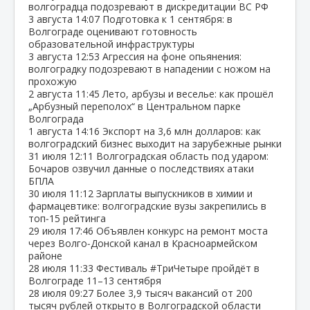
волгоградца подозревают в дискредитации ВС РФ
3 августа
14:07
Подготовка к 1 сентября: в
Волгограде оценивают готовность
образовательной инфраструктуры
3 августа
12:53
Агрессия на фоне опьянения:
волгоградку подозревают в нападении с ножом на
прохожую
2 августа
11:45
Лето, арбузы и веселье: как прошёл
„Арбузный переполох“ в Центральном парке
Волгограда
1 августа
14:16
Экспорт на 3,6 млн долларов: как
волгоградский бизнес выходит на зарубежные рынки
31 июля
12:11
Волгоградская область под ударом:
Бочаров озвучил данные о последствиях атаки
БПЛА
30 июля
11:12
Зарплаты выпускников в химии и
фармацевтике: волгоградские вузы закрепились в
топ‑15 рейтинга
29 июля
17:46
Объявлен конкурс на ремонт моста
через Волго‑Донской канал в Красноармейском
районе
28 июля
11:33
Фестиваль #ТриЧетыре пройдёт в
Волгограде 11–13 сентября
28 июля
09:27
Более 3,9 тысяч вакансий от 200
тысяч рублей открыто в Волгоградской области