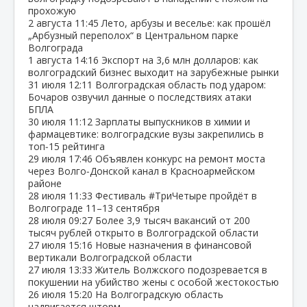
прохожую
2 августа
11:45
Лето, арбузы и веселье: как прошёл
„Арбузный переполох“ в Центральном парке
Волгограда
1 августа
14:16
Экспорт на 3,6 млн долларов: как
волгоградский бизнес выходит на зарубежные рынки
31 июля
12:11
Волгоградская область под ударом:
Бочаров озвучил данные о последствиях атаки
БПЛА
30 июля
11:12
Зарплаты выпускников в химии и
фармацевтике: волгоградские вузы закрепились в
топ‑15 рейтинга
29 июля
17:46
Объявлен конкурс на ремонт моста
через Волго‑Донской канал в Красноармейском
районе
28 июля
11:33
Фестиваль #ТриЧетыре пройдёт в
Волгограде 11–13 сентября
28 июля
09:27
Более 3,9 тысяч вакансий от 200
тысяч рублей открыто в Волгоградской области
27 июля
15:16
Новые назначения в финансовой
вертикали Волгоградской области
27 июля
13:33
Житель Волжского подозревается в
покушении на убийство жены с особой жестокостью
26 июля
15:20
На Волгоградскую область
надвигается шторм