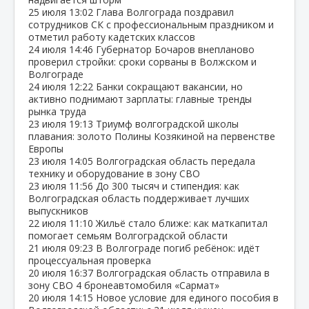
25 июля
13:02
Глава Волгограда поздравил
сотрудников СК с профессиональным праздником и
отметил работу кадетских классов
24 июля
14:46
Губернатор Бочаров внепланово
проверил стройки: сроки сорваны в Волжском и
Волгограде
24 июля
12:22
Банки сокращают вакансии, но
активно поднимают зарплаты: главные тренды
рынка труда
23 июля
19:13
Триумф волгоградской школы
плавания: золото Полины Козякиной на первенстве
Европы
23 июля
14:05
Волгоградская область передала
технику и оборудование в зону СВО
23 июля
11:56
До 300 тысяч и стипендия: как
Волгоградская область поддерживает лучших
выпускников
22 июля
11:10
Жильё стало ближе: как маткапитал
помогает семьям Волгоградской области
21 июля
09:23
В Волгограде погиб ребёнок: идёт
процессуальная проверка
20 июля
16:37
Волгоградская область отправила в
зону СВО 4 бронеавтомобиля «Сармат»
20 июля
14:15
Новое условие для единого пособия в