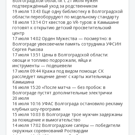
Волгоградской области: с 21 июля нужен
подтверждённый уход за родственником
19 июля
13:43
Ещё одну библиотеку в Волгоградской
области переоборудуют по модельному стандарту
18 июля
13:14
От квестов до VR‑туров: в Камышине
готовят к открытию детский просветительский
центр
17 июля
14:02
Орден Мужества — посмертно: в
Волгограде увековечили память сотрудника УФСИН
Сергея Рыкова
17 июля
13:51
Цены в Волгоградской области:
овощи и топливо подорожали, яйца и
инструменты — подешевели
17 июля
09:44
Кража под видом помощи: СК
расследует хищение денег с карты жительницы
Камышина
16 июля
15:20
«После матча — без пробок: в
Волгограде пустят дополнительные электрички
20 июля
16 июля
10:16
УФАС Волгограда остановило рекламу
клубных шоу‑программ
15 июля
10:03
В Волгограде трое мужчин задержаны
за похищение и вымогательство
14 июля
17:02
Волгоградские сапёры — победители
окружных соревнований Росгвардии