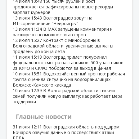
14 июля
10:48
150 тысяч рублей и рост
продолжается: зафиксированы новые рекорды
зарплат курьеров
13 июля
15:43
Волгоградцев зовут на
ИТ‑соревнование “Нейроигры”
13 июля
11:34
В МАХ запущены комментарии и
расширены возможности авторов
12 июля
15:27
Контракт с Минобороны в
Волгоградской области: увеличенные выплаты
продлены до конца лета
11 июля
15:18
Волгоград примет полуфинал
федерального смотра наставников: 500 участников
из ЮФО и СКФО поборются за выход в финал
10 июля
15:51
Водохозяйственный прогноз: рабочая
группа оценила ситуацию на водохранилищах
Волжско‑Камского каскада
10 июля
12:39
В Волгоградской области тысячи
семей получили новую выплату: как работает мера
поддержки
Главные новости
31 июля
12:11
Волгоградская область под ударом:
Бочаров озвучил данные о последствиях атаки
БПЛА