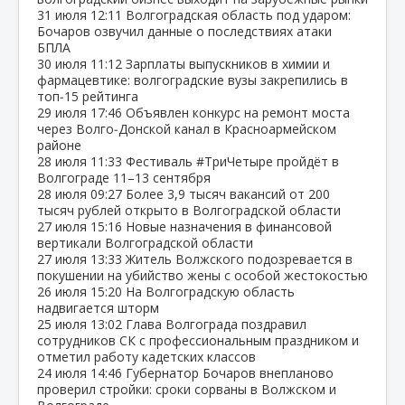
31 июля
12:11
Волгоградская область под ударом:
Бочаров озвучил данные о последствиях атаки
БПЛА
30 июля
11:12
Зарплаты выпускников в химии и
фармацевтике: волгоградские вузы закрепились в
топ‑15 рейтинга
29 июля
17:46
Объявлен конкурс на ремонт моста
через Волго‑Донской канал в Красноармейском
районе
28 июля
11:33
Фестиваль #ТриЧетыре пройдёт в
Волгограде 11–13 сентября
28 июля
09:27
Более 3,9 тысяч вакансий от 200
тысяч рублей открыто в Волгоградской области
27 июля
15:16
Новые назначения в финансовой
вертикали Волгоградской области
27 июля
13:33
Житель Волжского подозревается в
покушении на убийство жены с особой жестокостью
26 июля
15:20
На Волгоградскую область
надвигается шторм
25 июля
13:02
Глава Волгограда поздравил
сотрудников СК с профессиональным праздником и
отметил работу кадетских классов
24 июля
14:46
Губернатор Бочаров внепланово
проверил стройки: сроки сорваны в Волжском и