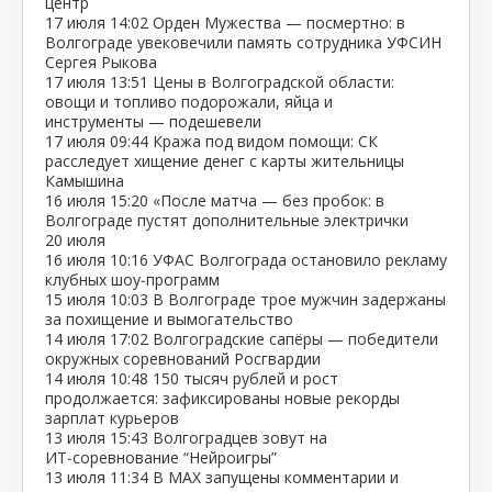
центр
17 июля
14:02
Орден Мужества — посмертно: в
Волгограде увековечили память сотрудника УФСИН
Сергея Рыкова
17 июля
13:51
Цены в Волгоградской области:
овощи и топливо подорожали, яйца и
инструменты — подешевели
17 июля
09:44
Кража под видом помощи: СК
расследует хищение денег с карты жительницы
Камышина
16 июля
15:20
«После матча — без пробок: в
Волгограде пустят дополнительные электрички
20 июля
16 июля
10:16
УФАС Волгограда остановило рекламу
клубных шоу‑программ
15 июля
10:03
В Волгограде трое мужчин задержаны
за похищение и вымогательство
14 июля
17:02
Волгоградские сапёры — победители
окружных соревнований Росгвардии
14 июля
10:48
150 тысяч рублей и рост
продолжается: зафиксированы новые рекорды
зарплат курьеров
13 июля
15:43
Волгоградцев зовут на
ИТ‑соревнование “Нейроигры”
13 июля
11:34
В МАХ запущены комментарии и