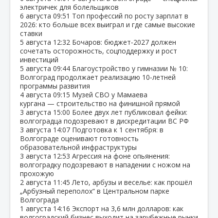
электричек для болельщиков
6 августа
09:51
Топ профессий по росту зарплат в
2026: кто больше всех выиграл и где самые высокие
ставки
5 августа
12:32
Бочаров: бюджет‑2027 должен
сочетать осторожность, соцподдержку и рост
инвестиций
5 августа
09:44
Благоустройство у гимназии № 10:
Волгоград продолжает реализацию 10‑летней
программы развития
4 августа
09:15
Музей СВО у Мамаева
кургана — строительство на финишной прямой
3 августа
15:00
Более двух лет публиковал фейки:
волгоградца подозревают в дискредитации ВС РФ
3 августа
14:07
Подготовка к 1 сентября: в
Волгограде оценивают готовность
образовательной инфраструктуры
3 августа
12:53
Агрессия на фоне опьянения:
волгоградку подозревают в нападении с ножом на
прохожую
2 августа
11:45
Лето, арбузы и веселье: как прошёл
„Арбузный переполох“ в Центральном парке
Волгограда
1 августа
14:16
Экспорт на 3,6 млн долларов: как
волгоградский бизнес выходит на зарубежные рынки