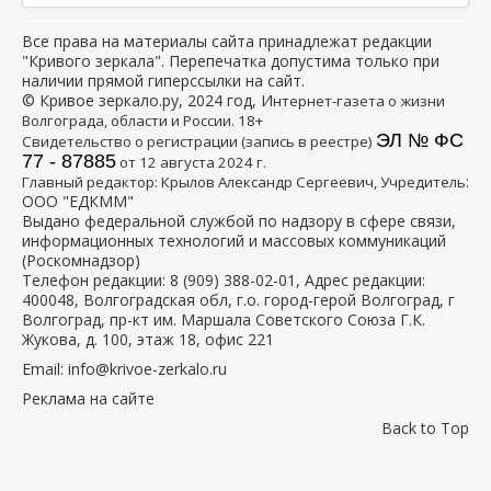
Все права на материалы сайта принадлежат редакции
"Кривого зеркала". Перепечатка допустима только при
наличии прямой гиперссылки на сайт.
© Кривое зеркало.ру, 2024 год, И
нтернет-газета о жизни
Волгограда, области и России. 18+
ЭЛ № ФС
Свидетельство о регистрации (запись в реестре)
77 - 87885
от 12 августа 2024 г.
:
Главный редактор: Крылов Александр Сергеевич, Учредитель
ООО "ЕДКММ"
Выдано федеральной службой по надзору в сфере связи,
информационных технологий и массовых коммуникаций
(Роскомнадзор)
Телефон редакции:
8 (909) 388-02-01
, Адрес редакции:
400048, Волгоградская обл, г.о. город-герой Волгоград, г
Волгоград, пр-кт им. Маршала Советского Союза Г.К.
Жукова, д. 100, этаж 18, офис 221
Email:
info@krivoe-zerkalo.ru
Реклама на сайте
Back to Top