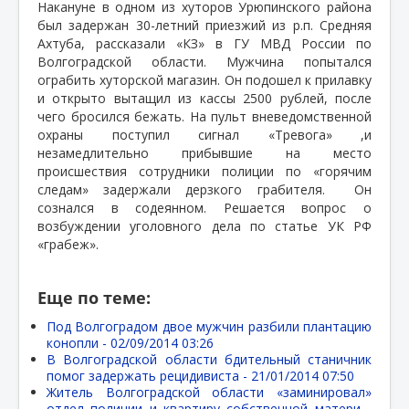
Накануне в одном из хуторов Урюпинского района
был задержан 30-летний приезжий из р.п. Средняя
Ахтуба, рассказали «КЗ» в ГУ МВД России по
Волгоградской области. Мужчина попытался
ограбить хуторской магазин. Он подошел к прилавку
и открыто вытащил из кассы 2500 рублей, после
чего бросился бежать. На пульт вневедомственной
охраны поступил сигнал «Тревога» ,и
незамедлительно прибывшие на место
происшествия сотрудники полиции по «горячим
следам» задержали дерзкого грабителя.
Он
сознался в содеянном. Решается вопрос о
возбуждении уголовного дела по статье УК РФ
«грабеж».
Еще по теме:
Под Волгоградом двое мужчин разбили плантацию
конопли -
02/09/2014 03:26
В Волгоградской области бдительный станичник
помог задержать рецидивиста -
21/01/2014 07:50
Житель Волгоградской области «заминировал»
отдел полиции и квартиру собственной матери -