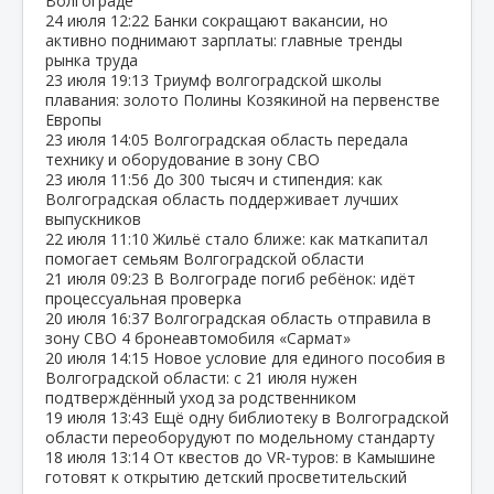
Волгограде
24 июля
12:22
Банки сокращают вакансии, но
активно поднимают зарплаты: главные тренды
рынка труда
23 июля
19:13
Триумф волгоградской школы
плавания: золото Полины Козякиной на первенстве
Европы
23 июля
14:05
Волгоградская область передала
технику и оборудование в зону СВО
23 июля
11:56
До 300 тысяч и стипендия: как
Волгоградская область поддерживает лучших
выпускников
22 июля
11:10
Жильё стало ближе: как маткапитал
помогает семьям Волгоградской области
21 июля
09:23
В Волгограде погиб ребёнок: идёт
процессуальная проверка
20 июля
16:37
Волгоградская область отправила в
зону СВО 4 бронеавтомобиля «Сармат»
20 июля
14:15
Новое условие для единого пособия в
Волгоградской области: с 21 июля нужен
подтверждённый уход за родственником
19 июля
13:43
Ещё одну библиотеку в Волгоградской
области переоборудуют по модельному стандарту
18 июля
13:14
От квестов до VR‑туров: в Камышине
готовят к открытию детский просветительский