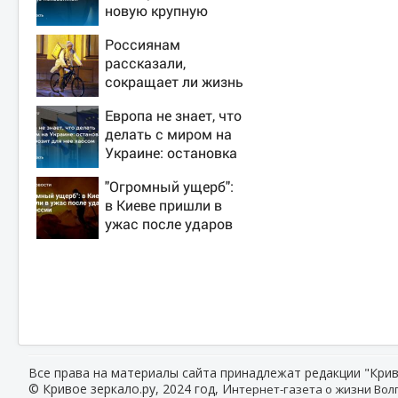
новую крупную
войну в Европе
Россиянам
неизбежной
рассказали,
сокращает ли жизнь
ночная работа
Европа не знает, что
делать с миром на
Украине: остановка
боев грозит для нее
"Огромный ущерб":
хаосом
в Киеве пришли в
ужас после ударов
ВС России
Все права на материалы сайта принадлежат редакции "Крив
© Кривое зеркало.ру, 2024 год, И
нтернет-газета о жизни Волг