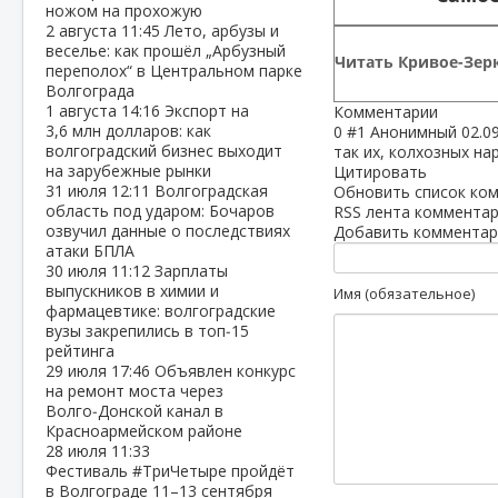
ножом на прохожую
2 августа
11:45
Лето, арбузы и
веселье: как прошёл „Арбузный
Читать Кривое-Зерк
переполох“ в Центральном парке
Волгограда
1 августа
14:16
Экспорт на
Комментарии
3,6 млн долларов: как
0
#1
Анонимный
02.0
волгоградский бизнес выходит
так их, колхозных на
на зарубежные рынки
Цитировать
31 июля
12:11
Волгоградская
Обновить список ко
область под ударом: Бочаров
RSS лента комментар
озвучил данные о последствиях
Добавить комментар
атаки БПЛА
30 июля
11:12
Зарплаты
выпускников в химии и
Имя (обязательное)
фармацевтике: волгоградские
вузы закрепились в топ‑15
рейтинга
29 июля
17:46
Объявлен конкурс
на ремонт моста через
Волго‑Донской канал в
Красноармейском районе
28 июля
11:33
Фестиваль #ТриЧетыре пройдёт
в Волгограде 11–13 сентября