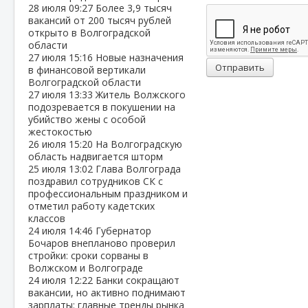
28 июля
09:27
Более 3,9 тысяч
вакансий от 200 тысяч рублей
открыто в Волгоградской
области
27 июля
15:16
Новые назначения
Отправить
в финансовой вертикали
Волгоградской области
27 июля
13:33
Житель Волжского
подозревается в покушении на
убийство жены с особой
жестокостью
26 июля
15:20
На Волгоградскую
область надвигается шторм
25 июля
13:02
Глава Волгограда
поздравил сотрудников СК с
профессиональным праздником и
отметил работу кадетских
классов
24 июля
14:46
Губернатор
Бочаров внепланово проверил
стройки: сроки сорваны в
Волжском и Волгограде
24 июля
12:22
Банки сокращают
вакансии, но активно поднимают
зарплаты: главные тренды рынка