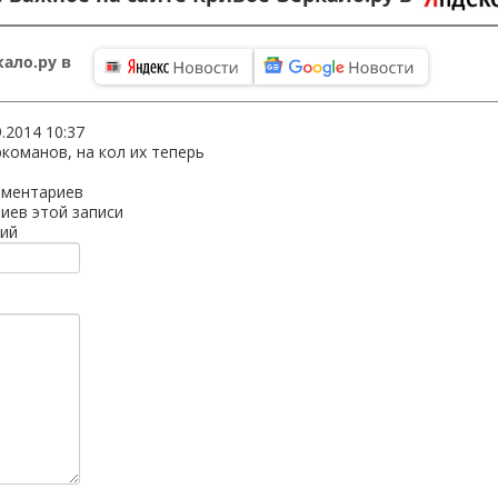
ало.ру в
9.2014 10:37
ркоманов, на кол их теперь
мментариев
иев этой записи
ий