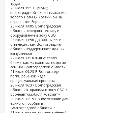
труда
23 июля
19:13
Триумф
волгоградской школы плавания:
золото Полины Козякиной на
первенстве Европы
23 июля
14:05
Волгоградская
область передала технику и
оборудование в зону СВО
23 июля
11:56
До 300 тысяч и
стипендия: как Волгоградская
область поддерживает лучших
выпускников
22 июля
11:10
Жильё стало
ближе: как маткапитал помогает
семьям Волгоградской области
21 июля
09:23
В Волгограде
погиб ребёнок: идёт
процессуальная проверка
20 июля
16:37
Волгоградская
область отправила в зону СВО 4
бронеавтомобиля «Сармат»
20 июля
14:15
Новое условие для
единого пособия в
Волгоградской области: с
21 июля нужен подтверждённый