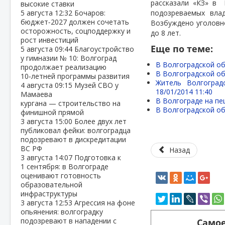
рассказали «КЗ» в
высокие ставки
5 августа
12:32
Бочаров:
подозреваемых влад
бюджет‑2027 должен сочетать
Возбуждено уголовно
осторожность, соцподдержку и
до 8 лет.
рост инвестиций
Еще по теме:
5 августа
09:44
Благоустройство
у гимназии № 10: Волгоград
В Волгоградской об
продолжает реализацию
В Волгоградской о
10‑летней программы развития
Житель Волгоград
4 августа
09:15
Музей СВО у
18/01/2014 11:40
Мамаева
В Волгограде на пе
кургана — строительство на
В Волгоградской об
финишной прямой
3 августа
15:00
Более двух лет
публиковал фейки: волгоградца
подозревают в дискредитации
ВС РФ
Назад
3 августа
14:07
Подготовка к
1 сентября: в Волгограде
оценивают готовность
образовательной
инфраструктуры
3 августа
12:53
Агрессия на фоне
опьянения: волгоградку
подозревают в нападении с
Самое