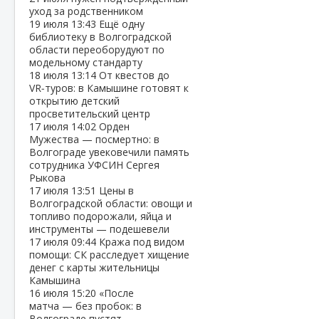
уход за родственником
19 июля
13:43
Ещё одну
библиотеку в Волгоградской
области переоборудуют по
модельному стандарту
18 июля
13:14
От квестов до
VR‑туров: в Камышине готовят к
открытию детский
просветительский центр
17 июля
14:02
Орден
Мужества — посмертно: в
Волгограде увековечили память
сотрудника УФСИН Сергея
Рыкова
17 июля
13:51
Цены в
Волгоградской области: овощи и
топливо подорожали, яйца и
инструменты — подешевели
17 июля
09:44
Кража под видом
помощи: СК расследует хищение
денег с карты жительницы
Камышина
16 июля
15:20
«После
матча — без пробок: в
Волгограде пустят