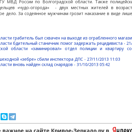
ГУ МВД России по Волгоградской области. Также полицейск
ельцев «чудо-огорода»
- двух местных жителей в возраст
е дело. За содеянное мужчинам грозит наказание в виде лиш
ласти грабитель был схвачен на выходе из ограбленного магази
бласти бдительный станичник помог задержать рецидивиста -
21
ской области «заминировал» отдел полиции и квартиру со
шеходной «зебре» сбили инспектора ДПС -
27/11/2013 11:03
ласти вновь найден склад снарядов -
31/10/2013 05:42
 важное на сайте Кривое-Зеркало.ру в