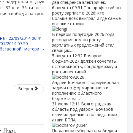
ие задержали и двух
два спецрейса электричек.
е 32-х и 35-ти лет.
6 августа
09:51
Топ профессий по
росту зарплат в 2026: кто
ения свободы на срок
больше всех выиграл и где самые
высокие ставки
В первом полугодии 2026 года
на -
22/09/2014 06:41
рекордсменом по росту
/01/2014 07:50
зарплатных предложений стал
бственной матери -
сварщик:…
5 августа
12:32
Бочаров:
бюджет‑2027 должен сочетать
осторожность, соцподдержку и
рост инвестиций
Андрей Бочаров сформулировал
задачи по формированию и
Вперед
исполнению областного
бюджета на…
31 июля
12:11
Волгоградская
область под ударом: Бочаров
озвучил данные о последствиях
атаки БПЛА
По данным губернатора Андрея