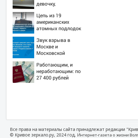
девочку,
ворвавшись в
Цепь из 19
квартиру
американских
атомных подлодок
«окружает» Россию
Звук взрыва в
и Китай: это
Москве и
инструмент первого
Московской
массированного
области 7 августа
удара
Работающим, и
2026 года: Причины,
неработающим: по
источник, откуда
27 400 рублей
был громкий хлопок
вручат пенсионерам
в сентябре -
PrimaMedia.ru
Все права на материалы сайта принадлежат редакции "Крив
© Кривое зеркало.ру, 2024 год, И
нтернет-газета о жизни Волг