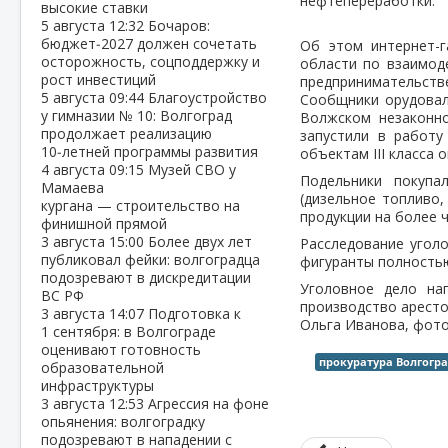
нефтепереработки.
высокие ставки
5 августа
12:32
Бочаров:
бюджет‑2027 должен сочетать
Об этом интернет-г
осторожность, соцподдержку и
области по взаимод
рост инвестиций
предпринимательстве
5 августа
09:44
Благоустройство
Сообщники орудовали
у гимназии № 10: Волгоград
Волжском незаконн
продолжает реализацию
запустили в работ
10‑летней программы развития
объектам III класса
4 августа
09:15
Музей СВО у
Подельники покупа
Мамаева
(дизельное топливо,
кургана — строительство на
продукции на более ч
финишной прямой
3 августа
15:00
Более двух лет
Расследование угол
публиковал фейки: волгоградца
фигуранты полностью
подозревают в дискредитации
Уголовное дело на
ВС РФ
производство аресто
3 августа
14:07
Подготовка к
Ольга Иванова, фото
1 сентября: в Волгограде
оценивают готовность
прокуратура Волгогр
образовательной
инфраструктуры
3 августа
12:53
Агрессия на фоне
опьянения: волгоградку
подозревают в нападении с