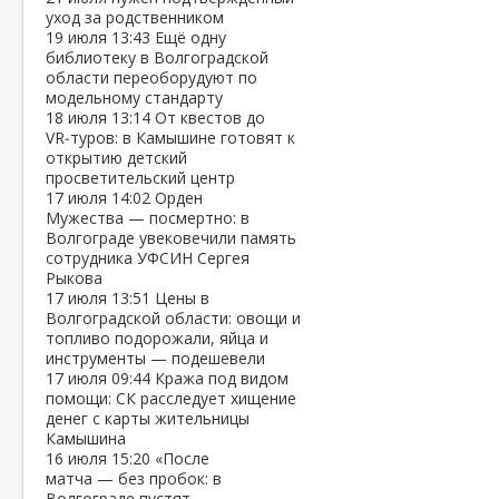
уход за родственником
19 июля
13:43
Ещё одну
библиотеку в Волгоградской
области переоборудуют по
модельному стандарту
18 июля
13:14
От квестов до
VR‑туров: в Камышине готовят к
открытию детский
просветительский центр
17 июля
14:02
Орден
Мужества — посмертно: в
Волгограде увековечили память
сотрудника УФСИН Сергея
Рыкова
17 июля
13:51
Цены в
Волгоградской области: овощи и
топливо подорожали, яйца и
инструменты — подешевели
17 июля
09:44
Кража под видом
помощи: СК расследует хищение
денег с карты жительницы
Камышина
16 июля
15:20
«После
матча — без пробок: в
Волгограде пустят