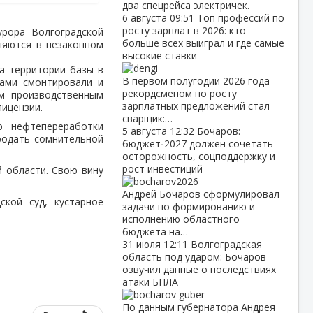
два спецрейса электричек.
6 августа
09:51
Топ профессий по
росту зарплат в 2026: кто
урора Волгоградской
больше всех выиграл и где самые
няются в незаконном
высокие ставки
на территории базы в
В первом полугодии 2026 года
ами смонтировали и
рекордсменом по росту
м производственным
зарплатных предложений стал
лицензии.
сварщик:…
ю нефтепереработки
5 августа
12:32
Бочаров:
продать сомнительной
бюджет‑2027 должен сочетать
осторожность, соцподдержку и
рост инвестиций
 области. Свою вину
Андрей Бочаров сформулировал
кой суд, кустарное
задачи по формированию и
исполнению областного
бюджета на…
31 июля
12:11
Волгоградская
область под ударом: Бочаров
озвучил данные о последствиях
атаки БПЛА
По данным губернатора Андрея