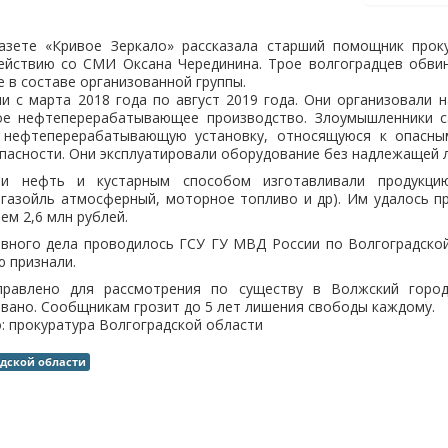
азете «Кривое Зеркало» рассказала старший помощник прок
ействию со СМИ Оксана Черединина. Трое волгоградцев обви
 в составе организованной группы.
 с марта 2018 года по август 2019 года. Они организовали 
ое нефтеперерабатывающее производство. Злоумышленники с
у нефтеперерабатывающую установку, относящуюся к опасны
 опасности. Они эксплуатировали оборудование без надлежащей 
ли нефть и кустарным способом изготавливали продукци
 газойль атмосферный, моторное топливо и др). Им удалось 
ем 2,6 млн рублей.
овного дела проводилось ГСУ ГУ МВД России по Волгоградской
 признали.
правлено для рассмотрения по существу в Волжский городс
вано. Сообщникам грозит до 5 лет лишения свободы каждому.
: прокуратура Волгоградской области
адской области