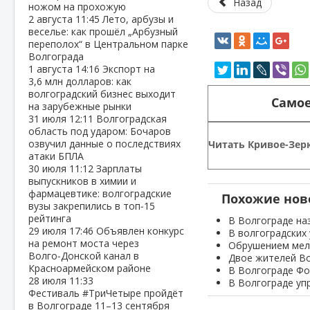
Назад
ножом на прохожую
2 августа
11:45
Лето, арбузы и
веселье: как прошёл „Арбузный
переполох“ в Центральном парке
Волгограда
1 августа
14:16
Экспорт на
3,6 млн долларов: как
волгоградский бизнес выходит
Самое
на зарубежные рынки
31 июля
12:11
Волгоградская
область под ударом: Бочаров
озвучил данные о последствиях
Читать Кривое-Зерк
атаки БПЛА
30 июля
11:12
Зарплаты
выпускников в химии и
фармацевтике: волгоградские
Похожие нов
вузы закрепились в топ‑15
рейтинга
В Волгограде на
29 июля
17:46
Объявлен конкурс
В волгоградских
на ремонт моста через
Обрушением мель
Волго‑Донской канал в
Двое жителей Во
Красноармейском районе
В Волгограде Фо
28 июля
11:33
В Волгограде уп
Фестиваль #ТриЧетыре пройдёт
в Волгограде 11–13 сентября