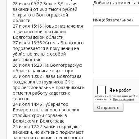
Добавить комментар
28 июля
09:27
Более 3,9 тысяч
вакансий от 200 тысяч рублей
открыто в Волгоградской
Имя (обязательное)
области
27 июля
15:16
Новые назначения
в финансовой вертикали
Волгоградской области
27 июля
13:33
Житель Волжского
подозревается в покушении на
убийство жены с особой
жестокостью
26 июля
15:20
На Волгоградскую
область надвигается шторм
25 июля
13:02
Глава Волгограда
поздравил сотрудников СК с
профессиональным праздником и
отметил работу кадетских
классов
24 июля
14:46
Губернатор
Отправить
Бочаров внепланово проверил
стройки: сроки сорваны в
Волжском и Волгограде
24 июля
12:22
Банки сокращают
вакансии, но активно поднимают
зарплаты: главные тренды рынка