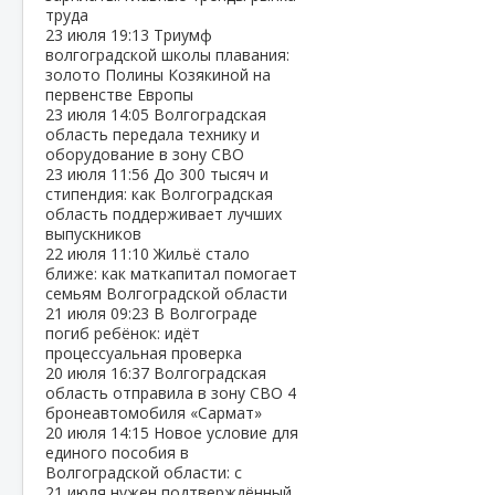
труда
23 июля
19:13
Триумф
волгоградской школы плавания:
золото Полины Козякиной на
первенстве Европы
23 июля
14:05
Волгоградская
область передала технику и
оборудование в зону СВО
23 июля
11:56
До 300 тысяч и
стипендия: как Волгоградская
область поддерживает лучших
выпускников
22 июля
11:10
Жильё стало
ближе: как маткапитал помогает
семьям Волгоградской области
21 июля
09:23
В Волгограде
погиб ребёнок: идёт
процессуальная проверка
20 июля
16:37
Волгоградская
область отправила в зону СВО 4
бронеавтомобиля «Сармат»
20 июля
14:15
Новое условие для
единого пособия в
Волгоградской области: с
21 июля нужен подтверждённый