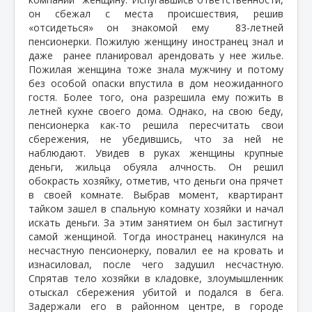
он сбежал с места происшествия, решив
«отсидеться» он знакомой ему
83-летней
пенсионерки. Пожилую женщину иностранец знал и
даже
ранее планировал арендовать у нее жилье.
Пожилая женщина тоже знала мужчину и потому
без особой опаски впустила в дом неожиданного
гостя. Более того, она разрешила ему пожить в
летней кухне своего дома. Однако, на свою беду,
пенсионерка как-то решила пересчитать свои
сбережения, не убедившись, что за ней не
наблюдают. Увидев в руках женщины крупные
деньги, жильца обуяла алчность. Он решил
обокрасть хозяйку, отметив, что деньги она прячет
в своей комнате. Выбрав момент, квартирант
тайком зашел в спальную комнату хозяйки и начал
искать деньги. За этим занятием он был застигнут
самой женщиной. Тогда иностранец накинулся на
несчастную пенсионерку, повалил ее на кровать и
изнасиловал, после чего задушил несчастную.
Спрятав тело хозяйки в кладовке, злоумышленник
отыскал сбережения убитой и подался в бега.
Задержали его в районном центре, в городе