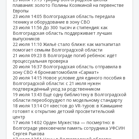
плавания: золото Полины Козякиной на первенстве
Европы
23 июля
14:05
Волгоградская область передала
технику и оборудование в зону СВО
23 июля
11:56
До 300 тысяч и стипендия: как
Волгоградская область поддерживает лучших
выпускников
22 июля
11:10
Жильё стало ближе: как маткапитал
помогает семьям Волгоградской области
21 июля
09:23
В Волгограде погиб ребёнок: идёт
процессуальная проверка
20 июля
16:37
Волгоградская область отправила в
зону СВО 4 бронеавтомобиля «Сармат»
20 июля
14:15
Новое условие для единого пособия в
Волгоградской области: с 21 июля нужен
подтверждённый уход за родственником
19 июля
13:43
Ещё одну библиотеку в Волгоградской
области переоборудуют по модельному стандарту
18 июля
13:14
От квестов до VR‑туров: в Камышине
готовят к открытию детский просветительский
центр
17 июля
14:02
Орден Мужества — посмертно: в
Волгограде увековечили память сотрудника УФСИН
Сергея Рыкова