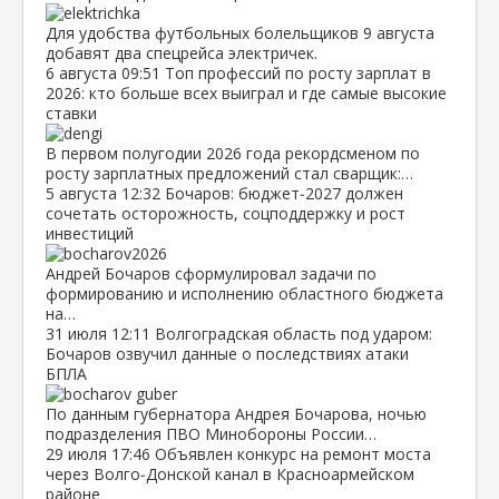
Для удобства футбольных болельщиков 9 августа
добавят два спецрейса электричек.
6 августа
09:51
Топ профессий по росту зарплат в
2026: кто больше всех выиграл и где самые высокие
ставки
В первом полугодии 2026 года рекордсменом по
росту зарплатных предложений стал сварщик:…
5 августа
12:32
Бочаров: бюджет‑2027 должен
сочетать осторожность, соцподдержку и рост
инвестиций
Андрей Бочаров сформулировал задачи по
формированию и исполнению областного бюджета
на…
31 июля
12:11
Волгоградская область под ударом:
Бочаров озвучил данные о последствиях атаки
БПЛА
По данным губернатора Андрея Бочарова, ночью
подразделения ПВО Минобороны России…
29 июля
17:46
Объявлен конкурс на ремонт моста
через Волго‑Донской канал в Красноармейском
районе