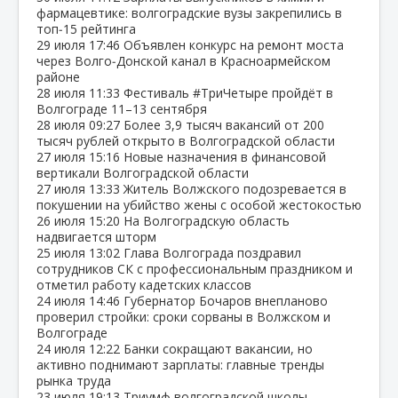
фармацевтике: волгоградские вузы закрепились в
топ‑15 рейтинга
29 июля
17:46
Объявлен конкурс на ремонт моста
через Волго‑Донской канал в Красноармейском
районе
28 июля
11:33
Фестиваль #ТриЧетыре пройдёт в
Волгограде 11–13 сентября
28 июля
09:27
Более 3,9 тысяч вакансий от 200
тысяч рублей открыто в Волгоградской области
27 июля
15:16
Новые назначения в финансовой
вертикали Волгоградской области
27 июля
13:33
Житель Волжского подозревается в
покушении на убийство жены с особой жестокостью
26 июля
15:20
На Волгоградскую область
надвигается шторм
25 июля
13:02
Глава Волгограда поздравил
сотрудников СК с профессиональным праздником и
отметил работу кадетских классов
24 июля
14:46
Губернатор Бочаров внепланово
проверил стройки: сроки сорваны в Волжском и
Волгограде
24 июля
12:22
Банки сокращают вакансии, но
активно поднимают зарплаты: главные тренды
рынка труда
23 июля
19:13
Триумф волгоградской школы