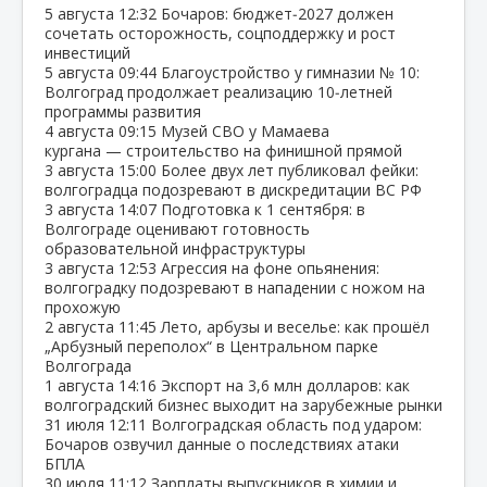
5 августа
12:32
Бочаров: бюджет‑2027 должен
сочетать осторожность, соцподдержку и рост
инвестиций
5 августа
09:44
Благоустройство у гимназии № 10:
Волгоград продолжает реализацию 10‑летней
программы развития
4 августа
09:15
Музей СВО у Мамаева
кургана — строительство на финишной прямой
3 августа
15:00
Более двух лет публиковал фейки:
волгоградца подозревают в дискредитации ВС РФ
3 августа
14:07
Подготовка к 1 сентября: в
Волгограде оценивают готовность
образовательной инфраструктуры
3 августа
12:53
Агрессия на фоне опьянения:
волгоградку подозревают в нападении с ножом на
прохожую
2 августа
11:45
Лето, арбузы и веселье: как прошёл
„Арбузный переполох“ в Центральном парке
Волгограда
1 августа
14:16
Экспорт на 3,6 млн долларов: как
волгоградский бизнес выходит на зарубежные рынки
31 июля
12:11
Волгоградская область под ударом:
Бочаров озвучил данные о последствиях атаки
БПЛА
30 июля
11:12
Зарплаты выпускников в химии и