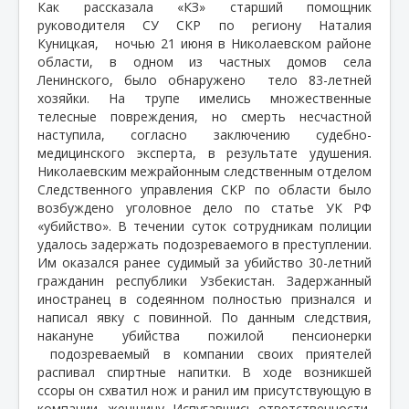
Как рассказала «КЗ» старший помощник
руководителя СУ СКР по региону Наталия
Куницкая, ночью 21 июня в Николаевском районе
области, в одном из частных домов села
Ленинского, было обнаружено
тело 83-летней
хозяйки. На трупе имелись множественные
телесные повреждения, но смерть несчастной
наступила, согласно заключению судебно-
медицинского эксперта, в результате удушения.
Николаевским межрайонным следственным отделом
Следственного управления СКР по области было
возбуждено уголовное дело по статье УК РФ
«убийство». В течении суток сотрудникам полиции
удалось задержать подозреваемого в преступлении.
Им оказался ранее судимый за убийство 30-летний
гражданин республики Узбекистан. Задержанный
иностранец в содеянном полностью признался и
написал явку с повинной. По данным следствия,
накануне убийства пожилой пенсионерки
подозреваемый в компании своих приятелей
распивал спиртные напитки. В ходе возникшей
ссоры он схватил нож и ранил им присутствующую в
компании
женщину. Испугавшись ответственности,