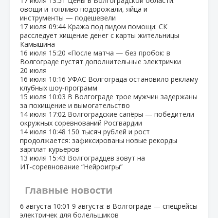
17 июля
13:51
Цены в Волгоградской области:
овощи и топливо подорожали, яйца и
инструменты — подешевели
17 июля
09:44
Кража под видом помощи: СК
расследует хищение денег с карты жительницы
Камышина
16 июля
15:20
«После матча — без пробок: в
Волгограде пустят дополнительные электрички
20 июля
16 июля
10:16
УФАС Волгограда остановило рекламу
клубных шоу‑программ
15 июля
10:03
В Волгограде трое мужчин задержаны
за похищение и вымогательство
14 июля
17:02
Волгоградские сапёры — победители
окружных соревнований Росгвардии
14 июля
10:48
150 тысяч рублей и рост
продолжается: зафиксированы новые рекорды
зарплат курьеров
13 июля
15:43
Волгоградцев зовут на
ИТ‑соревнование “Нейроигры”
Главные новости
6 августа
10:01
9 августа: в Волгограде — спецрейсы
электричек для болельщиков