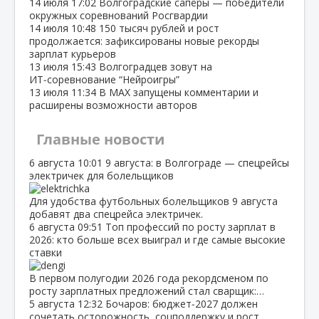
14 июля
17:02
Волгоградские сапёры — победители
окружных соревнований Росгвардии
14 июля
10:48
150 тысяч рублей и рост
продолжается: зафиксированы новые рекорды
зарплат курьеров
13 июля
15:43
Волгоградцев зовут на
ИТ‑соревнование “Нейроигры”
13 июля
11:34
В МАХ запущены комментарии и
расширены возможности авторов
Главные новости
6 августа
10:01
9 августа: в Волгограде — спецрейсы
электричек для болельщиков
Для удобства футбольных болельщиков 9 августа
добавят два спецрейса электричек.
6 августа
09:51
Топ профессий по росту зарплат в
2026: кто больше всех выиграл и где самые высокие
ставки
В первом полугодии 2026 года рекордсменом по
росту зарплатных предложений стал сварщик:…
5 августа
12:32
Бочаров: бюджет‑2027 должен
сочетать осторожность, соцподдержку и рост