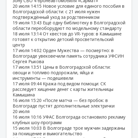
зону СВО 4 бронеавтомобиля «Сармат»
20 июля
14:15
Новое условие для единого пособия в
Волгоградской области: с 21 июля нужен
подтверждённый уход за родственником
19 июля
13:43
Ещё одну библиотеку в Волгоградской
области переоборудуют по модельному стандарту
18 июля
13:14
От квестов до VR‑туров: в Камышине
готовят к открытию детский просветительский
центр
17 июля
14:02
Орден Мужества — посмертно: в
Волгограде увековечили память сотрудника УФСИН
Сергея Рыкова
17 июля
13:51
Цены в Волгоградской области:
овощи и топливо подорожали, яйца и
инструменты — подешевели
17 июля
09:44
Кража под видом помощи: СК
расследует хищение денег с карты жительницы
Камышина
16 июля
15:20
«После матча — без пробок: в
Волгограде пустят дополнительные электрички
20 июля
16 июля
10:16
УФАС Волгограда остановило рекламу
клубных шоу‑программ
15 июля
10:03
В Волгограде трое мужчин задержаны
за похищение и вымогательство