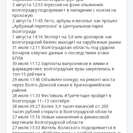
3 августа
12:53
Агрессия на фоне опьянения:
волгоградку подозревают в нападении с ножом на
прохожую
2 августа
11:45
Лето, арбузы и веселье: как прошёл
„Арбузный переполох“ в Центральном парке
Волгограда
1 августа
14:16
Экспорт на 3,6 млн долларов: как
волгоградский бизнес выходит на зарубежные рынки
31 июля
12:11
Волгоградская область под ударом:
Бочаров озвучил данные о последствиях атаки
БПЛА
30 июля
11:12
Зарплаты выпускников в химии и
фармацевтике: волгоградские вузы закрепились в
топ‑15 рейтинга
29 июля
17:46
Объявлен конкурс на ремонт моста
через Волго‑Донской канал в Красноармейском
районе
28 июля
11:33
Фестиваль #ТриЧетыре пройдёт в
Волгограде 11–13 сентября
28 июля
09:27
Более 3,9 тысяч вакансий от 200
тысяч рублей открыто в Волгоградской области
27 июля
15:16
Новые назначения в финансовой
вертикали Волгоградской области
27 июля
13:33
Житель Волжского подозревается в
покушении на убийство жены с особой жестокостью