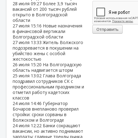
28 июля
09:27
Более 3,9 тысяч
вакансий от 200 тысяч рублей
открыто в Волгоградской
области
27 июля
15:16
Новые назначения
Отправить
в финансовой вертикали
Волгоградской области
27 июля
13:33
Житель Волжского
подозревается в покушении на
убийство жены с особой
жестокостью
26 июля
15:20
На Волгоградскую
область надвигается шторм
25 июля
13:02
Глава Волгограда
поздравил сотрудников СК с
профессиональным праздником и
отметил работу кадетских
классов
24 июля
14:46
Губернатор
Бочаров внепланово проверил
стройки: сроки сорваны в
Волжском и Волгограде
24 июля
12:22
Банки сокращают
вакансии, но активно поднимают
зарплаты: главные тренды рынка