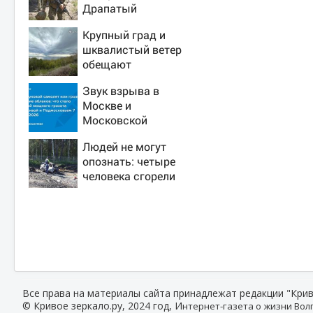
Драпатый
переплюнул
Крупный град и
Сырского
шквалистый ветер
обещают
ульяновцам на
Звук взрыва в
выходные
Москве и
Московской
области 7 августа
Людей не могут
2026 года: Причины,
опознать: четыре
источник, откуда
человека сгорели
был громкий хлопок
заживо в страшном
ДТП на трассе
07/08/2026 –
Новости
Все права на материалы сайта принадлежат редакции "Крив
© Кривое зеркало.ру, 2024 год, И
нтернет-газета о жизни Волг