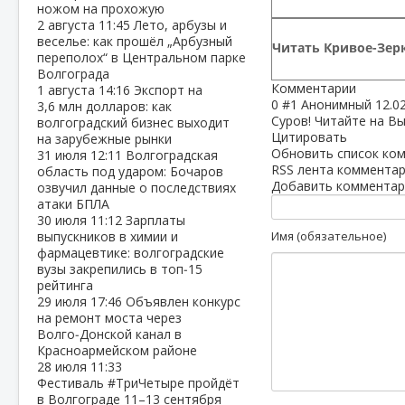
ножом на прохожую
2 августа
11:45
Лето, арбузы и
веселье: как прошёл „Арбузный
Читать Кривое-Зерк
переполох“ в Центральном парке
Волгограда
Комментарии
1 августа
14:16
Экспорт на
0
#1
Анонимный
12.0
3,6 млн долларов: как
Суров! Читайте на В
волгоградский бизнес выходит
Цитировать
на зарубежные рынки
Обновить список ко
31 июля
12:11
Волгоградская
RSS лента комментар
область под ударом: Бочаров
Добавить комментар
озвучил данные о последствиях
атаки БПЛА
30 июля
11:12
Зарплаты
выпускников в химии и
Имя (обязательное)
фармацевтике: волгоградские
вузы закрепились в топ‑15
рейтинга
29 июля
17:46
Объявлен конкурс
на ремонт моста через
Волго‑Донской канал в
Красноармейском районе
28 июля
11:33
Фестиваль #ТриЧетыре пройдёт
в Волгограде 11–13 сентября