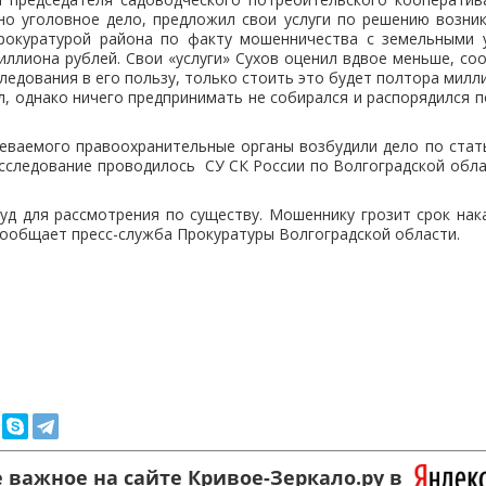
но уголовное дело, предложил свои услуги по решению возни
окуратурой района по факту мошенничества с земельными у
лиона рублей. Свои «услуги» Сухов оценил вдвое меньше, со
ледования в его пользу, только стоить это будет полтора милл
л, однако ничего предпринимать не собирался и распорядился 
.
еваемого правоохранительные органы возбудили дело по стать
сследование проводилось СУ СК России по Волгоградской обла
уд для рассмотрения по существу. Мошеннику грозит срок нак
сообщает пресс-служба Прокуратуры Волгоградской области.
 важное на сайте Кривое-Зеркало.ру в