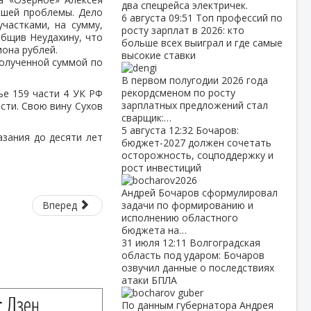
два спецрейса электричек.
кшей проблемы. Дело
6 августа
09:51
Топ профессий по
частками, на сумму,
росту зарплат в 2026: кто
общив Неудахину, что
больше всех выиграл и где самые
иона рублей.
высокие ставки
полученной суммой по
В первом полугодии 2026 года
рекордсменом по росту
е 159 части 4 УК РФ
зарплатных предложений стал
сти. Свою вину Сухов
сварщик:…
5 августа
12:32
Бочаров:
азания до десяти лет
бюджет‑2027 должен сочетать
осторожность, соцподдержку и
рост инвестиций
Андрей Бочаров сформулировал
Вперед
задачи по формированию и
исполнению областного
бюджета на…
31 июля
12:11
Волгоградская
область под ударом: Бочаров
озвучил данные о последствиях
атаки БПЛА
По данным губернатора Андрея