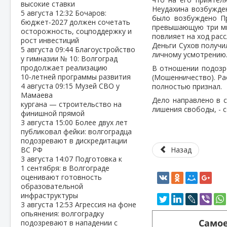
высокие ставки
Неудахина возбужде
5 августа
12:32
Бочаров:
было возбуждено Пр
бюджет‑2027 должен сочетать
превышающую три мил
осторожность, соцподдержку и
повлияет на ход расс
рост инвестиций
Деньги Сухов получи
5 августа
09:44
Благоустройство
личному усмотрению
у гимназии № 10: Волгоград
продолжает реализацию
В отношении подозр
10‑летней программы развития
(Мошенничество). Ра
4 августа
09:15
Музей СВО у
полностью признал.
Мамаева
Дело направлено в с
кургана — строительство на
лишения свободы, - 
финишной прямой
3 августа
15:00
Более двух лет
публиковал фейки: волгоградца
подозревают в дискредитации
ВС РФ
Назад
3 августа
14:07
Подготовка к
1 сентября: в Волгограде
оценивают готовность
образовательной
инфраструктуры
3 августа
12:53
Агрессия на фоне
опьянения: волгоградку
Самое
подозревают в нападении с