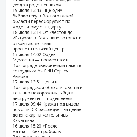
уход за родственником
19 июля
13:43
Ещё одну
библиотеку в Волгоградской
области переоборудуют по
модельному стандарту
18 июля
13:14
От квестов до
VR‑туров: в Камышине готовят к
открытию детский
просветительский центр
17 июля
14:02
Орден
Мужества — посмертно: в
Волгограде увековечили память
сотрудника УФСИН Сергея
Рыкова
17 июля
13:51
Цены в
Волгоградской области: овощи и
топливо подорожали, яйца и
инструменты — подешевели
17 июля
09:44
Кража под видом
помощи: СК расследует хищение
денег с карты жительницы
Камышина
16 июля
15:20
«После
матча — без пробок: в
Волгограде пустят