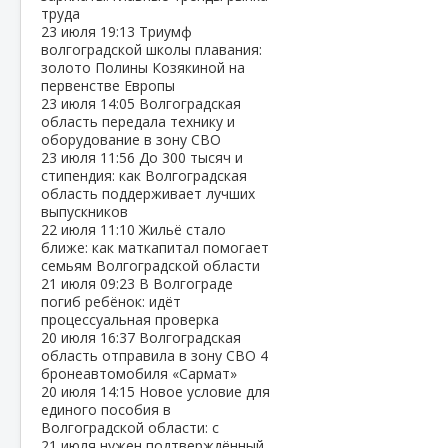
труда
23 июля
19:13
Триумф
волгоградской школы плавания:
золото Полины Козякиной на
первенстве Европы
23 июля
14:05
Волгоградская
область передала технику и
оборудование в зону СВО
23 июля
11:56
До 300 тысяч и
стипендия: как Волгоградская
область поддерживает лучших
выпускников
22 июля
11:10
Жильё стало
ближе: как маткапитал помогает
семьям Волгоградской области
21 июля
09:23
В Волгограде
погиб ребёнок: идёт
процессуальная проверка
20 июля
16:37
Волгоградская
область отправила в зону СВО 4
бронеавтомобиля «Сармат»
20 июля
14:15
Новое условие для
единого пособия в
Волгоградской области: с
21 июля нужен подтверждённый