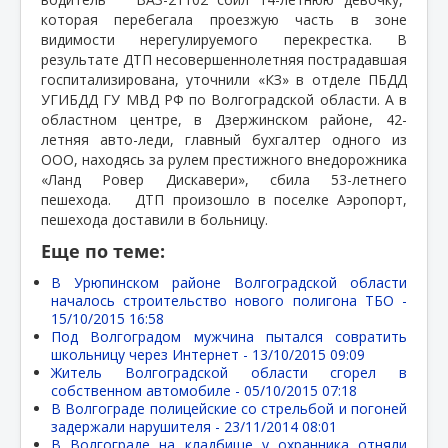
которая перебегала проезжую часть в зоне
видимости нерегулируемого перекрестка. В
результате ДТП несовершеннолетняя пострадавшая
госпитализирована, уточнили «КЗ» в отделе ПБДД
УГИБДД ГУ МВД РФ по Волгоградской области. А в
областном центре, в Дзержинском районе, 42-
летняя авто-леди, главный бухгалтер одного из
ООО, находясь за рулем престижного внедорожника
«Ланд Ровер Дискавери», сбила 53-летнего
пешехода.
ДТП произошло в поселке Аэропорт,
пешехода доставили в больницу.
Еще по теме:
В Урюпинском районе Волгоградской области
началось строительство нового полигона ТБО -
15/10/2015 16:58
Под Волгоградом мужчина пытался совратить
школьницу через Интернет -
13/10/2015 09:09
Житель Волгоградской области сгорел в
собственном автомобиле -
05/10/2015 07:18
В Волгограде полицейские со стрельбой и погоней
задержали нарушителя -
23/11/2014 08:01
В Волгограде на кладбище у охранника отняли