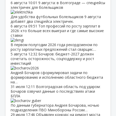
6 августа
10:01
9 августа: в Волгограде — спецрейсы
электричек для болельщиков
Для удобства футбольных болельщиков 9 августа
добавят два спецрейса электричек.
6 августа
09:51
Топ профессий по росту зарплат в
2026: кто больше всех выиграл и где самые высокие
ставки
В первом полугодии 2026 года рекордсменом по
росту зарплатных предложений стал сварщик:…
5 августа
12:32
Бочаров: бюджет‑2027 должен
сочетать осторожность, соцподдержку и рост
инвестиций
Андрей Бочаров сформулировал задачи по
формированию и исполнению областного бюджета
на…
31 июля
12:11
Волгоградская область под ударом:
Бочаров озвучил данные о последствиях атаки
БПЛА
По данным губернатора Андрея Бочарова, ночью
подразделения ПВО Минобороны России…
29 июля
17:46
Объявлен конкурс на ремонт моста