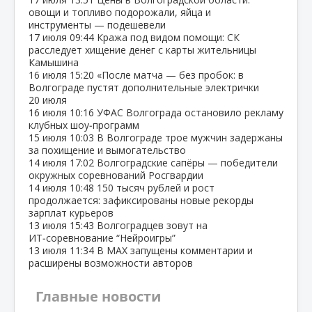
овощи и топливо подорожали, яйца и
инструменты — подешевели
17 июля
09:44
Кража под видом помощи: СК
расследует хищение денег с карты жительницы
Камышина
16 июля
15:20
«После матча — без пробок: в
Волгограде пустят дополнительные электрички
20 июля
16 июля
10:16
УФАС Волгограда остановило рекламу
клубных шоу‑программ
15 июля
10:03
В Волгограде трое мужчин задержаны
за похищение и вымогательство
14 июля
17:02
Волгоградские сапёры — победители
окружных соревнований Росгвардии
14 июля
10:48
150 тысяч рублей и рост
продолжается: зафиксированы новые рекорды
зарплат курьеров
13 июля
15:43
Волгоградцев зовут на
ИТ‑соревнование “Нейроигры”
13 июля
11:34
В МАХ запущены комментарии и
расширены возможности авторов
Главные новости