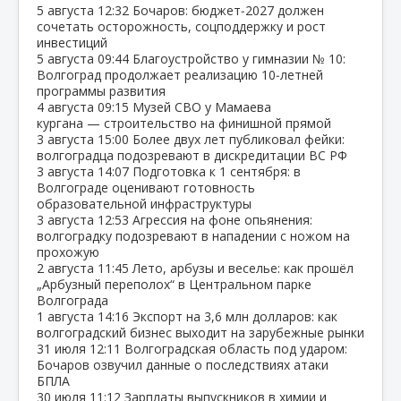
5 августа
12:32
Бочаров: бюджет‑2027 должен
сочетать осторожность, соцподдержку и рост
инвестиций
5 августа
09:44
Благоустройство у гимназии № 10:
Волгоград продолжает реализацию 10‑летней
программы развития
4 августа
09:15
Музей СВО у Мамаева
кургана — строительство на финишной прямой
3 августа
15:00
Более двух лет публиковал фейки:
волгоградца подозревают в дискредитации ВС РФ
3 августа
14:07
Подготовка к 1 сентября: в
Волгограде оценивают готовность
образовательной инфраструктуры
3 августа
12:53
Агрессия на фоне опьянения:
волгоградку подозревают в нападении с ножом на
прохожую
2 августа
11:45
Лето, арбузы и веселье: как прошёл
„Арбузный переполох“ в Центральном парке
Волгограда
1 августа
14:16
Экспорт на 3,6 млн долларов: как
волгоградский бизнес выходит на зарубежные рынки
31 июля
12:11
Волгоградская область под ударом:
Бочаров озвучил данные о последствиях атаки
БПЛА
30 июля
11:12
Зарплаты выпускников в химии и