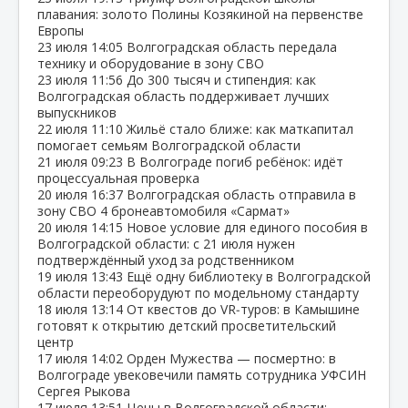
плавания: золото Полины Козякиной на первенстве
Европы
23 июля
14:05
Волгоградская область передала
технику и оборудование в зону СВО
23 июля
11:56
До 300 тысяч и стипендия: как
Волгоградская область поддерживает лучших
выпускников
22 июля
11:10
Жильё стало ближе: как маткапитал
помогает семьям Волгоградской области
21 июля
09:23
В Волгограде погиб ребёнок: идёт
процессуальная проверка
20 июля
16:37
Волгоградская область отправила в
зону СВО 4 бронеавтомобиля «Сармат»
20 июля
14:15
Новое условие для единого пособия в
Волгоградской области: с 21 июля нужен
подтверждённый уход за родственником
19 июля
13:43
Ещё одну библиотеку в Волгоградской
области переоборудуют по модельному стандарту
18 июля
13:14
От квестов до VR‑туров: в Камышине
готовят к открытию детский просветительский
центр
17 июля
14:02
Орден Мужества — посмертно: в
Волгограде увековечили память сотрудника УФСИН
Сергея Рыкова
17 июля
13:51
Цены в Волгоградской области: