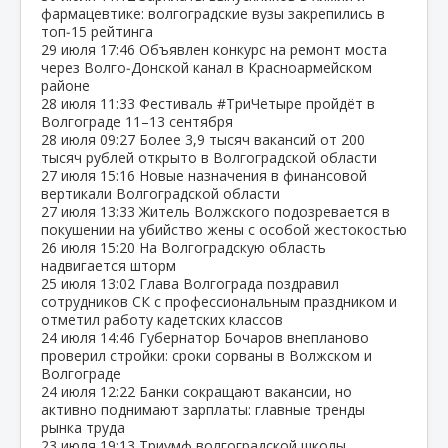
фармацевтике: волгоградские вузы закрепились в
топ‑15 рейтинга
29 июля
17:46
Объявлен конкурс на ремонт моста
через Волго‑Донской канал в Красноармейском
районе
28 июля
11:33
Фестиваль #ТриЧетыре пройдёт в
Волгограде 11–13 сентября
28 июля
09:27
Более 3,9 тысяч вакансий от 200
тысяч рублей открыто в Волгоградской области
27 июля
15:16
Новые назначения в финансовой
вертикали Волгоградской области
27 июля
13:33
Житель Волжского подозревается в
покушении на убийство жены с особой жестокостью
26 июля
15:20
На Волгоградскую область
надвигается шторм
25 июля
13:02
Глава Волгограда поздравил
сотрудников СК с профессиональным праздником и
отметил работу кадетских классов
24 июля
14:46
Губернатор Бочаров внепланово
проверил стройки: сроки сорваны в Волжском и
Волгограде
24 июля
12:22
Банки сокращают вакансии, но
активно поднимают зарплаты: главные тренды
рынка труда
23 июля
19:13
Триумф волгоградской школы