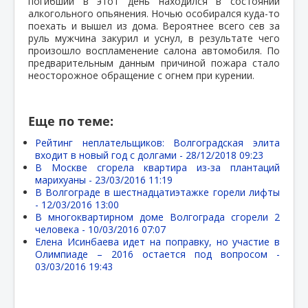
погибший в этот день находился в состоянии
алкогольного опьянения. Ночью особирался куда-то
поехать и вышел из дома. Вероятнее всего сев за
руль мужчина закурил и уснул, в результате чего
произошло воспламенение салона автомобиля. По
предварительным данным причиной пожара стало
неосторожное обращение с огнем при курении.
Еще по теме:
Рейтинг неплательщиков: Волгоградская элита
входит в новый год с долгами -
28/12/2018 09:23
В Москве сгорела квартира из-за плантаций
марихуаны -
23/03/2016 11:19
В Волгограде в шестнадцатиэтажке горели лифты
-
12/03/2016 13:00
В многоквартирном доме Волгограда сгорели 2
человека -
10/03/2016 07:07
Елена Исинбаева идет на поправку, но участие в
Олимпиаде – 2016 остается под вопросом -
03/03/2016 19:43