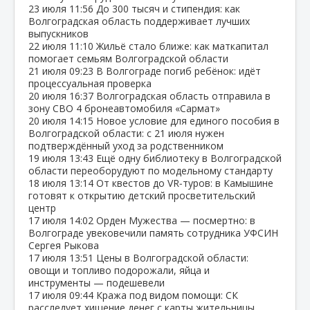
23 июля
11:56
До 300 тысяч и стипендия: как
Волгоградская область поддерживает лучших
выпускников
22 июля
11:10
Жильё стало ближе: как маткапитал
помогает семьям Волгоградской области
21 июля
09:23
В Волгограде погиб ребёнок: идёт
процессуальная проверка
20 июля
16:37
Волгоградская область отправила в
зону СВО 4 бронеавтомобиля «Сармат»
20 июля
14:15
Новое условие для единого пособия в
Волгоградской области: с 21 июля нужен
подтверждённый уход за родственником
19 июля
13:43
Ещё одну библиотеку в Волгоградской
области переоборудуют по модельному стандарту
18 июля
13:14
От квестов до VR‑туров: в Камышине
готовят к открытию детский просветительский
центр
17 июля
14:02
Орден Мужества — посмертно: в
Волгограде увековечили память сотрудника УФСИН
Сергея Рыкова
17 июля
13:51
Цены в Волгоградской области:
овощи и топливо подорожали, яйца и
инструменты — подешевели
17 июля
09:44
Кража под видом помощи: СК
расследует хищение денег с карты жительницы