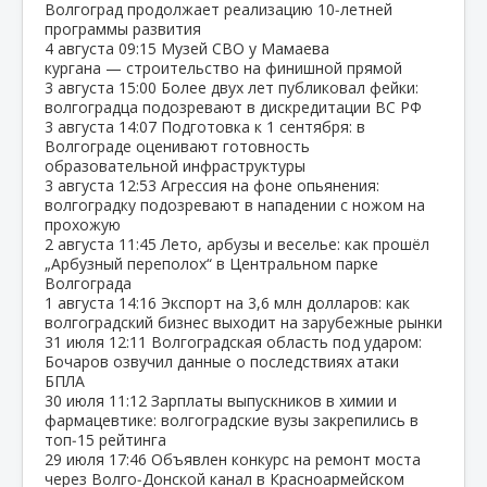
Волгоград продолжает реализацию 10‑летней
программы развития
4 августа
09:15
Музей СВО у Мамаева
кургана — строительство на финишной прямой
3 августа
15:00
Более двух лет публиковал фейки:
волгоградца подозревают в дискредитации ВС РФ
3 августа
14:07
Подготовка к 1 сентября: в
Волгограде оценивают готовность
образовательной инфраструктуры
3 августа
12:53
Агрессия на фоне опьянения:
волгоградку подозревают в нападении с ножом на
прохожую
2 августа
11:45
Лето, арбузы и веселье: как прошёл
„Арбузный переполох“ в Центральном парке
Волгограда
1 августа
14:16
Экспорт на 3,6 млн долларов: как
волгоградский бизнес выходит на зарубежные рынки
31 июля
12:11
Волгоградская область под ударом:
Бочаров озвучил данные о последствиях атаки
БПЛА
30 июля
11:12
Зарплаты выпускников в химии и
фармацевтике: волгоградские вузы закрепились в
топ‑15 рейтинга
29 июля
17:46
Объявлен конкурс на ремонт моста
через Волго‑Донской канал в Красноармейском