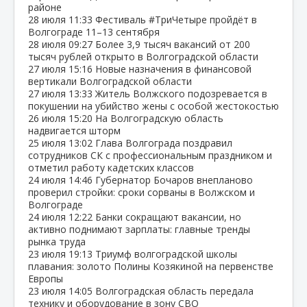
районе
28 июля
11:33
Фестиваль #ТриЧетыре пройдёт в
Волгограде 11–13 сентября
28 июля
09:27
Более 3,9 тысяч вакансий от 200
тысяч рублей открыто в Волгоградской области
27 июля
15:16
Новые назначения в финансовой
вертикали Волгоградской области
27 июля
13:33
Житель Волжского подозревается в
покушении на убийство жены с особой жестокостью
26 июля
15:20
На Волгоградскую область
надвигается шторм
25 июля
13:02
Глава Волгограда поздравил
сотрудников СК с профессиональным праздником и
отметил работу кадетских классов
24 июля
14:46
Губернатор Бочаров внепланово
проверил стройки: сроки сорваны в Волжском и
Волгограде
24 июля
12:22
Банки сокращают вакансии, но
активно поднимают зарплаты: главные тренды
рынка труда
23 июля
19:13
Триумф волгоградской школы
плавания: золото Полины Козякиной на первенстве
Европы
23 июля
14:05
Волгоградская область передала
технику и оборудование в зону СВО