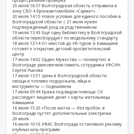
процессуальная проверка
20 июля
16:37
Волгоградская область отправила в
зону СВО 4 бронеавтомобиля «Сармат»
20 июля
14:15
Новое условие для единого пособия в
Волгоградской области: с 21 июля нужен
подтверждённый уход за родственником
19 июля
13:43
Ещё одну библиотеку в Волгоградской
области переоборудуют по модельному стандарту
18 июля
13:14
От квестов до VR‑туров: в Камышине
готовят к открытию детский просветительский
центр
17 июля
14:02
Орден Мужества — посмертно: в
Волгограде увековечили память сотрудника УФСИН
Сергея Рыкова
17 июля
13:51
Цены в Волгоградской области:
овощи и топливо подорожали, яйца и
инструменты — подешевели
17 июля
09:44
Кража под видом помощи: СК
расследует хищение денег с карты жительницы
Камышина
16 июля
15:20
«После матча — без пробок: в
Волгограде пустят дополнительные электрички
20 июля
16 июля
10:16
УФАС Волгограда остановило рекламу
клубных шоу‑программ