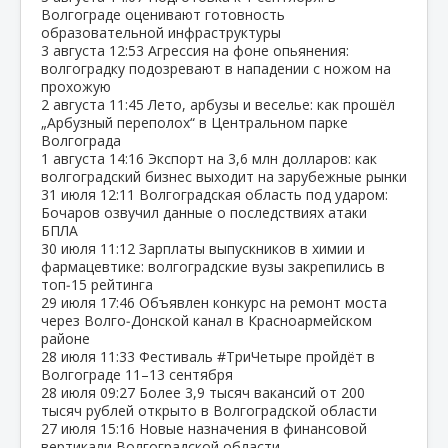
Волгограде оценивают готовность
образовательной инфраструктуры
3 августа
12:53
Агрессия на фоне опьянения:
волгоградку подозревают в нападении с ножом на
прохожую
2 августа
11:45
Лето, арбузы и веселье: как прошёл
„Арбузный переполох“ в Центральном парке
Волгограда
1 августа
14:16
Экспорт на 3,6 млн долларов: как
волгоградский бизнес выходит на зарубежные рынки
31 июля
12:11
Волгоградская область под ударом:
Бочаров озвучил данные о последствиях атаки
БПЛА
30 июля
11:12
Зарплаты выпускников в химии и
фармацевтике: волгоградские вузы закрепились в
топ‑15 рейтинга
29 июля
17:46
Объявлен конкурс на ремонт моста
через Волго‑Донской канал в Красноармейском
районе
28 июля
11:33
Фестиваль #ТриЧетыре пройдёт в
Волгограде 11–13 сентября
28 июля
09:27
Более 3,9 тысяч вакансий от 200
тысяч рублей открыто в Волгоградской области
27 июля
15:16
Новые назначения в финансовой
вертикали Волгоградской области