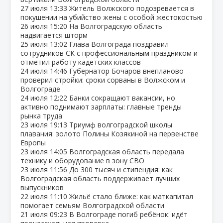
27 июля
13:33
Житель Волжского подозревается в
покушении на убийство жены с особой жестокостью
26 июля
15:20
На Волгоградскую область
надвигается шторм
25 июля
13:02
Глава Волгограда поздравил
сотрудников СК с профессиональным праздником и
отметил работу кадетских классов
24 июля
14:46
Губернатор Бочаров внепланово
проверил стройки: сроки сорваны в Волжском и
Волгограде
24 июля
12:22
Банки сокращают вакансии, но
активно поднимают зарплаты: главные тренды
рынка труда
23 июля
19:13
Триумф волгоградской школы
плавания: золото Полины Козякиной на первенстве
Европы
23 июля
14:05
Волгоградская область передала
технику и оборудование в зону СВО
23 июля
11:56
До 300 тысяч и стипендия: как
Волгоградская область поддерживает лучших
выпускников
22 июля
11:10
Жильё стало ближе: как маткапитал
помогает семьям Волгоградской области
21 июля
09:23
В Волгограде погиб ребёнок: идёт