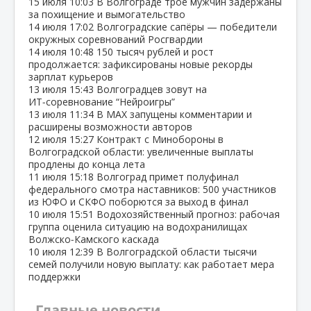
15 июля
10:03
В Волгограде трое мужчин задержаны
за похищение и вымогательство
14 июля
17:02
Волгоградские сапёры — победители
окружных соревнований Росгвардии
14 июля
10:48
150 тысяч рублей и рост
продолжается: зафиксированы новые рекорды
зарплат курьеров
13 июля
15:43
Волгоградцев зовут на
ИТ‑соревнование “Нейроигры”
13 июля
11:34
В МАХ запущены комментарии и
расширены возможности авторов
12 июля
15:27
Контракт с Минобороны в
Волгоградской области: увеличенные выплаты
продлены до конца лета
11 июля
15:18
Волгоград примет полуфинал
федерального смотра наставников: 500 участников
из ЮФО и СКФО поборются за выход в финал
10 июля
15:51
Водохозяйственный прогноз: рабочая
группа оценила ситуацию на водохранилищах
Волжско‑Камского каскада
10 июля
12:39
В Волгоградской области тысячи
семей получили новую выплату: как работает мера
поддержки
Главные новости