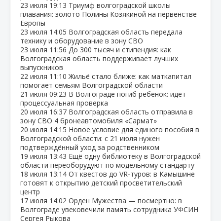
23 июля
19:13
Триумф волгоградской школы
плавания: золото Полины Козякиной на первенстве
Европы
23 июля
14:05
Волгоградская область передала
технику и оборудование в зону СВО
23 июля
11:56
До 300 тысяч и стипендия: как
Волгоградская область поддерживает лучших
выпускников
22 июля
11:10
Жильё стало ближе: как маткапитал
помогает семьям Волгоградской области
21 июля
09:23
В Волгограде погиб ребёнок: идёт
процессуальная проверка
20 июля
16:37
Волгоградская область отправила в
зону СВО 4 бронеавтомобиля «Сармат»
20 июля
14:15
Новое условие для единого пособия в
Волгоградской области: с 21 июля нужен
подтверждённый уход за родственником
19 июля
13:43
Ещё одну библиотеку в Волгоградской
области переоборудуют по модельному стандарту
18 июля
13:14
От квестов до VR‑туров: в Камышине
готовят к открытию детский просветительский
центр
17 июля
14:02
Орден Мужества — посмертно: в
Волгограде увековечили память сотрудника УФСИН
Сергея Рыкова