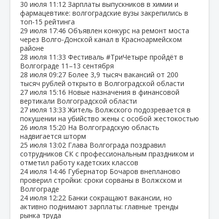
30 июля
11:12
Зарплаты выпускников в химии и
фармацевтике: волгоградские вузы закрепились в
топ‑15 рейтинга
29 июля
17:46
Объявлен конкурс на ремонт моста
через Волго‑Донской канал в Красноармейском
районе
28 июля
11:33
Фестиваль #ТриЧетыре пройдёт в
Волгограде 11–13 сентября
28 июля
09:27
Более 3,9 тысяч вакансий от 200
тысяч рублей открыто в Волгоградской области
27 июля
15:16
Новые назначения в финансовой
вертикали Волгоградской области
27 июля
13:33
Житель Волжского подозревается в
покушении на убийство жены с особой жестокостью
26 июля
15:20
На Волгоградскую область
надвигается шторм
25 июля
13:02
Глава Волгограда поздравил
сотрудников СК с профессиональным праздником и
отметил работу кадетских классов
24 июля
14:46
Губернатор Бочаров внепланово
проверил стройки: сроки сорваны в Волжском и
Волгограде
24 июля
12:22
Банки сокращают вакансии, но
активно поднимают зарплаты: главные тренды
рынка труда