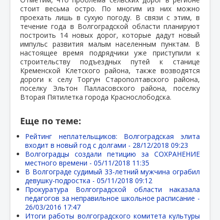
стоит весьма остро. По многим из них можно
проехать лишь в сухую погоду. В связи с этим, в
течение года в Волгоградской области планируют
построить 14 новых дорог, которые дадут новый
импульс развития малым населенным пунктам. В
настоящее время подрядчики уже приступили к
строительству подъездных путей к станице
Кременской Клетского района, также возводятся
дороги к селу Торгун Старополтавского района,
поселку Эльтон Палласовского района, поселку
Вторая Пятилетка города Краснослободска.
Еще по теме:
Рейтинг неплательщиков: Волгоградская элита
входит в новый год с долгами -
28/12/2018 09:23
Волгоградцы создали петицию за СОХРАНЕНИЕ
местного времени -
05/11/2018 11:35
В Волгограде судимый 33-летний мужчина ограбил
девушку-подростка -
05/11/2018 09:12
Прокуратура Волгоградской области наказала
педагогов за неправильное школьное расписание -
26/03/2016 17:47
Итоги работы волгоградского комитета культуры