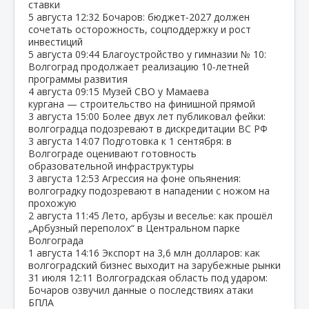
ставки
5 августа
12:32
Бочаров: бюджет‑2027 должен
сочетать осторожность, соцподдержку и рост
инвестиций
5 августа
09:44
Благоустройство у гимназии № 10:
Волгоград продолжает реализацию 10‑летней
программы развития
4 августа
09:15
Музей СВО у Мамаева
кургана — строительство на финишной прямой
3 августа
15:00
Более двух лет публиковал фейки:
волгоградца подозревают в дискредитации ВС РФ
3 августа
14:07
Подготовка к 1 сентября: в
Волгограде оценивают готовность
образовательной инфраструктуры
3 августа
12:53
Агрессия на фоне опьянения:
волгоградку подозревают в нападении с ножом на
прохожую
2 августа
11:45
Лето, арбузы и веселье: как прошёл
„Арбузный переполох“ в Центральном парке
Волгограда
1 августа
14:16
Экспорт на 3,6 млн долларов: как
волгоградский бизнес выходит на зарубежные рынки
31 июля
12:11
Волгоградская область под ударом:
Бочаров озвучил данные о последствиях атаки
БПЛА