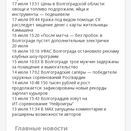
17 июля
13:51
Цены в Волгоградской области:
овощи и топливо подорожали, яйца и
инструменты — подешевели
17 июля
09:44
Кража под видом помощи: СК
расследует хищение денег с карты жительницы
Камышина
16 июля
15:20
«После матча — без пробок: в
Волгограде пустят дополнительные электрички
20 июля
16 июля
10:16
УФАС Волгограда остановило рекламу
клубных шоу‑программ
15 июля
10:03
В Волгограде трое мужчин задержаны
за похищение и вымогательство
14 июля
17:02
Волгоградские сапёры — победители
окружных соревнований Росгвардии
14 июля
10:48
150 тысяч рублей и рост
продолжается: зафиксированы новые рекорды
зарплат курьеров
13 июля
15:43
Волгоградцев зовут на
ИТ‑соревнование “Нейроигры”
13 июля
11:34
В МАХ запущены комментарии и
расширены возможности авторов
Главные новости