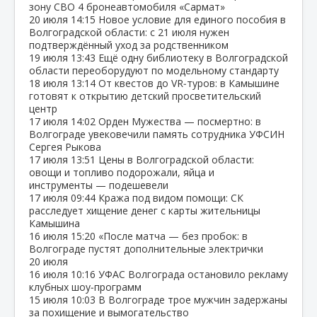
зону СВО 4 бронеавтомобиля «Сармат»
20 июля
14:15
Новое условие для единого пособия в
Волгоградской области: с 21 июля нужен
подтверждённый уход за родственником
19 июля
13:43
Ещё одну библиотеку в Волгоградской
области переоборудуют по модельному стандарту
18 июля
13:14
От квестов до VR‑туров: в Камышине
готовят к открытию детский просветительский
центр
17 июля
14:02
Орден Мужества — посмертно: в
Волгограде увековечили память сотрудника УФСИН
Сергея Рыкова
17 июля
13:51
Цены в Волгоградской области:
овощи и топливо подорожали, яйца и
инструменты — подешевели
17 июля
09:44
Кража под видом помощи: СК
расследует хищение денег с карты жительницы
Камышина
16 июля
15:20
«После матча — без пробок: в
Волгограде пустят дополнительные электрички
20 июля
16 июля
10:16
УФАС Волгограда остановило рекламу
клубных шоу‑программ
15 июля
10:03
В Волгограде трое мужчин задержаны
за похищение и вымогательство