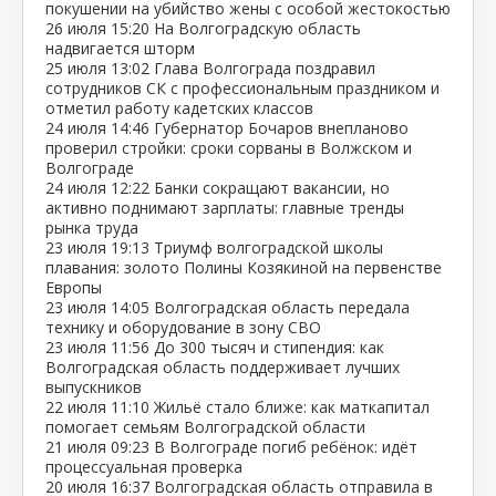
покушении на убийство жены с особой жестокостью
26 июля
15:20
На Волгоградскую область
надвигается шторм
25 июля
13:02
Глава Волгограда поздравил
сотрудников СК с профессиональным праздником и
отметил работу кадетских классов
24 июля
14:46
Губернатор Бочаров внепланово
проверил стройки: сроки сорваны в Волжском и
Волгограде
24 июля
12:22
Банки сокращают вакансии, но
активно поднимают зарплаты: главные тренды
рынка труда
23 июля
19:13
Триумф волгоградской школы
плавания: золото Полины Козякиной на первенстве
Европы
23 июля
14:05
Волгоградская область передала
технику и оборудование в зону СВО
23 июля
11:56
До 300 тысяч и стипендия: как
Волгоградская область поддерживает лучших
выпускников
22 июля
11:10
Жильё стало ближе: как маткапитал
помогает семьям Волгоградской области
21 июля
09:23
В Волгограде погиб ребёнок: идёт
процессуальная проверка
20 июля
16:37
Волгоградская область отправила в