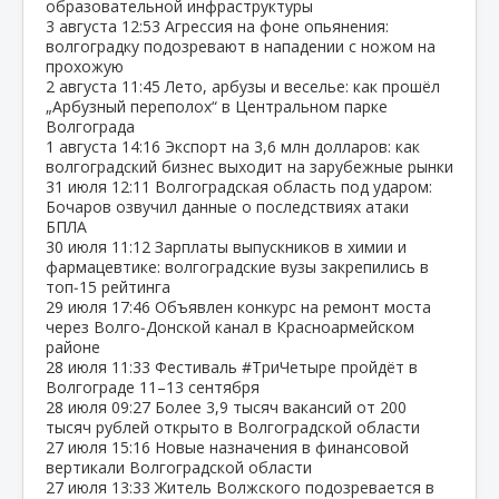
образовательной инфраструктуры
3 августа
12:53
Агрессия на фоне опьянения:
волгоградку подозревают в нападении с ножом на
прохожую
2 августа
11:45
Лето, арбузы и веселье: как прошёл
„Арбузный переполох“ в Центральном парке
Волгограда
1 августа
14:16
Экспорт на 3,6 млн долларов: как
волгоградский бизнес выходит на зарубежные рынки
31 июля
12:11
Волгоградская область под ударом:
Бочаров озвучил данные о последствиях атаки
БПЛА
30 июля
11:12
Зарплаты выпускников в химии и
фармацевтике: волгоградские вузы закрепились в
топ‑15 рейтинга
29 июля
17:46
Объявлен конкурс на ремонт моста
через Волго‑Донской канал в Красноармейском
районе
28 июля
11:33
Фестиваль #ТриЧетыре пройдёт в
Волгограде 11–13 сентября
28 июля
09:27
Более 3,9 тысяч вакансий от 200
тысяч рублей открыто в Волгоградской области
27 июля
15:16
Новые назначения в финансовой
вертикали Волгоградской области
27 июля
13:33
Житель Волжского подозревается в