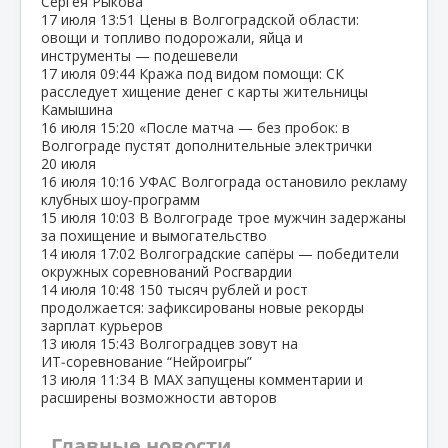
Сергея Рыкова
17 июля
13:51
Цены в Волгоградской области:
овощи и топливо подорожали, яйца и
инструменты — подешевели
17 июля
09:44
Кража под видом помощи: СК
расследует хищение денег с карты жительницы
Камышина
16 июля
15:20
«После матча — без пробок: в
Волгограде пустят дополнительные электрички
20 июля
16 июля
10:16
УФАС Волгограда остановило рекламу
клубных шоу‑программ
15 июля
10:03
В Волгограде трое мужчин задержаны
за похищение и вымогательство
14 июля
17:02
Волгоградские сапёры — победители
окружных соревнований Росгвардии
14 июля
10:48
150 тысяч рублей и рост
продолжается: зафиксированы новые рекорды
зарплат курьеров
13 июля
15:43
Волгоградцев зовут на
ИТ‑соревнование “Нейроигры”
13 июля
11:34
В МАХ запущены комментарии и
расширены возможности авторов
Главные новости