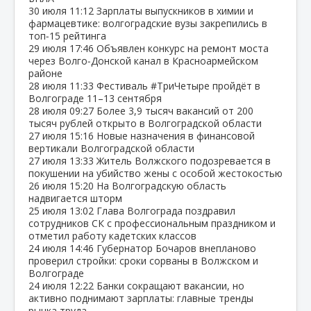
30 июля
11:12
Зарплаты выпускников в химии и
фармацевтике: волгоградские вузы закрепились в
топ‑15 рейтинга
29 июля
17:46
Объявлен конкурс на ремонт моста
через Волго‑Донской канал в Красноармейском
районе
28 июля
11:33
Фестиваль #ТриЧетыре пройдёт в
Волгограде 11–13 сентября
28 июля
09:27
Более 3,9 тысяч вакансий от 200
тысяч рублей открыто в Волгоградской области
27 июля
15:16
Новые назначения в финансовой
вертикали Волгоградской области
27 июля
13:33
Житель Волжского подозревается в
покушении на убийство жены с особой жестокостью
26 июля
15:20
На Волгоградскую область
надвигается шторм
25 июля
13:02
Глава Волгограда поздравил
сотрудников СК с профессиональным праздником и
отметил работу кадетских классов
24 июля
14:46
Губернатор Бочаров внепланово
проверил стройки: сроки сорваны в Волжском и
Волгограде
24 июля
12:22
Банки сокращают вакансии, но
активно поднимают зарплаты: главные тренды
рынка труда