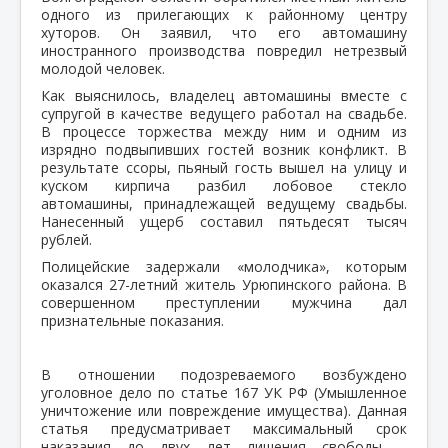
одного из прилегающих к районному центру
хуторов. Он заявил, что его автомашину
иностранного производства повредил нетрезвый
молодой человек.
Как выяснилось, владелец автомашины вместе с
супругой в качестве ведущего работал на свадьбе.
В процессе торжества между ним и одним из
изрядно подвыпивших гостей возник конфликт. В
результате ссоры, пьяный гость вышел на улицу и
куском кирпича разбил лобовое стекло
автомашины, принадлежащей ведущему свадьбы.
Нанесенный ущерб составил пятьдесят тысяч
рублей.
Полицейские задержали «молодчика», которым
оказался 27-летний житель Урюпинского района. В
совершенном преступлении мужчина дал
признательные показания.
В отношении подозреваемого возбуждено
уголовное дело по статье 167 УК РФ (Умышленное
уничтожение или повреждение имущества). Данная
статья предусматривает максимальный срок
наказания до двух лет лишения свободы, -