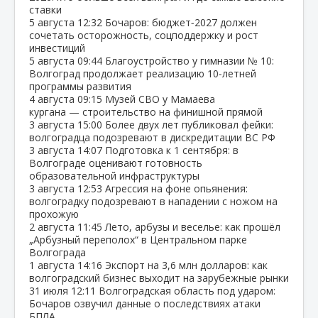
ставки
5 августа
12:32
Бочаров: бюджет‑2027 должен
сочетать осторожность, соцподдержку и рост
инвестиций
5 августа
09:44
Благоустройство у гимназии № 10:
Волгоград продолжает реализацию 10‑летней
программы развития
4 августа
09:15
Музей СВО у Мамаева
кургана — строительство на финишной прямой
3 августа
15:00
Более двух лет публиковал фейки:
волгоградца подозревают в дискредитации ВС РФ
3 августа
14:07
Подготовка к 1 сентября: в
Волгограде оценивают готовность
образовательной инфраструктуры
3 августа
12:53
Агрессия на фоне опьянения:
волгоградку подозревают в нападении с ножом на
прохожую
2 августа
11:45
Лето, арбузы и веселье: как прошёл
„Арбузный переполох“ в Центральном парке
Волгограда
1 августа
14:16
Экспорт на 3,6 млн долларов: как
волгоградский бизнес выходит на зарубежные рынки
31 июля
12:11
Волгоградская область под ударом:
Бочаров озвучил данные о последствиях атаки
БПЛА