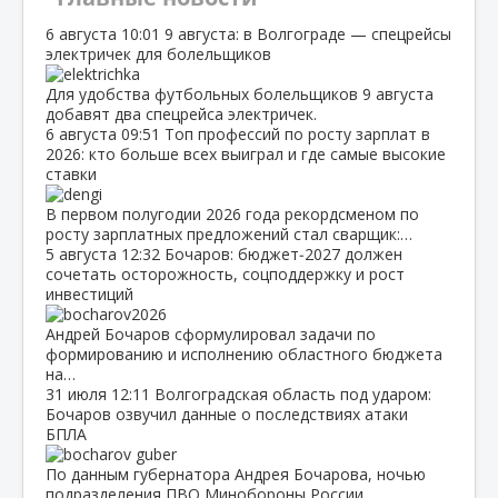
6 августа
10:01
9 августа: в Волгограде — спецрейсы
электричек для болельщиков
Для удобства футбольных болельщиков 9 августа
добавят два спецрейса электричек.
6 августа
09:51
Топ профессий по росту зарплат в
2026: кто больше всех выиграл и где самые высокие
ставки
В первом полугодии 2026 года рекордсменом по
росту зарплатных предложений стал сварщик:…
5 августа
12:32
Бочаров: бюджет‑2027 должен
сочетать осторожность, соцподдержку и рост
инвестиций
Андрей Бочаров сформулировал задачи по
формированию и исполнению областного бюджета
на…
31 июля
12:11
Волгоградская область под ударом:
Бочаров озвучил данные о последствиях атаки
БПЛА
По данным губернатора Андрея Бочарова, ночью
подразделения ПВО Минобороны России…