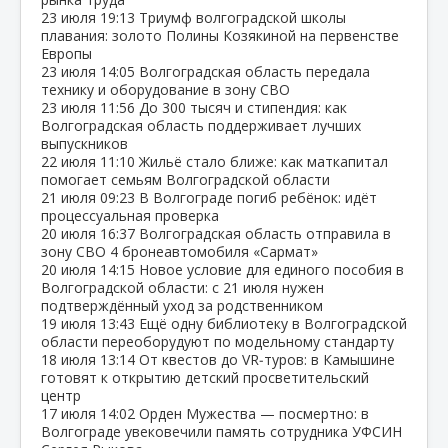
23 июля
19:13
Триумф волгоградской школы
плавания: золото Полины Козякиной на первенстве
Европы
23 июля
14:05
Волгоградская область передала
технику и оборудование в зону СВО
23 июля
11:56
До 300 тысяч и стипендия: как
Волгоградская область поддерживает лучших
выпускников
22 июля
11:10
Жильё стало ближе: как маткапитал
помогает семьям Волгоградской области
21 июля
09:23
В Волгограде погиб ребёнок: идёт
процессуальная проверка
20 июля
16:37
Волгоградская область отправила в
зону СВО 4 бронеавтомобиля «Сармат»
20 июля
14:15
Новое условие для единого пособия в
Волгоградской области: с 21 июля нужен
подтверждённый уход за родственником
19 июля
13:43
Ещё одну библиотеку в Волгоградской
области переоборудуют по модельному стандарту
18 июля
13:14
От квестов до VR‑туров: в Камышине
готовят к открытию детский просветительский
центр
17 июля
14:02
Орден Мужества — посмертно: в
Волгограде увековечили память сотрудника УФСИН