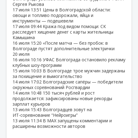
Сергея Рыкова
17 июля
13:51
Цены в Волгоградской области:
овощи и топливо подорожали, яйца и
инструменты — подешевели
17 июля
09:44
Кража под видом помощи: СК
расследует хищение денег с карты жительницы
Камышина
16 июля
15:20
«После матча — без пробок: в
Волгограде пустят дополнительные электрички
20 июля
16 июля
10:16
УФАС Волгограда остановило рекламу
клубных шоу‑программ
15 июля
10:03
В Волгограде трое мужчин задержаны
за похищение и вымогательство
14 июля
17:02
Волгоградские сапёры — победители
окружных соревнований Росгвардии
14 июля
10:48
150 тысяч рублей и рост
продолжается: зафиксированы новые рекорды
зарплат курьеров
13 июля
15:43
Волгоградцев зовут на
ИТ‑соревнование “Нейроигры”
13 июля
11:34
В МАХ запущены комментарии и
расширены возможности авторов