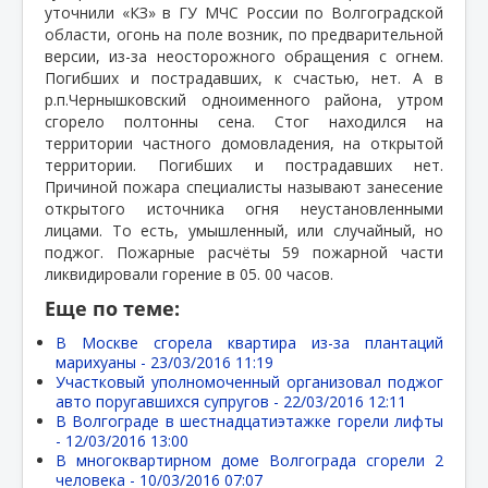
уточнили «КЗ» в ГУ МЧС России по Волгоградской
области, огонь на поле возник, по предварительной
версии, из-за неосторожного обращения с огнем.
Погибших и пострадавших, к счастью, нет. А в
р.п.Чернышковский одноименного района, утром
сгорело полтонны сена. Стог находился на
территории частного домовладения, на открытой
территории. Погибших и пострадавших нет.
Причиной пожара специалисты называют занесение
открытого источника огня неустановленными
лицами. То есть, умышленный, или случайный, но
поджог. Пожарные расчёты 59 пожарной части
ликвидировали горение в 05. 00 часов.
Еще по теме:
В Москве сгорела квартира из-за плантаций
марихуаны -
23/03/2016 11:19
Участковый уполномоченный организовал поджог
авто поругавшихся супругов -
22/03/2016 12:11
В Волгограде в шестнадцатиэтажке горели лифты
-
12/03/2016 13:00
В многоквартирном доме Волгограда сгорели 2
человека -
10/03/2016 07:07