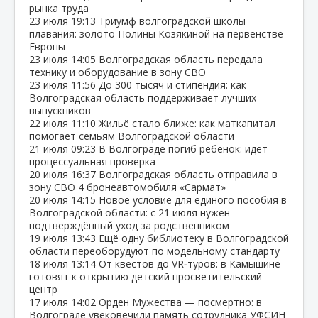
рынка труда
23 июля
19:13
Триумф волгоградской школы
плавания: золото Полины Козякиной на первенстве
Европы
23 июля
14:05
Волгоградская область передала
технику и оборудование в зону СВО
23 июля
11:56
До 300 тысяч и стипендия: как
Волгоградская область поддерживает лучших
выпускников
22 июля
11:10
Жильё стало ближе: как маткапитал
помогает семьям Волгоградской области
21 июля
09:23
В Волгограде погиб ребёнок: идёт
процессуальная проверка
20 июля
16:37
Волгоградская область отправила в
зону СВО 4 бронеавтомобиля «Сармат»
20 июля
14:15
Новое условие для единого пособия в
Волгоградской области: с 21 июля нужен
подтверждённый уход за родственником
19 июля
13:43
Ещё одну библиотеку в Волгоградской
области переоборудуют по модельному стандарту
18 июля
13:14
От квестов до VR‑туров: в Камышине
готовят к открытию детский просветительский
центр
17 июля
14:02
Орден Мужества — посмертно: в
Волгограде увековечили память сотрудника УФСИН