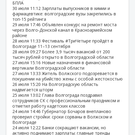
БПЛА
30 июля
11:12
Зарплаты выпускников в химии и
фармацевтике: волгоградские вузы закрепились в
топ‑15 рейтинга
29 июля
17:46
Объявлен конкурс на ремонт моста
через Волго‑Донской канал в Красноармейском
районе
28 июля
11:33
Фестиваль #ТриЧетыре пройдёт в
Волгограде 11–13 сентября
28 июля
09:27
Более 3,9 тысяч вакансий от 200
тысяч рублей открыто в Волгоградской области
27 июля
15:16
Новые назначения в финансовой
вертикали Волгоградской области
27 июля
13:33
Житель Волжского подозревается в
покушении на убийство жены с особой жестокостью
26 июля
15:20
На Волгоградскую область
надвигается шторм
25 июля
13:02
Глава Волгограда поздравил
сотрудников СК с профессиональным праздником и
отметил работу кадетских классов
24 июля
14:46
Губернатор Бочаров внепланово
проверил стройки: сроки сорваны в Волжском и
Волгограде
24 июля
12:22
Банки сокращают вакансии, но
активно поднимают зарплаты: главные тренды