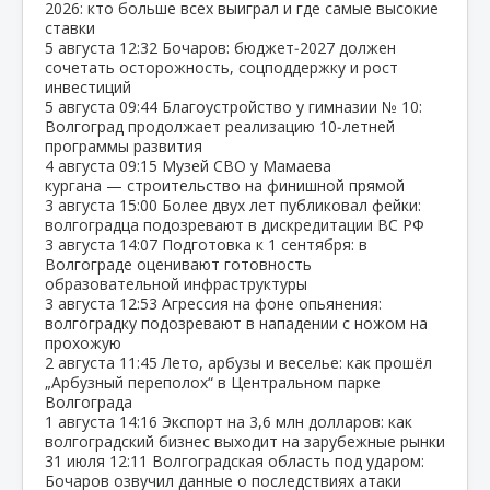
2026: кто больше всех выиграл и где самые высокие
ставки
5 августа
12:32
Бочаров: бюджет‑2027 должен
сочетать осторожность, соцподдержку и рост
инвестиций
5 августа
09:44
Благоустройство у гимназии № 10:
Волгоград продолжает реализацию 10‑летней
программы развития
4 августа
09:15
Музей СВО у Мамаева
кургана — строительство на финишной прямой
3 августа
15:00
Более двух лет публиковал фейки:
волгоградца подозревают в дискредитации ВС РФ
3 августа
14:07
Подготовка к 1 сентября: в
Волгограде оценивают готовность
образовательной инфраструктуры
3 августа
12:53
Агрессия на фоне опьянения:
волгоградку подозревают в нападении с ножом на
прохожую
2 августа
11:45
Лето, арбузы и веселье: как прошёл
„Арбузный переполох“ в Центральном парке
Волгограда
1 августа
14:16
Экспорт на 3,6 млн долларов: как
волгоградский бизнес выходит на зарубежные рынки
31 июля
12:11
Волгоградская область под ударом:
Бочаров озвучил данные о последствиях атаки