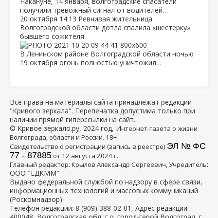
Накануне, 14 января, волгоградские спасатели
получили тревожный сигнал от водителей…
20 октября
14:13
Ревнивая жительница
Волгоградской области дотла спалила «шестерку»
бывшего сожителя
В Ленинском районе Волгоградской области ночью
19 октября огонь полностью уничтожил…
Все права на материалы сайта принадлежат редакции
"Кривого зеркала". Перепечатка допустима только при
наличии прямой гиперссылки на сайт.
© Кривое зеркало.ру, 2024 год, И
нтернет-газета о жизни
Волгограда, области и России. 18+
ЭЛ № ФС
Свидетельство о регистрации (запись в реестре)
77 - 87885
от 12 августа 2024 г.
:
Главный редактор: Крылов Александр Сергеевич, Учредитель
ООО "ЕДКММ"
Выдано федеральной службой по надзору в сфере связи,
информационных технологий и массовых коммуникаций
(Роскомнадзор)
Телефон редакции:
8 (909) 388-02-01
, Адрес редакции:
400048, Волгоградская обл, г.о. город-герой Волгоград, г