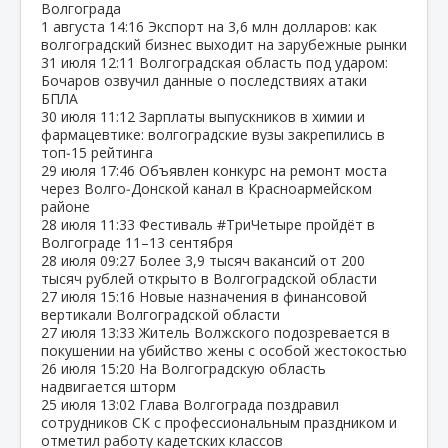
Волгограда
1 августа
14:16
Экспорт на 3,6 млн долларов: как
волгоградский бизнес выходит на зарубежные рынки
31 июля
12:11
Волгоградская область под ударом:
Бочаров озвучил данные о последствиях атаки
БПЛА
30 июля
11:12
Зарплаты выпускников в химии и
фармацевтике: волгоградские вузы закрепились в
топ‑15 рейтинга
29 июля
17:46
Объявлен конкурс на ремонт моста
через Волго‑Донской канал в Красноармейском
районе
28 июля
11:33
Фестиваль #ТриЧетыре пройдёт в
Волгограде 11–13 сентября
28 июля
09:27
Более 3,9 тысяч вакансий от 200
тысяч рублей открыто в Волгоградской области
27 июля
15:16
Новые назначения в финансовой
вертикали Волгоградской области
27 июля
13:33
Житель Волжского подозревается в
покушении на убийство жены с особой жестокостью
26 июля
15:20
На Волгоградскую область
надвигается шторм
25 июля
13:02
Глава Волгограда поздравил
сотрудников СК с профессиональным праздником и
отметил работу кадетских классов