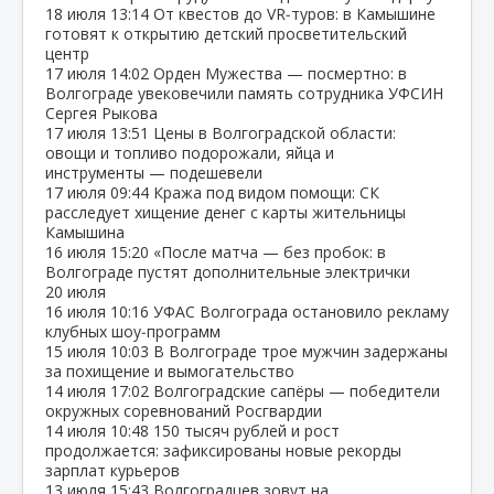
18 июля
13:14
От квестов до VR‑туров: в Камышине
готовят к открытию детский просветительский
центр
17 июля
14:02
Орден Мужества — посмертно: в
Волгограде увековечили память сотрудника УФСИН
Сергея Рыкова
17 июля
13:51
Цены в Волгоградской области:
овощи и топливо подорожали, яйца и
инструменты — подешевели
17 июля
09:44
Кража под видом помощи: СК
расследует хищение денег с карты жительницы
Камышина
16 июля
15:20
«После матча — без пробок: в
Волгограде пустят дополнительные электрички
20 июля
16 июля
10:16
УФАС Волгограда остановило рекламу
клубных шоу‑программ
15 июля
10:03
В Волгограде трое мужчин задержаны
за похищение и вымогательство
14 июля
17:02
Волгоградские сапёры — победители
окружных соревнований Росгвардии
14 июля
10:48
150 тысяч рублей и рост
продолжается: зафиксированы новые рекорды
зарплат курьеров
13 июля
15:43
Волгоградцев зовут на