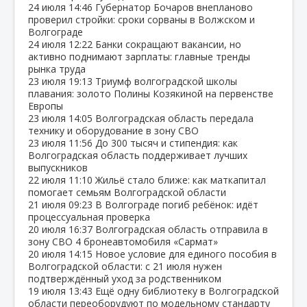
24 июля
14:46
Губернатор Бочаров внепланово
проверил стройки: сроки сорваны в Волжском и
Волгограде
24 июля
12:22
Банки сокращают вакансии, но
активно поднимают зарплаты: главные тренды
рынка труда
23 июля
19:13
Триумф волгоградской школы
плавания: золото Полины Козякиной на первенстве
Европы
23 июля
14:05
Волгоградская область передала
технику и оборудование в зону СВО
23 июля
11:56
До 300 тысяч и стипендия: как
Волгоградская область поддерживает лучших
выпускников
22 июля
11:10
Жильё стало ближе: как маткапитал
помогает семьям Волгоградской области
21 июля
09:23
В Волгограде погиб ребёнок: идёт
процессуальная проверка
20 июля
16:37
Волгоградская область отправила в
зону СВО 4 бронеавтомобиля «Сармат»
20 июля
14:15
Новое условие для единого пособия в
Волгоградской области: с 21 июля нужен
подтверждённый уход за родственником
19 июля
13:43
Ещё одну библиотеку в Волгоградской
области переоборудуют по модельному стандарту