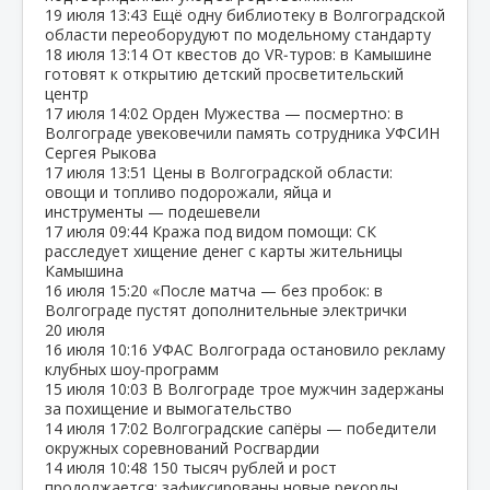
19 июля
13:43
Ещё одну библиотеку в Волгоградской
области переоборудуют по модельному стандарту
18 июля
13:14
От квестов до VR‑туров: в Камышине
готовят к открытию детский просветительский
центр
17 июля
14:02
Орден Мужества — посмертно: в
Волгограде увековечили память сотрудника УФСИН
Сергея Рыкова
17 июля
13:51
Цены в Волгоградской области:
овощи и топливо подорожали, яйца и
инструменты — подешевели
17 июля
09:44
Кража под видом помощи: СК
расследует хищение денег с карты жительницы
Камышина
16 июля
15:20
«После матча — без пробок: в
Волгограде пустят дополнительные электрички
20 июля
16 июля
10:16
УФАС Волгограда остановило рекламу
клубных шоу‑программ
15 июля
10:03
В Волгограде трое мужчин задержаны
за похищение и вымогательство
14 июля
17:02
Волгоградские сапёры — победители
окружных соревнований Росгвардии
14 июля
10:48
150 тысяч рублей и рост
продолжается: зафиксированы новые рекорды