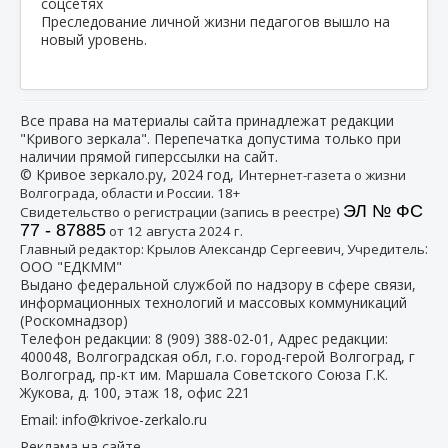
Преследование личной жизни педагогов вышло на
новый уровень.
Все права на материалы сайта принадлежат редакции
"Кривого зеркала". Перепечатка допустима только при
наличии прямой гиперссылки на сайт.
© Кривое зеркало.ру, 2024 год, И
нтернет-газета о жизни
Волгограда, области и России. 18+
ЭЛ № ФС
Свидетельство о регистрации (запись в реестре)
77 - 87885
от 12 августа 2024 г.
:
Главный редактор: Крылов Александр Сергеевич, Учредитель
ООО "ЕДКММ"
Выдано федеральной службой по надзору в сфере связи,
информационных технологий и массовых коммуникаций
(Роскомнадзор)
Телефон редакции:
8 (909) 388-02-01
, Адрес редакции:
400048, Волгоградская обл, г.о. город-герой Волгоград, г
Волгоград, пр-кт им. Маршала Советского Союза Г.К.
Жукова, д. 100, этаж 18, офис 221
Email:
info@krivoe-zerkalo.ru
Реклама на сайте