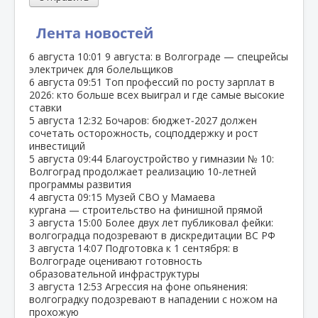
Лента новостей
6 августа
10:01
9 августа: в Волгограде — спецрейсы
электричек для болельщиков
6 августа
09:51
Топ профессий по росту зарплат в
2026: кто больше всех выиграл и где самые высокие
ставки
5 августа
12:32
Бочаров: бюджет‑2027 должен
сочетать осторожность, соцподдержку и рост
инвестиций
5 августа
09:44
Благоустройство у гимназии № 10:
Волгоград продолжает реализацию 10‑летней
программы развития
4 августа
09:15
Музей СВО у Мамаева
кургана — строительство на финишной прямой
3 августа
15:00
Более двух лет публиковал фейки:
волгоградца подозревают в дискредитации ВС РФ
3 августа
14:07
Подготовка к 1 сентября: в
Волгограде оценивают готовность
образовательной инфраструктуры
3 августа
12:53
Агрессия на фоне опьянения:
волгоградку подозревают в нападении с ножом на
прохожую