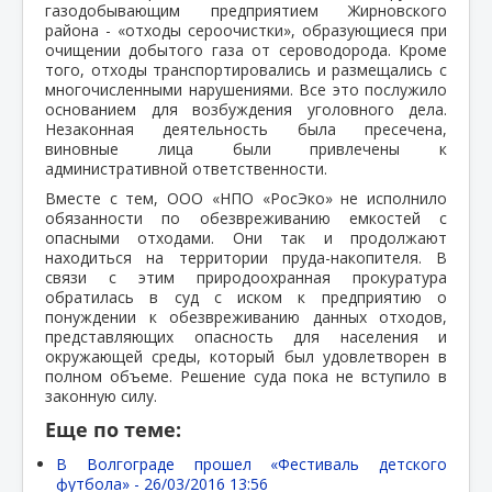
газодобывающим предприятием Жирновского
района - «отходы сероочистки», образующиеся при
очищении добытого газа от сероводорода. Кроме
того, отходы транспортировались и размещались с
многочисленными нарушениями. Все это послужило
основанием для возбуждения уголовного дела.
Незаконная деятельность была пресечена,
виновные лица были привлечены к
административной ответственности.
Вместе с тем, ООО «НПО «РосЭко» не исполнило
обязанности по обезвреживанию емкостей с
опасными отходами. Они так и продолжают
находиться на территории пруда-накопителя. В
связи с этим природоохранная прокуратура
обратилась в суд с иском к предприятию о
понуждении к обезвреживанию данных отходов,
представляющих опасность для населения и
окружающей среды, который был удовлетворен в
полном объеме. Решение суда пока не вступило в
законную силу.
Еще по теме:
В Волгограде прошел «Фестиваль детского
футбола» -
26/03/2016 13:56