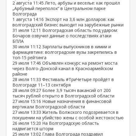
2 августа
11:45
Лето, арбузы и веселье: как прошёл
„Арбузный переполох“ в Центральном парке
Волгограда
1 августа
14:16
Экспорт на 3,6 млн долларов: как
волгоградский бизнес выходит на зарубежные рынки
31 июля
12:11
Волгоградская область под ударом:
Бочаров озвучил данные о последствиях атаки
БПЛА
30 июля
11:12
Зарплаты выпускников в химии и
фармацевтике: волгоградские вузы закрепились в
топ‑15 рейтинга
29 июля
17:46
Объявлен конкурс на ремонт моста
через Волго‑Донской канал в Красноармейском
районе
28 июля
11:33
Фестиваль #ТриЧетыре пройдёт в
Волгограде 11–13 сентября
28 июля
09:27
Более 3,9 тысяч вакансий от 200
тысяч рублей открыто в Волгоградской области
27 июля
15:16
Новые назначения в финансовой
вертикали Волгоградской области
27 июля
13:33
Житель Волжского подозревается в
покушении на убийство жены с особой жестокостью
26 июля
15:20
На Волгоградскую область
надвигается шторм
25 июля
13:02
Глава Волгограда поздравил