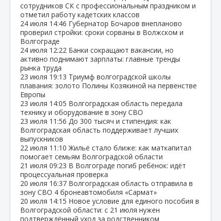
сотрудников СК с профессиональным праздником и
отметил работу кадетских классов
24 июля
14:46
Губернатор Бочаров внепланово
проверил стройки: сроки сорваны в Волжском и
Волгограде
24 июля
12:22
Банки сокращают вакансии, но
активно поднимают зарплаты: главные тренды
рынка труда
23 июля
19:13
Триумф волгоградской школы
плавания: золото Полины Козякиной на первенстве
Европы
23 июля
14:05
Волгоградская область передала
технику и оборудование в зону СВО
23 июля
11:56
До 300 тысяч и стипендия: как
Волгоградская область поддерживает лучших
выпускников
22 июля
11:10
Жильё стало ближе: как маткапитал
помогает семьям Волгоградской области
21 июля
09:23
В Волгограде погиб ребёнок: идёт
процессуальная проверка
20 июля
16:37
Волгоградская область отправила в
зону СВО 4 бронеавтомобиля «Сармат»
20 июля
14:15
Новое условие для единого пособия в
Волгоградской области: с 21 июля нужен
подтверждённый уход за родственником