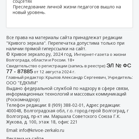
Преследование личной жизни педагогов вышло на
новый уровень.
Все права на материалы сайта принадлежат редакции
"Кривого зеркала". Перепечатка допустима только при
наличии прямой гиперссылки на сайт.
© Кривое зеркало.ру, 2024 год, И
нтернет-газета о жизни
Волгограда, области и России. 18+
ЭЛ № ФС
Свидетельство о регистрации (запись в реестре)
77 - 87885
от 12 августа 2024 г.
:
Главный редактор: Крылов Александр Сергеевич, Учредитель
ООО "ЕДКММ"
Выдано федеральной службой по надзору в сфере связи,
информационных технологий и массовых коммуникаций
(Роскомнадзор)
Телефон редакции:
8 (909) 388-02-01
, Адрес редакции:
400048, Волгоградская обл, г.о. город-герой Волгоград, г
Волгоград, пр-кт им. Маршала Советского Союза Г.К.
Жукова, д. 100, этаж 18, офис 221
Email:
info@krivoe-zerkalo.ru
Реклама на сайте