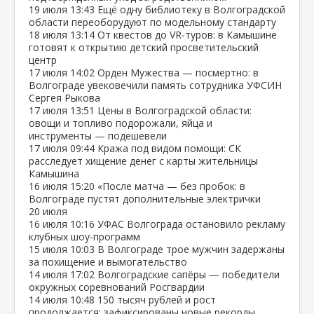
19 июля
13:43
Ещё одну библиотеку в Волгоградской
области переоборудуют по модельному стандарту
18 июля
13:14
От квестов до VR‑туров: в Камышине
готовят к открытию детский просветительский
центр
17 июля
14:02
Орден Мужества — посмертно: в
Волгограде увековечили память сотрудника УФСИН
Сергея Рыкова
17 июля
13:51
Цены в Волгоградской области:
овощи и топливо подорожали, яйца и
инструменты — подешевели
17 июля
09:44
Кража под видом помощи: СК
расследует хищение денег с карты жительницы
Камышина
16 июля
15:20
«После матча — без пробок: в
Волгограде пустят дополнительные электрички
20 июля
16 июля
10:16
УФАС Волгограда остановило рекламу
клубных шоу‑программ
15 июля
10:03
В Волгограде трое мужчин задержаны
за похищение и вымогательство
14 июля
17:02
Волгоградские сапёры — победители
окружных соревнований Росгвардии
14 июля
10:48
150 тысяч рублей и рост
продолжается: зафиксированы новые рекорды