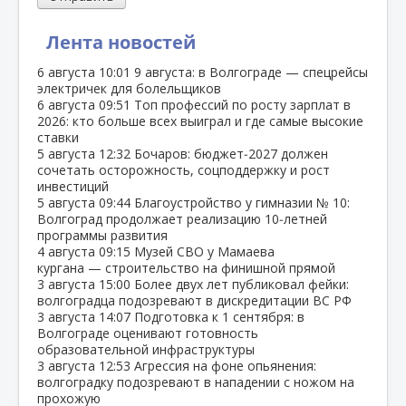
Лента новостей
6 августа
10:01
9 августа: в Волгограде — спецрейсы
электричек для болельщиков
6 августа
09:51
Топ профессий по росту зарплат в
2026: кто больше всех выиграл и где самые высокие
ставки
5 августа
12:32
Бочаров: бюджет‑2027 должен
сочетать осторожность, соцподдержку и рост
инвестиций
5 августа
09:44
Благоустройство у гимназии № 10:
Волгоград продолжает реализацию 10‑летней
программы развития
4 августа
09:15
Музей СВО у Мамаева
кургана — строительство на финишной прямой
3 августа
15:00
Более двух лет публиковал фейки:
волгоградца подозревают в дискредитации ВС РФ
3 августа
14:07
Подготовка к 1 сентября: в
Волгограде оценивают готовность
образовательной инфраструктуры
3 августа
12:53
Агрессия на фоне опьянения:
волгоградку подозревают в нападении с ножом на
прохожую