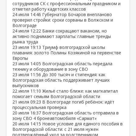
сотрудников СК с профессиональным праздником и
отметил работу кадетских классов
24 июля
14:46
Губернатор Бочаров внепланово
проверил стройки: сроки сорваны в Волжском и
Волгограде
24 июля
12:22
Банки сокращают вакансии, но
активно поднимают зарплаты: главные тренды
рынка труда
23 июля
19:13
Триумф волгоградской школы
плавания: золото Полины Козякиной на первенстве
Европы
23 июля
14:05
Волгоградская область передала
технику и оборудование в зону СВО
23 июля
11:56
До 300 тысяч и стипендия: как
Волгоградская область поддерживает лучших
выпускников
22 июля
11:10
Жильё стало ближе: как маткапитал
помогает семьям Волгоградской области
21 июля
09:23
В Волгограде погиб ребёнок: идёт
процессуальная проверка
20 июля
16:37
Волгоградская область отправила в
зону СВО 4 бронеавтомобиля «Сармат»
20 июля
14:15
Новое условие для единого пособия в
Волгоградской области: с 21 июля нужен
подтверждённый уход за родственником