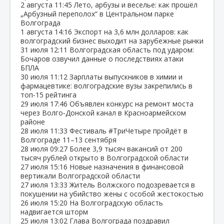
2 августа
11:45
Лето, арбузы и веселье: как прошёл
„Арбузный переполох“ в Центральном парке
Волгограда
1 августа
14:16
Экспорт на 3,6 млн долларов: как
волгоградский бизнес выходит на зарубежные рынки
31 июля
12:11
Волгоградская область под ударом:
Бочаров озвучил данные о последствиях атаки
БПЛА
30 июля
11:12
Зарплаты выпускников в химии и
фармацевтике: волгоградские вузы закрепились в
топ‑15 рейтинга
29 июля
17:46
Объявлен конкурс на ремонт моста
через Волго‑Донской канал в Красноармейском
районе
28 июля
11:33
Фестиваль #ТриЧетыре пройдёт в
Волгограде 11–13 сентября
28 июля
09:27
Более 3,9 тысяч вакансий от 200
тысяч рублей открыто в Волгоградской области
27 июля
15:16
Новые назначения в финансовой
вертикали Волгоградской области
27 июля
13:33
Житель Волжского подозревается в
покушении на убийство жены с особой жестокостью
26 июля
15:20
На Волгоградскую область
надвигается шторм
25 июля
13:02
Глава Волгограда поздравил