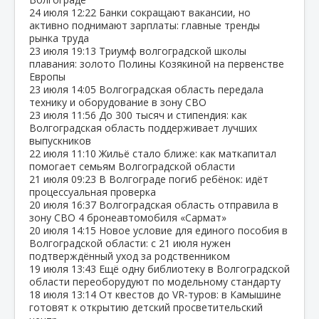
24 июля
12:22
Банки сокращают вакансии, но
активно поднимают зарплаты: главные тренды
рынка труда
23 июля
19:13
Триумф волгоградской школы
плавания: золото Полины Козякиной на первенстве
Европы
23 июля
14:05
Волгоградская область передала
технику и оборудование в зону СВО
23 июля
11:56
До 300 тысяч и стипендия: как
Волгоградская область поддерживает лучших
выпускников
22 июля
11:10
Жильё стало ближе: как маткапитал
помогает семьям Волгоградской области
21 июля
09:23
В Волгограде погиб ребёнок: идёт
процессуальная проверка
20 июля
16:37
Волгоградская область отправила в
зону СВО 4 бронеавтомобиля «Сармат»
20 июля
14:15
Новое условие для единого пособия в
Волгоградской области: с 21 июля нужен
подтверждённый уход за родственником
19 июля
13:43
Ещё одну библиотеку в Волгоградской
области переоборудуют по модельному стандарту
18 июля
13:14
От квестов до VR‑туров: в Камышине
готовят к открытию детский просветительский