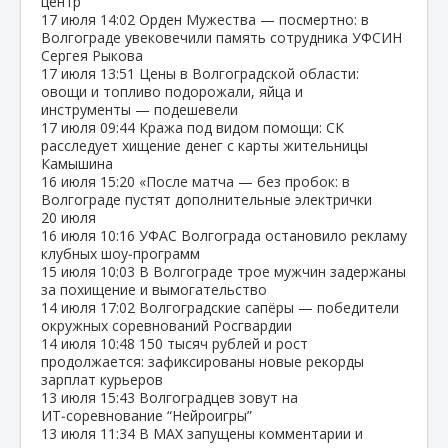
центр
17 июля
14:02
Орден Мужества — посмертно: в
Волгограде увековечили память сотрудника УФСИН
Сергея Рыкова
17 июля
13:51
Цены в Волгоградской области:
овощи и топливо подорожали, яйца и
инструменты — подешевели
17 июля
09:44
Кража под видом помощи: СК
расследует хищение денег с карты жительницы
Камышина
16 июля
15:20
«После матча — без пробок: в
Волгограде пустят дополнительные электрички
20 июля
16 июля
10:16
УФАС Волгограда остановило рекламу
клубных шоу‑программ
15 июля
10:03
В Волгограде трое мужчин задержаны
за похищение и вымогательство
14 июля
17:02
Волгоградские сапёры — победители
окружных соревнований Росгвардии
14 июля
10:48
150 тысяч рублей и рост
продолжается: зафиксированы новые рекорды
зарплат курьеров
13 июля
15:43
Волгоградцев зовут на
ИТ‑соревнование “Нейроигры”
13 июля
11:34
В МАХ запущены комментарии и