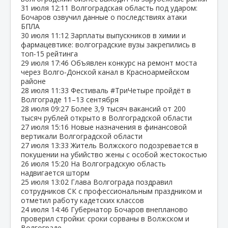
31 июля
12:11
Волгоградская область под ударом:
Бочаров озвучил данные о последствиях атаки
БПЛА
30 июля
11:12
Зарплаты выпускников в химии и
фармацевтике: волгоградские вузы закрепились в
топ‑15 рейтинга
29 июля
17:46
Объявлен конкурс на ремонт моста
через Волго‑Донской канал в Красноармейском
районе
28 июля
11:33
Фестиваль #ТриЧетыре пройдёт в
Волгограде 11–13 сентября
28 июля
09:27
Более 3,9 тысяч вакансий от 200
тысяч рублей открыто в Волгоградской области
27 июля
15:16
Новые назначения в финансовой
вертикали Волгоградской области
27 июля
13:33
Житель Волжского подозревается в
покушении на убийство жены с особой жестокостью
26 июля
15:20
На Волгоградскую область
надвигается шторм
25 июля
13:02
Глава Волгограда поздравил
сотрудников СК с профессиональным праздником и
отметил работу кадетских классов
24 июля
14:46
Губернатор Бочаров внепланово
проверил стройки: сроки сорваны в Волжском и
Волгограде