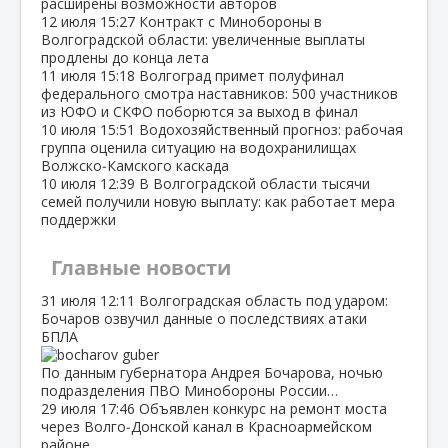
расширены возможности авторов
12 июля
15:27
Контракт с Минобороны в
Волгоградской области: увеличенные выплаты
продлены до конца лета
11 июля
15:18
Волгоград примет полуфинал
федерального смотра наставников: 500 участников
из ЮФО и СКФО поборются за выход в финал
10 июля
15:51
Водохозяйственный прогноз: рабочая
группа оценила ситуацию на водохранилищах
Волжско‑Камского каскада
10 июля
12:39
В Волгоградской области тысячи
семей получили новую выплату: как работает мера
поддержки
Главные новости
31 июля
12:11
Волгоградская область под ударом:
Бочаров озвучил данные о последствиях атаки
БПЛА
По данным губернатора Андрея Бочарова, ночью
подразделения ПВО Минобороны России…
29 июля
17:46
Объявлен конкурс на ремонт моста
через Волго‑Донской канал в Красноармейском
районе