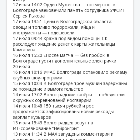
17 июля
14:02
Орден Мужества — посмертно: в
Волгограде увековечили память сотрудника УФСИН
Сергея Рыкова
17 июля
13:51
Цены в Волгоградской области:
овощи и топливо подорожали, яйца и
инструменты — подешевели
17 июля
09:44
Кража под видом помощи: СК
расследует хищение денег с карты жительницы
Камышина
16 июля
15:20
«После матча — без пробок: в
Волгограде пустят дополнительные электрички
20 июля
16 июля
10:16
УФАС Волгограда остановило рекламу
клубных шоу‑программ
15 июля
10:03
В Волгограде трое мужчин задержаны
за похищение и вымогательство
14 июля
17:02
Волгоградские сапёры — победители
окружных соревнований Росгвардии
14 июля
10:48
150 тысяч рублей и рост
продолжается: зафиксированы новые рекорды
зарплат курьеров
13 июля
15:43
Волгоградцев зовут на
ИТ‑соревнование “Нейроигры”
13 июля
11:34
В МАХ запущены комментарии и
расширены возможности авторов