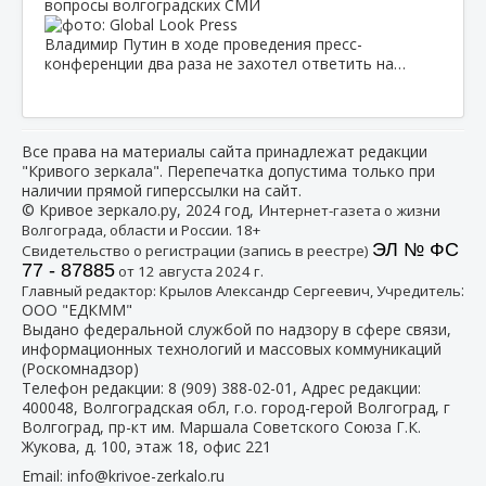
вопросы волгоградских СМИ
Владимир Путин в ходе проведения пресс-
конференции два раза не захотел ответить на…
Все права на материалы сайта принадлежат редакции
"Кривого зеркала". Перепечатка допустима только при
наличии прямой гиперссылки на сайт.
© Кривое зеркало.ру, 2024 год, И
нтернет-газета о жизни
Волгограда, области и России. 18+
ЭЛ № ФС
Свидетельство о регистрации (запись в реестре)
77 - 87885
от 12 августа 2024 г.
:
Главный редактор: Крылов Александр Сергеевич, Учредитель
ООО "ЕДКММ"
Выдано федеральной службой по надзору в сфере связи,
информационных технологий и массовых коммуникаций
(Роскомнадзор)
Телефон редакции:
8 (909) 388-02-01
, Адрес редакции:
400048, Волгоградская обл, г.о. город-герой Волгоград, г
Волгоград, пр-кт им. Маршала Советского Союза Г.К.
Жукова, д. 100, этаж 18, офис 221
Email:
info@krivoe-zerkalo.ru