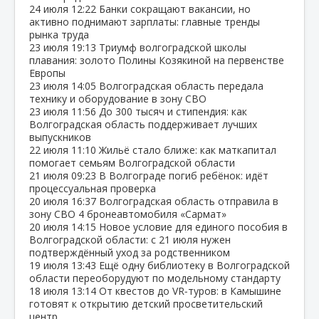
24 июля
12:22
Банки сокращают вакансии, но
активно поднимают зарплаты: главные тренды
рынка труда
23 июля
19:13
Триумф волгоградской школы
плавания: золото Полины Козякиной на первенстве
Европы
23 июля
14:05
Волгоградская область передала
технику и оборудование в зону СВО
23 июля
11:56
До 300 тысяч и стипендия: как
Волгоградская область поддерживает лучших
выпускников
22 июля
11:10
Жильё стало ближе: как маткапитал
помогает семьям Волгоградской области
21 июля
09:23
В Волгограде погиб ребёнок: идёт
процессуальная проверка
20 июля
16:37
Волгоградская область отправила в
зону СВО 4 бронеавтомобиля «Сармат»
20 июля
14:15
Новое условие для единого пособия в
Волгоградской области: с 21 июля нужен
подтверждённый уход за родственником
19 июля
13:43
Ещё одну библиотеку в Волгоградской
области переоборудуют по модельному стандарту
18 июля
13:14
От квестов до VR‑туров: в Камышине
готовят к открытию детский просветительский
центр