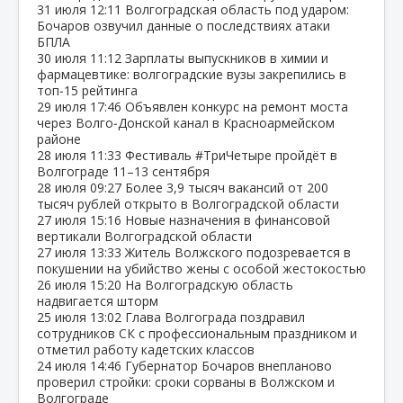
31 июля
12:11
Волгоградская область под ударом:
Бочаров озвучил данные о последствиях атаки
БПЛА
30 июля
11:12
Зарплаты выпускников в химии и
фармацевтике: волгоградские вузы закрепились в
топ‑15 рейтинга
29 июля
17:46
Объявлен конкурс на ремонт моста
через Волго‑Донской канал в Красноармейском
районе
28 июля
11:33
Фестиваль #ТриЧетыре пройдёт в
Волгограде 11–13 сентября
28 июля
09:27
Более 3,9 тысяч вакансий от 200
тысяч рублей открыто в Волгоградской области
27 июля
15:16
Новые назначения в финансовой
вертикали Волгоградской области
27 июля
13:33
Житель Волжского подозревается в
покушении на убийство жены с особой жестокостью
26 июля
15:20
На Волгоградскую область
надвигается шторм
25 июля
13:02
Глава Волгограда поздравил
сотрудников СК с профессиональным праздником и
отметил работу кадетских классов
24 июля
14:46
Губернатор Бочаров внепланово
проверил стройки: сроки сорваны в Волжском и
Волгограде