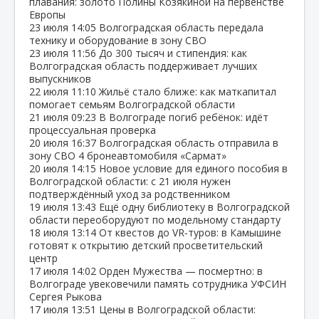
плавания: золото Полины Козякиной на первенстве
Европы
23 июля
14:05
Волгоградская область передала
технику и оборудование в зону СВО
23 июля
11:56
До 300 тысяч и стипендия: как
Волгоградская область поддерживает лучших
выпускников
22 июля
11:10
Жильё стало ближе: как маткапитал
помогает семьям Волгоградской области
21 июля
09:23
В Волгограде погиб ребёнок: идёт
процессуальная проверка
20 июля
16:37
Волгоградская область отправила в
зону СВО 4 бронеавтомобиля «Сармат»
20 июля
14:15
Новое условие для единого пособия в
Волгоградской области: с 21 июля нужен
подтверждённый уход за родственником
19 июля
13:43
Ещё одну библиотеку в Волгоградской
области переоборудуют по модельному стандарту
18 июля
13:14
От квестов до VR‑туров: в Камышине
готовят к открытию детский просветительский
центр
17 июля
14:02
Орден Мужества — посмертно: в
Волгограде увековечили память сотрудника УФСИН
Сергея Рыкова
17 июля
13:51
Цены в Волгоградской области: