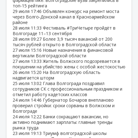
фармацевтике: волгоградские вузы закрепились в
топ‑15 рейтинга
29 июля
17:46
Объявлен конкурс на ремонт моста
через Волго‑Донской канал в Красноармейском
районе
28 июля
11:33
Фестиваль #ТриЧетыре пройдёт в
Волгограде 11–13 сентября
28 июля
09:27
Более 3,9 тысяч вакансий от 200
тысяч рублей открыто в Волгоградской области
27 июля
15:16
Новые назначения в финансовой
вертикали Волгоградской области
27 июля
13:33
Житель Волжского подозревается в
покушении на убийство жены с особой жестокостью
26 июля
15:20
На Волгоградскую область
надвигается шторм
25 июля
13:02
Глава Волгограда поздравил
сотрудников СК с профессиональным праздником и
отметил работу кадетских классов
24 июля
14:46
Губернатор Бочаров внепланово
проверил стройки: сроки сорваны в Волжском и
Волгограде
24 июля
12:22
Банки сокращают вакансии, но
активно поднимают зарплаты: главные тренды
рынка труда
23 июля
19:13
Триумф волгоградской школы