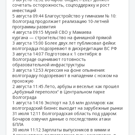
сочетать осторожность, соцподдержку и рост
инвестиций
5 августа
09:44
Благоустройство у гимназии № 10:
Волгоград продолжает реализацию 10‑летней
программы развития
4 августа
09:15
Музей СВО у Мамаева
кургана — строительство на финишной прямой
3 августа
15:00
Более двух лет публиковал фейки:
волгоградца подозревают в дискредитации ВС РФ
3 августа
14:07
Подготовка к 1 сентября: в
Волгограде оценивают готовность
образовательной инфраструктуры
3 августа
12:53
Агрессия на фоне опьянения:
волгоградку подозревают в нападении с ножом на
прохожую
2 августа
11:45
Лето, арбузы и веселье: как прошёл
„Арбузный переполох“ в Центральном парке
Волгограда
1 августа
14:16
Экспорт на 3,6 млн долларов: как
волгоградский бизнес выходит на зарубежные рынки
31 июля
12:11
Волгоградская область под ударом:
Бочаров озвучил данные о последствиях атаки
БПЛА
30 июля
11:12
Зарплаты выпускников в химии и