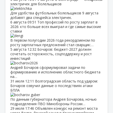
электричек для болельщиков
Для удобства футбольных болельщиков 9 августа
добавят два спецрейса электричек.
6 августа
09:51
Топ профессий по росту зарплат в
2026: кто больше всех выиграл и где самые высокие
ставки
В первом полугодии 2026 года рекордсменом по
росту зарплатных предложений стал сварщик:…
5 августа
12:32
Бочаров: бюджет‑2027 должен
сочетать осторожность, соцподдержку и рост
инвестиций
Андрей Бочаров сформулировал задачи по
формированию и исполнению областного бюджета
на…
31 июля
12:11
Волгоградская область под ударом:
Бочаров озвучил данные о последствиях атаки
БПЛА
По данным губернатора Андрея Бочарова, ночью
подразделения ПВО Минобороны России…
29 июля
17:46
Объявлен конкурс на ремонт моста
через Волго‑Донской канал в Красноармейском