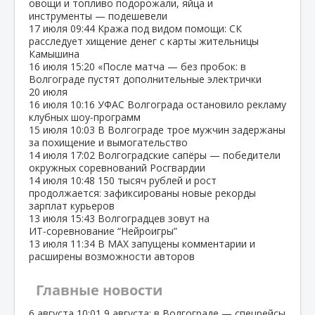
овощи и топливо подорожали, яйца и
инструменты — подешевели
17 июля
09:44
Кража под видом помощи: СК
расследует хищение денег с карты жительницы
Камышина
16 июля
15:20
«После матча — без пробок: в
Волгограде пустят дополнительные электрички
20 июля
16 июля
10:16
УФАС Волгограда остановило рекламу
клубных шоу‑программ
15 июля
10:03
В Волгограде трое мужчин задержаны
за похищение и вымогательство
14 июля
17:02
Волгоградские сапёры — победители
окружных соревнований Росгвардии
14 июля
10:48
150 тысяч рублей и рост
продолжается: зафиксированы новые рекорды
зарплат курьеров
13 июля
15:43
Волгоградцев зовут на
ИТ‑соревнование “Нейроигры”
13 июля
11:34
В МАХ запущены комментарии и
расширены возможности авторов
Главные новости
6 августа
10:01
9 августа: в Волгограде — спецрейсы