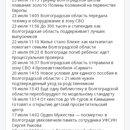
плавания: золото Полины Козякиной на первенстве
Европы
23 июля
14:05
Волгоградская область передала
технику и оборудование в зону СВО
23 июля
11:56
До 300 тысяч и стипендия: как
Волгоградская область поддерживает лучших
выпускников
22 июля
11:10
Жильё стало ближе: как маткапитал
помогает семьям Волгоградской области
21 июля
09:23
В Волгограде погиб ребёнок: идёт
процессуальная проверка
20 июля
16:37
Волгоградская область отправила в
зону СВО 4 бронеавтомобиля «Сармат»
20 июля
14:15
Новое условие для единого пособия в
Волгоградской области: с 21 июля нужен
подтверждённый уход за родственником
19 июля
13:43
Ещё одну библиотеку в Волгоградской
области переоборудуют по модельному стандарту
18 июля
13:14
От квестов до VR‑туров: в Камышине
готовят к открытию детский просветительский
центр
17 июля
14:02
Орден Мужества — посмертно: в
Волгограде увековечили память сотрудника УФСИН
Сергея Рыкова