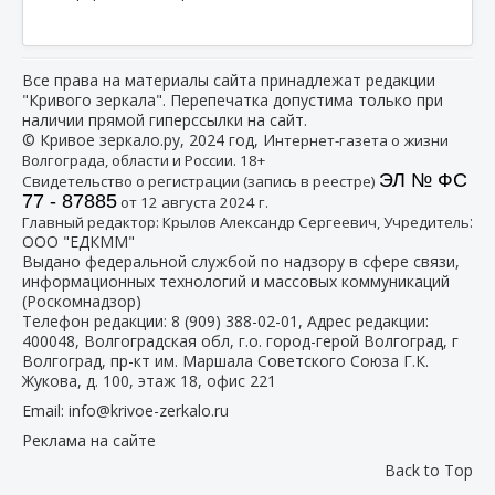
Все права на материалы сайта принадлежат редакции
"Кривого зеркала". Перепечатка допустима только при
наличии прямой гиперссылки на сайт.
© Кривое зеркало.ру, 2024 год, И
нтернет-газета о жизни
Волгограда, области и России. 18+
ЭЛ № ФС
Свидетельство о регистрации (запись в реестре)
77 - 87885
от 12 августа 2024 г.
:
Главный редактор: Крылов Александр Сергеевич, Учредитель
ООО "ЕДКММ"
Выдано федеральной службой по надзору в сфере связи,
информационных технологий и массовых коммуникаций
(Роскомнадзор)
Телефон редакции:
8 (909) 388-02-01
, Адрес редакции:
400048, Волгоградская обл, г.о. город-герой Волгоград, г
Волгоград, пр-кт им. Маршала Советского Союза Г.К.
Жукова, д. 100, этаж 18, офис 221
Email:
info@krivoe-zerkalo.ru
Реклама на сайте
Back to Top