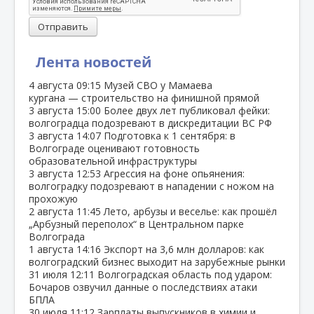
Отправить
Лента новостей
4 августа
09:15
Музей СВО у Мамаева
кургана — строительство на финишной прямой
3 августа
15:00
Более двух лет публиковал фейки:
волгоградца подозревают в дискредитации ВС РФ
3 августа
14:07
Подготовка к 1 сентября: в
Волгограде оценивают готовность
образовательной инфраструктуры
3 августа
12:53
Агрессия на фоне опьянения:
волгоградку подозревают в нападении с ножом на
прохожую
2 августа
11:45
Лето, арбузы и веселье: как прошёл
„Арбузный переполох“ в Центральном парке
Волгограда
1 августа
14:16
Экспорт на 3,6 млн долларов: как
волгоградский бизнес выходит на зарубежные рынки
31 июля
12:11
Волгоградская область под ударом:
Бочаров озвучил данные о последствиях атаки
БПЛА
30 июля
11:12
Зарплаты выпускников в химии и