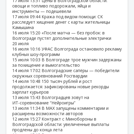
17 июля
13:51
Цены в Волгоградской области:
овощи и топливо подорожали, яйца и
инструменты — подешевели
17 июля
09:44
Кража под видом помощи: СК
расследует хищение денег с карты жительницы
Камышина
16 июля
15:20
«После матча — без пробок: в
Волгограде пустят дополнительные электрички
20 июля
16 июля
10:16
УФАС Волгограда остановило рекламу
клубных шоу‑программ
15 июля
10:03
В Волгограде трое мужчин задержаны
за похищение и вымогательство
14 июля
17:02
Волгоградские сапёры — победители
окружных соревнований Росгвардии
14 июля
10:48
150 тысяч рублей и рост
продолжается: зафиксированы новые рекорды
зарплат курьеров
13 июля
15:43
Волгоградцев зовут на
ИТ‑соревнование “Нейроигры”
13 июля
11:34
В МАХ запущены комментарии и
расширены возможности авторов
12 июля
15:27
Контракт с Минобороны в
Волгоградской области: увеличенные выплаты
продлены до конца лета