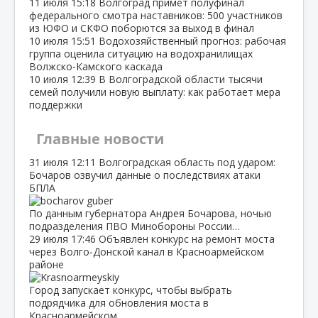
11 июля
15:18
Волгоград примет полуфинал
федерального смотра наставников: 500 участников
из ЮФО и СКФО поборются за выход в финал
10 июля
15:51
Водохозяйственный прогноз: рабочая
группа оценила ситуацию на водохранилищах
Волжско‑Камского каскада
10 июля
12:39
В Волгоградской области тысячи
семей получили новую выплату: как работает мера
поддержки
Главные новости
31 июля
12:11
Волгоградская область под ударом:
Бочаров озвучил данные о последствиях атаки
БПЛА
По данным губернатора Андрея Бочарова, ночью
подразделения ПВО Минобороны России…
29 июля
17:46
Объявлен конкурс на ремонт моста
через Волго‑Донской канал в Красноармейском
районе
Город запускает конкурс, чтобы выбрать
подрядчика для обновления моста в
Красноармейском…