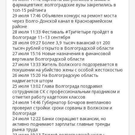
фармацевтике: волгоградские вузы закрепились в
топ‑15 рейтинга
29 июля
17:46
Объявлен конкурс на ремонт моста
через Волго‑Донской канал в Красноармейском
районе
28 июля
11:33
Фестиваль #ТриЧетыре пройдёт в
Волгограде 11–13 сентября
28 июля
09:27
Более 3,9 тысяч вакансий от 200
тысяч рублей открыто в Волгоградской области
27 июля
15:16
Новые назначения в финансовой
вертикали Волгоградской области
27 июля
13:33
Житель Волжского подозревается в
покушении на убийство жены с особой жестокостью
26 июля
15:20
На Волгоградскую область
надвигается шторм
25 июля
13:02
Глава Волгограда поздравил
сотрудников СК с профессиональным праздником и
отметил работу кадетских классов
24 июля
14:46
Губернатор Бочаров внепланово
проверил стройки: сроки сорваны в Волжском и
Волгограде
24 июля
12:22
Банки сокращают вакансии, но
активно поднимают зарплаты: главные тренды
рынка труда
23 июля
19:13
Триумф волгоградской школы