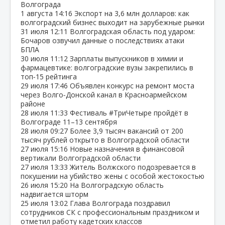
Волгограда
1 августа
14:16
Экспорт на 3,6 млн долларов: как
волгоградский бизнес выходит на зарубежные рынки
31 июля
12:11
Волгоградская область под ударом:
Бочаров озвучил данные о последствиях атаки
БПЛА
30 июля
11:12
Зарплаты выпускников в химии и
фармацевтике: волгоградские вузы закрепились в
топ‑15 рейтинга
29 июля
17:46
Объявлен конкурс на ремонт моста
через Волго‑Донской канал в Красноармейском
районе
28 июля
11:33
Фестиваль #ТриЧетыре пройдёт в
Волгограде 11–13 сентября
28 июля
09:27
Более 3,9 тысяч вакансий от 200
тысяч рублей открыто в Волгоградской области
27 июля
15:16
Новые назначения в финансовой
вертикали Волгоградской области
27 июля
13:33
Житель Волжского подозревается в
покушении на убийство жены с особой жестокостью
26 июля
15:20
На Волгоградскую область
надвигается шторм
25 июля
13:02
Глава Волгограда поздравил
сотрудников СК с профессиональным праздником и
отметил работу кадетских классов