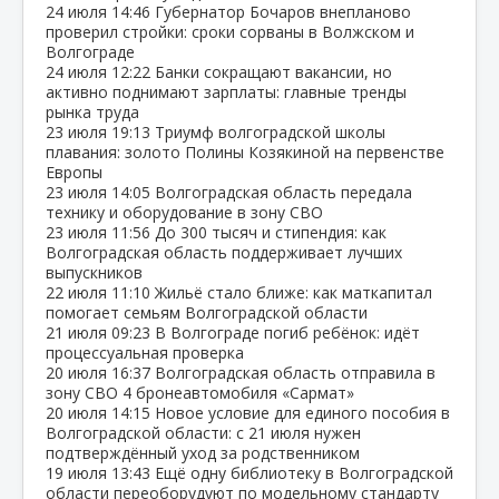
24 июля
14:46
Губернатор Бочаров внепланово
проверил стройки: сроки сорваны в Волжском и
Волгограде
24 июля
12:22
Банки сокращают вакансии, но
активно поднимают зарплаты: главные тренды
рынка труда
23 июля
19:13
Триумф волгоградской школы
плавания: золото Полины Козякиной на первенстве
Европы
23 июля
14:05
Волгоградская область передала
технику и оборудование в зону СВО
23 июля
11:56
До 300 тысяч и стипендия: как
Волгоградская область поддерживает лучших
выпускников
22 июля
11:10
Жильё стало ближе: как маткапитал
помогает семьям Волгоградской области
21 июля
09:23
В Волгограде погиб ребёнок: идёт
процессуальная проверка
20 июля
16:37
Волгоградская область отправила в
зону СВО 4 бронеавтомобиля «Сармат»
20 июля
14:15
Новое условие для единого пособия в
Волгоградской области: с 21 июля нужен
подтверждённый уход за родственником
19 июля
13:43
Ещё одну библиотеку в Волгоградской
области переоборудуют по модельному стандарту