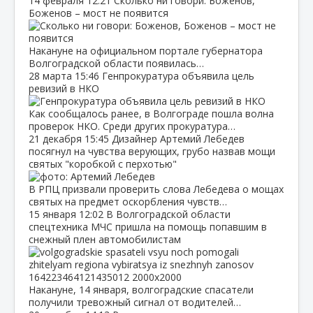
14 февраля
12:21
Сколько ни говори: Боженов,
Боженов – мост не появится
Накануне на официальном портале губернатора
Волгоградской области появилась…
28 марта
15:46
Генпрокуратура объявила цель
ревизий в НКО
Как сообщалось ранее, в Волгограде пошла волна
проверок НКО. Среди других прокуратура…
21 декабря
15:45
Дизайнер Артемий Лебедев
посягнул на чувства верующих, грубо назвав мощи
святых "коробкой с перхотью"
В РПЦ призвали проверить слова Лебедева о мощах
святых на предмет оскорбления чувств…
15 января
12:02
В Волгоградской области
спецтехника МЧС пришла на помощь попавшим в
снежный плен автомобилистам
Накануне, 14 января, волгоградские спасатели
получили тревожный сигнал от водителей…