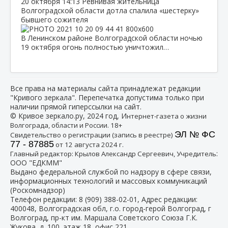
20 октября
14:13
Ревнивая жительница
Волгоградской области дотла спалила «шестерку»
бывшего сожителя
В Ленинском районе Волгоградской области ночью
19 октября огонь полностью уничтожил…
Все права на материалы сайта принадлежат редакции
"Кривого зеркала". Перепечатка допустима только при
наличии прямой гиперссылки на сайт.
© Кривое зеркало.ру, 2024 год, И
нтернет-газета о жизни
Волгограда, области и России. 18+
ЭЛ № ФС
Свидетельство о регистрации (запись в реестре)
77 - 87885
от 12 августа 2024 г.
:
Главный редактор: Крылов Александр Сергеевич, Учредитель
ООО "ЕДКММ"
Выдано федеральной службой по надзору в сфере связи,
информационных технологий и массовых коммуникаций
(Роскомнадзор)
Телефон редакции:
8 (909) 388-02-01
, Адрес редакции:
400048, Волгоградская обл, г.о. город-герой Волгоград, г
Волгоград, пр-кт им. Маршала Советского Союза Г.К.
Жукова, д. 100, этаж 18, офис 221