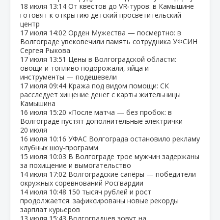
18 июля
13:14
От квестов до VR‑туров: в Камышине
готовят к открытию детский просветительский
центр
17 июля
14:02
Орден Мужества — посмертно: в
Волгограде увековечили память сотрудника УФСИН
Сергея Рыкова
17 июля
13:51
Цены в Волгоградской области:
овощи и топливо подорожали, яйца и
инструменты — подешевели
17 июля
09:44
Кража под видом помощи: СК
расследует хищение денег с карты жительницы
Камышина
16 июля
15:20
«После матча — без пробок: в
Волгограде пустят дополнительные электрички
20 июля
16 июля
10:16
УФАС Волгограда остановило рекламу
клубных шоу‑программ
15 июля
10:03
В Волгограде трое мужчин задержаны
за похищение и вымогательство
14 июля
17:02
Волгоградские сапёры — победители
окружных соревнований Росгвардии
14 июля
10:48
150 тысяч рублей и рост
продолжается: зафиксированы новые рекорды
зарплат курьеров
13 июля
15:43
Волгоградцев зовут на