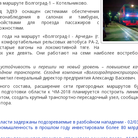
а маршруте Волгоград-1 – Котельниково.
зд ЭД9Э оснащен системами обеспечения
деонаблюдения в салонах и тамбурах,
тройствами для проезда пассажиров с
ожностями.
года на маршрут «Волгоград-I - Арчеда» (г.
 комфортабельных рельсовых автобуса РА-2,
старые вагоны на локомотивной тяге. На
их уже девять. Они работают на семи наиболее востребо
устойчивость и перешли на новый уровень – повышение ка
родном транспорте. Сегодня компания «Волгоградтранспригоро
тметил генеральный директор предприятия Александр Васкевич.
ного состава, расширение сети пригородных маршрутов б
х подготовки области к ЧМ-2018 планируется построить лин
том, создать крупный транспортно-пересадочный узел, сообщае
атора.
бласти задержаны подозреваемые в разбойном нападении -
02/0
ромышленность в прошлом году инвестировали более 80 млр