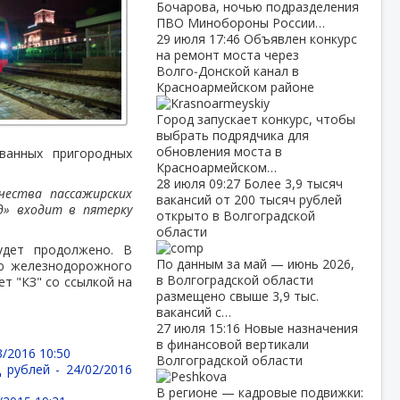
Бочарова, ночью подразделения
ПВО Минобороны России…
29 июля
17:46
Объявлен конкурс
на ремонт моста через
Волго‑Донской канал в
Красноармейском районе
Город запускает конкурс, чтобы
выбрать подрядчика для
обновления моста в
ванных пригородных
Красноармейском…
28 июля
09:27
Более 3,9 тысяч
чества пассажирских
вакансий от 200 тысяч рублей
д» входит в пятерку
открыто в Волгоградской
области
удет продолжено. В
По данным за май — июнь 2026,
ию железнодорожного
в Волгоградской области
т "КЗ" со ссылкой на
размещено свыше 3,9 тыс.
вакансий с…
27 июля
15:16
Новые назначения
в финансовой вертикали
3/2016 10:50
Волгоградской области
д рублей -
24/02/2016
В регионе — кадровые подвижки: