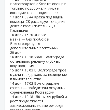
Волгоградской области: овощи и
топливо подорожали, яйца и
инструменты — подешевели
17 июля
09:44
Кража под видом
помощи: СК расследует хищение
денег с карты жительницы
Камышина
16 июля
15:20
«После
матча — без пробок: в
Волгограде пустят
дополнительные электрички
20 июля
16 июля
10:16
УФАС Волгограда
остановило рекламу клубных
шоу‑программ
15 июля
10:03
В Волгограде трое
мужчин задержаны за похищение
и вымогательство
14 июля
17:02
Волгоградские
сапёры — победители окружных
соревнований Росгвардии
14 июля
10:48
150 тысяч рублей и
рост продолжается:
зафиксированы новые рекорды
зарплат курьеров