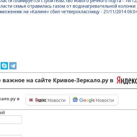
ласти планируется строительство нового речного порта -
16/12
ласти семья отравилась газом от водонагревательной колонки
аможенник на «Калине» сбил четвероклассницу -
21/11/2014 06:0
 важное на сайте Кривое-Зеркало.ру в
ало.ру в
ий