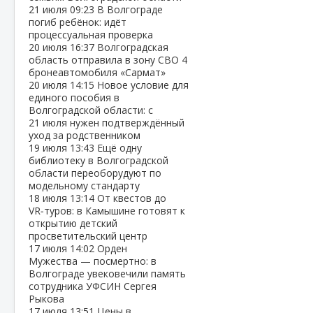
21 июля
09:23
В Волгограде
погиб ребёнок: идёт
процессуальная проверка
20 июля
16:37
Волгоградская
область отправила в зону СВО 4
бронеавтомобиля «Сармат»
20 июля
14:15
Новое условие для
единого пособия в
Волгоградской области: с
21 июля нужен подтверждённый
уход за родственником
19 июля
13:43
Ещё одну
библиотеку в Волгоградской
области переоборудуют по
модельному стандарту
18 июля
13:14
От квестов до
VR‑туров: в Камышине готовят к
открытию детский
просветительский центр
17 июля
14:02
Орден
Мужества — посмертно: в
Волгограде увековечили память
сотрудника УФСИН Сергея
Рыкова
17 июля
13:51
Цены в