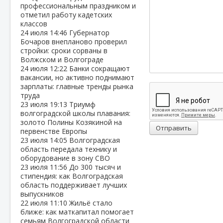
профессиональным праздником и
отметил работу кадетских
классов
24 июля
14:46
Губернатор
Бочаров внепланово проверил
стройки: сроки сорваны в
Волжском и Волгограде
24 июля
12:22
Банки сокращают
вакансии, но активно поднимают
зарплаты: главные тренды рынка
труда
23 июля
19:13
Триумф
волгоградской школы плавания:
золото Полины Козякиной на
Отправить
первенстве Европы
23 июля
14:05
Волгоградская
область передала технику и
оборудование в зону СВО
23 июля
11:56
До 300 тысяч и
стипендия: как Волгоградская
область поддерживает лучших
выпускников
22 июля
11:10
Жильё стало
ближе: как маткапитал помогает
семьям Волгоградской области