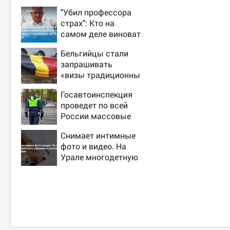
"Убил профессора
страх": Кто на
самом деле виноват
в смерти ученого
Бельгийцы стали
Зезина,
запрашивать
остановившего
«визы традиционных
мальчишек на поле
ценностей» в
с горохом
Госавтоинспекция
посольстве РФ
проведет по всей
России массовые
рейды с 10 августа
Снимает интимные
фото и видео. На
Урале многодетную
мать обвинили в
изготовлении
порнографии