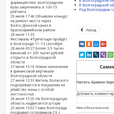
В Волгоградской об
фармацевтике: волгоградские
В Волгоградской об
вузы закрепились в топ‑15
Под Волгоградом т
рейтинга
29 июля
17:46
Объявлен конкурс
на ремонт моста через
Волго‑Донской канал в
Красноармейском районе
Назад
28 июля
11:33
Фестиваль #ТриЧетыре пройдёт
в Волгограде 11–13 сентября
28 июля
09:27
Более 3,9 тысяч
вакансий от 200 тысяч рублей
открыто в Волгоградской
области
Самое
27 июля
15:16
Новые назначения
в финансовой вертикали
Волгоградской области
27 июля
13:33
Житель Волжского
Читать Кривое-Зерк
подозревается в покушении на
убийство жены с особой
Добавить комментар
жестокостью
26 июля
15:20
На Волгоградскую
область надвигается шторм
25 июля
13:02
Глава Волгограда
Имя (обязательное)
поздравил сотрудников СК с