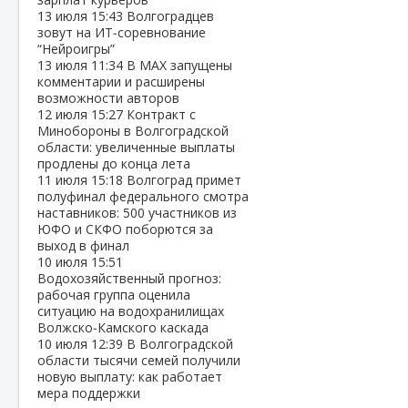
13 июля
15:43
Волгоградцев
зовут на ИТ‑соревнование
“Нейроигры”
13 июля
11:34
В МАХ запущены
комментарии и расширены
возможности авторов
12 июля
15:27
Контракт с
Минобороны в Волгоградской
области: увеличенные выплаты
продлены до конца лета
11 июля
15:18
Волгоград примет
полуфинал федерального смотра
наставников: 500 участников из
ЮФО и СКФО поборются за
выход в финал
10 июля
15:51
Водохозяйственный прогноз:
рабочая группа оценила
ситуацию на водохранилищах
Волжско‑Камского каскада
10 июля
12:39
В Волгоградской
области тысячи семей получили
новую выплату: как работает
мера поддержки