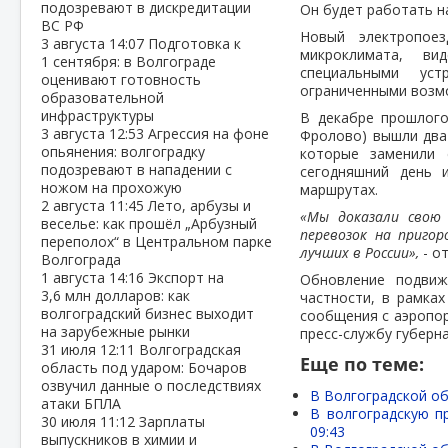
подозревают в дискредитации
Он будет работать н
ВС РФ
Новый электропое
3 августа
14:07
Подготовка к
микроклимата, ви
1 сентября: в Волгограде
специальными ус
оценивают готовность
ограниченными возм
образовательной
инфраструктуры
В декабре прошлого 
3 августа
12:53
Агрессия на фоне
Фролово) вышли два
опьянения: волгоградку
которые заменили 
подозревают в нападении с
сегодняшний день 
ножом на прохожую
маршрутах.
2 августа
11:45
Лето, арбузы и
«Мы доказали свою 
веселье: как прошёл „Арбузный
перевозок на приго
переполох“ в Центральном парке
лучших в России»,
- о
Волгограда
1 августа
14:16
Экспорт на
Обновление подвиж
3,6 млн долларов: как
частности, в рамка
волгоградский бизнес выходит
сообщения с аэропор
на зарубежные рынки
пресс-службу губерн
31 июля
12:11
Волгоградская
Еще по теме:
область под ударом: Бочаров
озвучил данные о последствиях
В Волгоградской о
атаки БПЛА
В волгоградскую п
30 июля
11:12
Зарплаты
09:43
выпускников в химии и