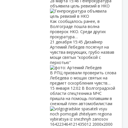
28 марта
15:46
Генпрокуратура
объявила цель ревизий в НКО
Как сообщалось ранее, в
Волгограде пошла волна
проверок НКО. Среди других
прокуратура…
21 декабря
15:45
Дизайнер
Артемий Лебедев посягнул на
чувства верующих, грубо назвав
мощи святых "коробкой с
перхотью"
В РПЦ призвали проверить слова
Лебедева о мощах святых на
предмет оскорбления чувств…
15 января
12:02
В Волгоградской
области спецтехника МЧС
пришла на помощь попавшим в
снежный плен автомобилистам