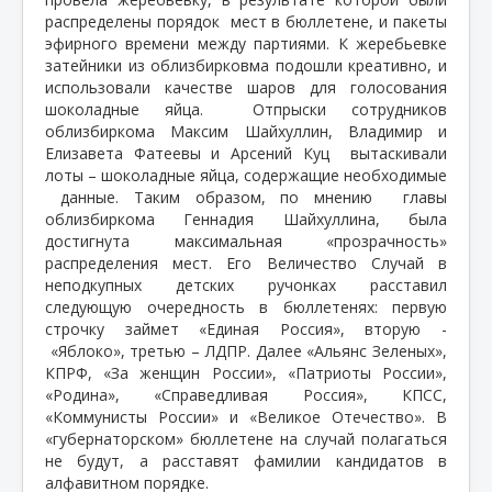
распределены порядок
мест в бюллетене, и пакеты
эфирного времени между партиями. К жеребьевке
затейники из облизбирковма подошли креативно, и
использовали качестве шаров для голосования
шоколадные яйца.
Отпрыски сотрудников
облизбиркома Максим Шайхуллин, Владимир и
Елизавета Фатеевы и Арсений Куц вытаскивали
лоты – шоколадные яйца, содержащие необходимые
данные. Таким образом, по мнению главы
облизбиркома Геннадия Шайхуллина, была
достигнута максимальная «прозрачность»
распределения мест. Его Величество Случай в
неподкупных детских ручонках расставил
следующую очередность в бюллетенях: первую
строчку займет «Единая Россия», вторую -
«Яблоко», третью – ЛДПР. Далее «Альянс Зеленых»,
КПРФ, «За женщин России», «Патриоты России»,
«Родина», «Справедливая Россия», КПСС,
«Коммунисты России» и «Великое Отечество». В
«губернаторском» бюллетене на случай полагаться
не будут, а расставят фамилии кандидатов в
алфавитном порядке.