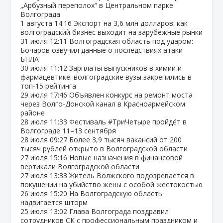
„Арбузный переполох“ в Центральном парке
Волгограда
1 августа
14:16
Экспорт на 3,6 млн долларов: как
волгоградский бизнес выходит на зарубежные рынки
31 июля
12:11
Волгоградская область под ударом:
Бочаров озвучил данные о последствиях атаки
БПЛА
30 июля
11:12
Зарплаты выпускников в химии и
фармацевтике: волгоградские вузы закрепились в
топ‑15 рейтинга
29 июля
17:46
Объявлен конкурс на ремонт моста
через Волго‑Донской канал в Красноармейском
районе
28 июля
11:33
Фестиваль #ТриЧетыре пройдёт в
Волгограде 11–13 сентября
28 июля
09:27
Более 3,9 тысяч вакансий от 200
тысяч рублей открыто в Волгоградской области
27 июля
15:16
Новые назначения в финансовой
вертикали Волгоградской области
27 июля
13:33
Житель Волжского подозревается в
покушении на убийство жены с особой жестокостью
26 июля
15:20
На Волгоградскую область
надвигается шторм
25 июля
13:02
Глава Волгограда поздравил
сотрудников СК с профессиональным праздником и