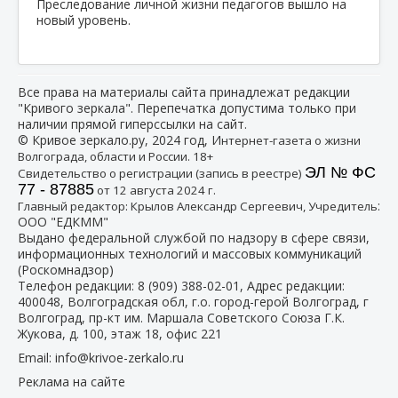
Преследование личной жизни педагогов вышло на
новый уровень.
Все права на материалы сайта принадлежат редакции
"Кривого зеркала". Перепечатка допустима только при
наличии прямой гиперссылки на сайт.
© Кривое зеркало.ру, 2024 год, И
нтернет-газета о жизни
Волгограда, области и России. 18+
ЭЛ № ФС
Свидетельство о регистрации (запись в реестре)
77 - 87885
от 12 августа 2024 г.
:
Главный редактор: Крылов Александр Сергеевич, Учредитель
ООО "ЕДКММ"
Выдано федеральной службой по надзору в сфере связи,
информационных технологий и массовых коммуникаций
(Роскомнадзор)
Телефон редакции:
8 (909) 388-02-01
, Адрес редакции:
400048, Волгоградская обл, г.о. город-герой Волгоград, г
Волгоград, пр-кт им. Маршала Советского Союза Г.К.
Жукова, д. 100, этаж 18, офис 221
Email:
info@krivoe-zerkalo.ru
Реклама на сайте