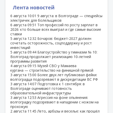
Лента новостей
6 августа
10:01
9 августа: в Волгограде — спецрейсы
электричек для болельщиков
6 августа
09:51
Топ профессий по росту зарплат в
2026: кто больше всех выиграл и где самые высокие
ставки
5 августа
12:32
Бочаров: бюджет‑2027 должен
сочетать осторожность, соцподдержку и рост
инвестиций
5 августа
09:44
Благоустройство у гимназии № 10:
Волгоград продолжает реализацию 10‑летней
программы развития
4 августа
09:15
Музей СВО у Мамаева
кургана — строительство на финишной прямой
3 августа
15:00
Более двух лет публиковал фейки:
волгоградца подозревают в дискредитации ВС РФ
3 августа
14:07
Подготовка к 1 сентября: в
Волгограде оценивают готовность
образовательной инфраструктуры
3 августа
12:53
Агрессия на фоне опьянения:
волгоградку подозревают в нападении с ножом на
прохожую
2 августа
11:45
Лето, арбузы и веселье: как прошёл