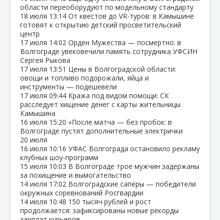
области переоборудуют по модельному стандарту
18 июля
13:14
От квестов до VR‑туров: в Камышине
готовят к открытию детский просветительский
центр
17 июля
14:02
Орден Мужества — посмертно: в
Волгограде увековечили память сотрудника УФСИН
Сергея Рыкова
17 июля
13:51
Цены в Волгоградской области:
овощи и топливо подорожали, яйца и
инструменты — подешевели
17 июля
09:44
Кража под видом помощи: СК
расследует хищение денег с карты жительницы
Камышина
16 июля
15:20
«После матча — без пробок: в
Волгограде пустят дополнительные электрички
20 июля
16 июля
10:16
УФАС Волгограда остановило рекламу
клубных шоу‑программ
15 июля
10:03
В Волгограде трое мужчин задержаны
за похищение и вымогательство
14 июля
17:02
Волгоградские сапёры — победители
окружных соревнований Росгвардии
14 июля
10:48
150 тысяч рублей и рост
продолжается: зафиксированы новые рекорды
зарплат курьеров