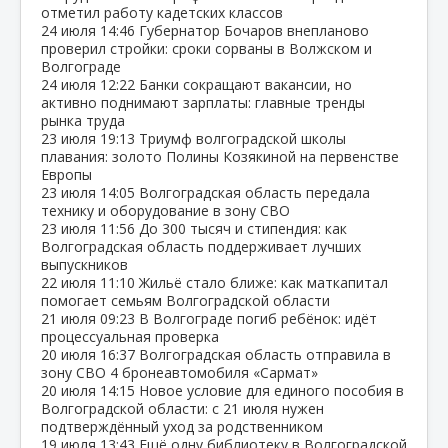
отметил работу кадетских классов
24 июля
14:46
Губернатор Бочаров внепланово
проверил стройки: сроки сорваны в Волжском и
Волгограде
24 июля
12:22
Банки сокращают вакансии, но
активно поднимают зарплаты: главные тренды
рынка труда
23 июля
19:13
Триумф волгоградской школы
плавания: золото Полины Козякиной на первенстве
Европы
23 июля
14:05
Волгоградская область передала
технику и оборудование в зону СВО
23 июля
11:56
До 300 тысяч и стипендия: как
Волгоградская область поддерживает лучших
выпускников
22 июля
11:10
Жильё стало ближе: как маткапитал
помогает семьям Волгоградской области
21 июля
09:23
В Волгограде погиб ребёнок: идёт
процессуальная проверка
20 июля
16:37
Волгоградская область отправила в
зону СВО 4 бронеавтомобиля «Сармат»
20 июля
14:15
Новое условие для единого пособия в
Волгоградской области: с 21 июля нужен
подтверждённый уход за родственником
19 июля
13:43
Ещё одну библиотеку в Волгоградской