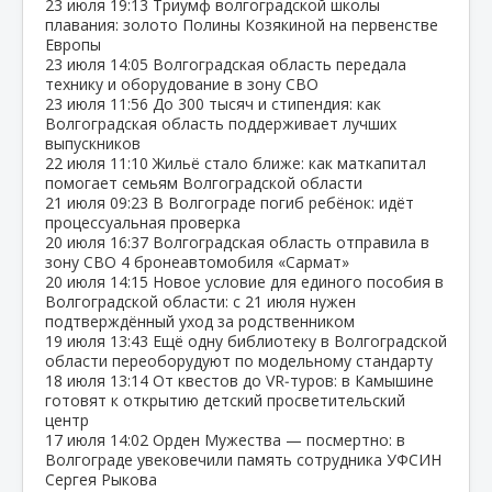
23 июля
19:13
Триумф волгоградской школы
плавания: золото Полины Козякиной на первенстве
Европы
23 июля
14:05
Волгоградская область передала
технику и оборудование в зону СВО
23 июля
11:56
До 300 тысяч и стипендия: как
Волгоградская область поддерживает лучших
выпускников
22 июля
11:10
Жильё стало ближе: как маткапитал
помогает семьям Волгоградской области
21 июля
09:23
В Волгограде погиб ребёнок: идёт
процессуальная проверка
20 июля
16:37
Волгоградская область отправила в
зону СВО 4 бронеавтомобиля «Сармат»
20 июля
14:15
Новое условие для единого пособия в
Волгоградской области: с 21 июля нужен
подтверждённый уход за родственником
19 июля
13:43
Ещё одну библиотеку в Волгоградской
области переоборудуют по модельному стандарту
18 июля
13:14
От квестов до VR‑туров: в Камышине
готовят к открытию детский просветительский
центр
17 июля
14:02
Орден Мужества — посмертно: в
Волгограде увековечили память сотрудника УФСИН
Сергея Рыкова