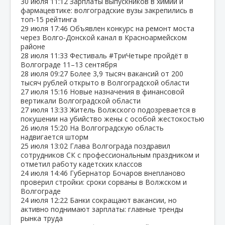
30 июля
11:12
Зарплаты выпускников в химии и
фармацевтике: волгоградские вузы закрепились в
топ‑15 рейтинга
29 июля
17:46
Объявлен конкурс на ремонт моста
через Волго‑Донской канал в Красноармейском
районе
28 июля
11:33
Фестиваль #ТриЧетыре пройдёт в
Волгограде 11–13 сентября
28 июля
09:27
Более 3,9 тысяч вакансий от 200
тысяч рублей открыто в Волгоградской области
27 июля
15:16
Новые назначения в финансовой
вертикали Волгоградской области
27 июля
13:33
Житель Волжского подозревается в
покушении на убийство жены с особой жестокостью
26 июля
15:20
На Волгоградскую область
надвигается шторм
25 июля
13:02
Глава Волгограда поздравил
сотрудников СК с профессиональным праздником и
отметил работу кадетских классов
24 июля
14:46
Губернатор Бочаров внепланово
проверил стройки: сроки сорваны в Волжском и
Волгограде
24 июля
12:22
Банки сокращают вакансии, но
активно поднимают зарплаты: главные тренды
рынка труда