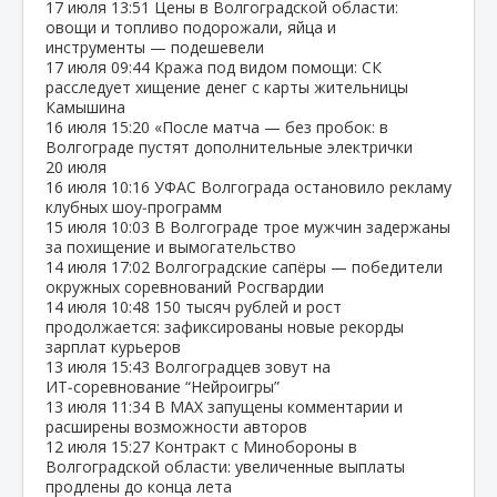
17 июля
13:51
Цены в Волгоградской области:
овощи и топливо подорожали, яйца и
инструменты — подешевели
17 июля
09:44
Кража под видом помощи: СК
расследует хищение денег с карты жительницы
Камышина
16 июля
15:20
«После матча — без пробок: в
Волгограде пустят дополнительные электрички
20 июля
16 июля
10:16
УФАС Волгограда остановило рекламу
клубных шоу‑программ
15 июля
10:03
В Волгограде трое мужчин задержаны
за похищение и вымогательство
14 июля
17:02
Волгоградские сапёры — победители
окружных соревнований Росгвардии
14 июля
10:48
150 тысяч рублей и рост
продолжается: зафиксированы новые рекорды
зарплат курьеров
13 июля
15:43
Волгоградцев зовут на
ИТ‑соревнование “Нейроигры”
13 июля
11:34
В МАХ запущены комментарии и
расширены возможности авторов
12 июля
15:27
Контракт с Минобороны в
Волгоградской области: увеличенные выплаты
продлены до конца лета