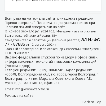
Все права на материалы сайта принадлежат редакции
"Кривого зеркала". Перепечатка допустима только при
наличии прямой гиперссылки на сайт.
© Кривое зеркало.ру, 2024 год, И
нтернет-газета о жизни
Волгограда, области и России. 18+
ЭЛ № ФС
Свидетельство о регистрации (запись в реестре)
77 - 87885
от 12 августа 2024 г.
:
Главный редактор: Крылов Александр Сергеевич, Учредитель
ООО "ЕДКММ"
Выдано федеральной службой по надзору в сфере связи,
информационных технологий и массовых коммуникаций
(Роскомнадзор)
Телефон редакции:
8 (909) 388-02-01
, Адрес редакции:
400048, Волгоградская обл, г.о. город-герой Волгоград, г
Волгоград, пр-кт им. Маршала Советского Союза Г.К.
Жукова, д. 100, этаж 18, офис 221
Email:
info@krivoe-zerkalo.ru
Реклама на сайте
Back to Top