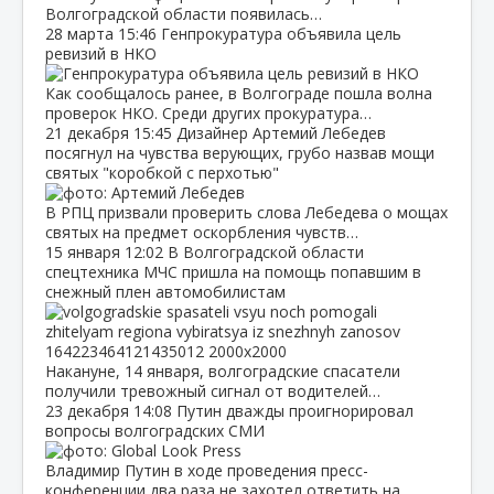
Волгоградской области появилась…
28 марта
15:46
Генпрокуратура объявила цель
ревизий в НКО
Как сообщалось ранее, в Волгограде пошла волна
проверок НКО. Среди других прокуратура…
21 декабря
15:45
Дизайнер Артемий Лебедев
посягнул на чувства верующих, грубо назвав мощи
святых "коробкой с перхотью"
В РПЦ призвали проверить слова Лебедева о мощах
святых на предмет оскорбления чувств…
15 января
12:02
В Волгоградской области
спецтехника МЧС пришла на помощь попавшим в
снежный плен автомобилистам
Накануне, 14 января, волгоградские спасатели
получили тревожный сигнал от водителей…
23 декабря
14:08
Путин дважды проигнорировал
вопросы волгоградских СМИ
Владимир Путин в ходе проведения пресс-
конференции два раза не захотел ответить на…