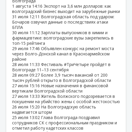
Волгограда
1 августа
14:16
Экспорт на 3,6 млн долларов: как
волгоградский бизнес выходит на зарубежные рынки
31 июля
12:11
Волгоградская область под ударом:
Бочаров озвучил данные о последствиях атаки
БПЛА
30 июля
11:12
Зарплаты выпускников в химии и
фармацевтике: волгоградские вузы закрепились в
топ‑15 рейтинга
29 июля
17:46
Объявлен конкурс на ремонт моста
через Волго‑Донской канал в Красноармейском
районе
28 июля
11:33
Фестиваль #ТриЧетыре пройдёт в
Волгограде 11–13 сентября
28 июля
09:27
Более 3,9 тысяч вакансий от 200
тысяч рублей открыто в Волгоградской области
27 июля
15:16
Новые назначения в финансовой
вертикали Волгоградской области
27 июля
13:33
Житель Волжского подозревается в
покушении на убийство жены с особой жестокостью
26 июля
15:20
На Волгоградскую область
надвигается шторм
25 июля
13:02
Глава Волгограда поздравил
сотрудников СК с профессиональным праздником и
отметил работу кадетских классов