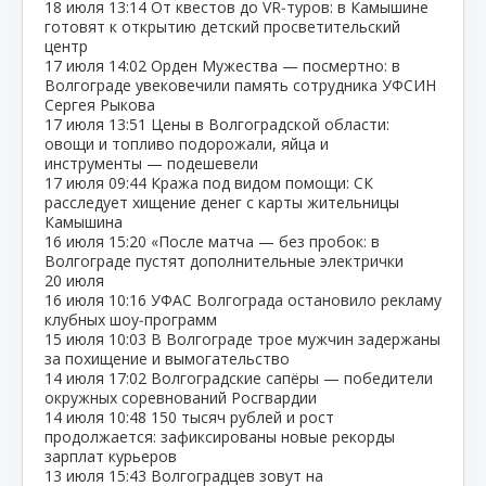
18 июля
13:14
От квестов до VR‑туров: в Камышине
готовят к открытию детский просветительский
центр
17 июля
14:02
Орден Мужества — посмертно: в
Волгограде увековечили память сотрудника УФСИН
Сергея Рыкова
17 июля
13:51
Цены в Волгоградской области:
овощи и топливо подорожали, яйца и
инструменты — подешевели
17 июля
09:44
Кража под видом помощи: СК
расследует хищение денег с карты жительницы
Камышина
16 июля
15:20
«После матча — без пробок: в
Волгограде пустят дополнительные электрички
20 июля
16 июля
10:16
УФАС Волгограда остановило рекламу
клубных шоу‑программ
15 июля
10:03
В Волгограде трое мужчин задержаны
за похищение и вымогательство
14 июля
17:02
Волгоградские сапёры — победители
окружных соревнований Росгвардии
14 июля
10:48
150 тысяч рублей и рост
продолжается: зафиксированы новые рекорды
зарплат курьеров
13 июля
15:43
Волгоградцев зовут на