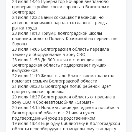
24 июля
14:46
Губернатор Бочаров внепланово
проверил стройки: сроки сорваны в Волжском и
Волгограде
24 июля
12:22
Банки сокращают вакансии, но
активно поднимают зарплаты: главные тренды
рынка труда
23 июля
19:13
Триумф волгоградской школы
плавания: золото Полины Козякиной на первенстве
Европы
23 июля
14:05
Волгоградская область передала
технику и оборудование в зону СВО
23 июля
11:56
До 300 тысяч и стипендия: как
Волгоградская область поддерживает лучших
выпускников
22 июля
11:10
Жильё стало ближе: как маткапитал
помогает семьям Волгоградской области
21 июля
09:23
В Волгограде погиб ребёнок: идёт
процессуальная проверка
20 июля
16:37
Волгоградская область отправила в
зону СВО 4 бронеавтомобиля «Сармат»
20 июля
14:15
Новое условие для единого пособия в
Волгоградской области: с 21 июля нужен
подтверждённый уход за родственником
19 июля
13:43
Ещё одну библиотеку в Волгоградской
области переоборудуют по модельному стандарту