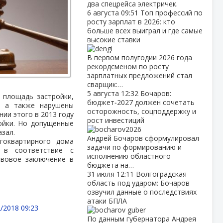
два спецрейса электричек.
6 августа
09:51
Топ профессий по
росту зарплат в 2026: кто
больше всех выиграл и где самые
высокие ставки
В первом полугодии 2026 года
рекордсменом по росту
зарплатных предложений стал
сварщик:…
5 августа
12:32
Бочаров:
 площадь застройки,
бюджет‑2027 должен сочетать
, а также нарушены
осторожность, соцподдержку и
ии этого в 2013 году
рост инвестиций
ойки. Но допущенные
зал.
Андрей Бочаров сформулировал
гоквартирного дома
задачи по формированию и
 в соответствие с
исполнению областного
авовое заключение в
бюджета на…
31 июля
12:11
Волгоградская
область под ударом: Бочаров
озвучил данные о последствиях
атаки БПЛА
/2018 09:23
По данным губернатора Андрея