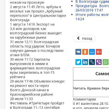
В Волгограде судим
ножом на прохожую
Прокуратура Волг
2 августа
11:45
Лето, арбузы и
26/03/2016 17:47
веселье: как прошёл „Арбузный
Итоги работы волг
переполох“ в Центральном парке
14:24
Волгограда
1 августа
14:16
Экспорт на
3,6 млн долларов: как
волгоградский бизнес выходит
на зарубежные рынки
Назад
31 июля
12:11
Волгоградская
область под ударом: Бочаров
озвучил данные о последствиях
атаки БПЛА
30 июля
11:12
Зарплаты
выпускников в химии и
фармацевтике: волгоградские
вузы закрепились в топ‑15
Самое
рейтинга
29 июля
17:46
Объявлен конкурс
на ремонт моста через
Читать Кривое-Зерк
Волго‑Донской канал в
Красноармейском районе
28 июля
11:33
Комментарии
Фестиваль #ТриЧетыре пройдёт
0
#1
валентина
28.10
в Волгограде 11–13 сентября
и что, неужели снесу