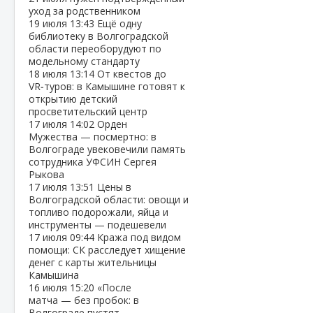
уход за родственником
19 июля
13:43
Ещё одну
библиотеку в Волгоградской
области переоборудуют по
модельному стандарту
18 июля
13:14
От квестов до
VR‑туров: в Камышине готовят к
открытию детский
просветительский центр
17 июля
14:02
Орден
Мужества — посмертно: в
Волгограде увековечили память
сотрудника УФСИН Сергея
Рыкова
17 июля
13:51
Цены в
Волгоградской области: овощи и
топливо подорожали, яйца и
инструменты — подешевели
17 июля
09:44
Кража под видом
помощи: СК расследует хищение
денег с карты жительницы
Камышина
16 июля
15:20
«После
матча — без пробок: в
Волгограде пустят