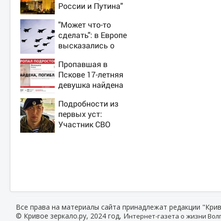
России и Путина"
резко приблизили
"Может что-то
крах режима
сделать": в Европе
Зеленского
высказались о
нападении России
Пропавшая в
Пскове 17-летняя
девушка найдена
мертвой
Подробности из
первых уст:
Участник СВО
рассказал, что
спасло его в
схватке с медведем
Все права на материалы сайта принадлежат редакции "Крив
© Кривое зеркало.ру, 2024 год, И
нтернет-газета о жизни Волг