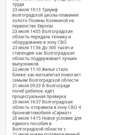
труда
23 июля
19:13
Триумф
волгоградской школы плавания:
золото Полины Козякиной на
первенстве Европы
23 июля
14:05
Волгоградская
область передала технику и
оборудование в зону СВО
23 июля
11:56
До 300 тысяч и
стипендия: как Волгоградская
область поддерживает лучших
выпускников
22 июля
11:10
Жильё стало
ближе: как маткапитал помогает
семьям Волгоградской области
21 июля
09:23
В Волгограде
погиб ребёнок: идёт
процессуальная проверка
20 июля
16:37
Волгоградская
область отправила в зону СВО 4
бронеавтомобиля «Сармат»
20 июля
14:15
Новое условие для
единого пособия в
Волгоградской области: с
21 июля нужен подтверждённый