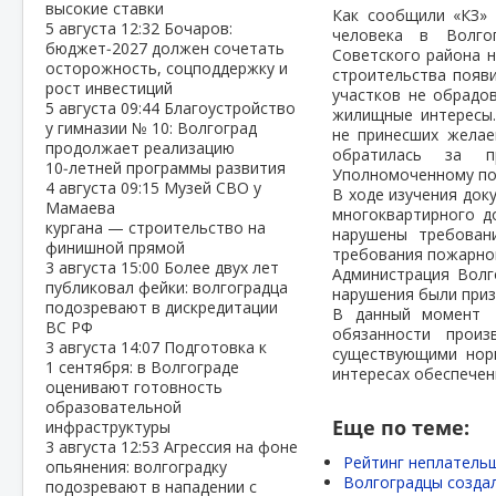
высокие ставки
Как сообщили «КЗ» 
5 августа
12:32
Бочаров:
человека в Волгог
бюджет‑2027 должен сочетать
Советского района н
осторожность, соцподдержку и
строительства появ
рост инвестиций
участков не обрадо
5 августа
09:44
Благоустройство
жилищные интересы.
у гимназии № 10: Волгоград
не принесших желае
продолжает реализацию
обратилась за п
10‑летней программы развития
Уполномоченному по
4 августа
09:15
Музей СВО у
В ходе изучения док
Мамаева
многоквартирного д
кургана — строительство на
нарушены требован
финишной прямой
требования пожарной
3 августа
15:00
Более двух лет
Администрация Волг
публиковал фейки: волгоградца
нарушения были приз
подозревают в дискредитации
В данный момент в
ВС РФ
обязанности прои
3 августа
14:07
Подготовка к
существующими норм
1 сентября: в Волгограде
интересах обеспечен
оценивают готовность
образовательной
Еще по теме:
инфраструктуры
3 августа
12:53
Агрессия на фоне
Рейтинг неплательщ
опьянения: волгоградку
Волгоградцы созда
подозревают в нападении с