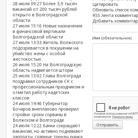
28 июля
09:27
Более 3,9 тысяч
Цитировать
вакансий от 200 тысяч рублей
Обновить список ко
открыто в Волгоградской
RSS лента комментар
области
Добавить комментар
27 июля
15:16
Новые назначения
в финансовой вертикали
Волгоградской области
Имя (обязательное)
27 июля
13:33
Житель Волжского
подозревается в покушении на
убийство жены с особой
жестокостью
26 июля
15:20
На Волгоградскую
область надвигается шторм
25 июля
13:02
Глава Волгограда
поздравил сотрудников СК с
профессиональным праздником и
отметил работу кадетских
классов
24 июля
14:46
Губернатор
Бочаров внепланово проверил
стройки: сроки сорваны в
Волжском и Волгограде
Отправить
24 июля
12:22
Банки сокращают
вакансии, но активно поднимают
зарплаты: главные тренды рынка