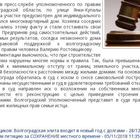
в пресс-службе уполномоченного по правам
радской области, по улице Янки-Купалы
а участке предусмотрен для индивидуального
ился многоквартирный дом. Хозяева соседних
вались этому факту и стали отстаивать свои
 Предприняв ряд самостоятельных действий,
мых результатов, соседка незаконного дома
равовой поддержкой к волгоградскому
 правам человека Валерию Ростовщикову.
ументации выяснилось, что при строительстве
ома нарушены многие нормы и правила. Так, была превышена
ий к минимальному отступу от границ земельного участка
 безопасности к расстоянию между жилыми домами. На основан
ограда обратилась в суд с иском о сносе самовольной постр
наны несущественными и суд в удовлетворении требований отка
 суд направлен иск о возложении на собственника мно
звести его реконструкцию с целью приведения строения
ами. Волгоградский Уполномоченный представит в суде пр
ия жилищных прав семьи истца.
иков: Волгоградская элита входит в новый год с долгами -
28/12
ли петицию за СОХРАНЕНИЕ местного времени -
05/11/2018 11:35