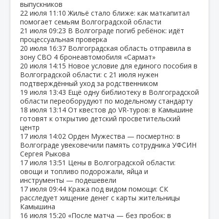
выпускников
22 июля
11:10
Жильё стало ближе: как маткапитал
помогает семьям Волгоградской области
21 июля
09:23
В Волгограде погиб ребёнок: идёт
процессуальная проверка
20 июля
16:37
Волгоградская область отправила в
зону СВО 4 бронеавтомобиля «Сармат»
20 июля
14:15
Новое условие для единого пособия в
Волгоградской области: с 21 июля нужен
подтверждённый уход за родственником
19 июля
13:43
Ещё одну библиотеку в Волгоградской
области переоборудуют по модельному стандарту
18 июля
13:14
От квестов до VR‑туров: в Камышине
готовят к открытию детский просветительский
центр
17 июля
14:02
Орден Мужества — посмертно: в
Волгограде увековечили память сотрудника УФСИН
Сергея Рыкова
17 июля
13:51
Цены в Волгоградской области:
овощи и топливо подорожали, яйца и
инструменты — подешевели
17 июля
09:44
Кража под видом помощи: СК
расследует хищение денег с карты жительницы
Камышина
16 июля
15:20
«После матча — без пробок: в