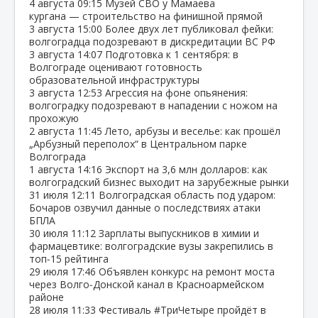
4 августа
09:15
Музей СВО у Мамаева
кургана — строительство на финишной прямой
3 августа
15:00
Более двух лет публиковал фейки:
волгоградца подозревают в дискредитации ВС РФ
3 августа
14:07
Подготовка к 1 сентября: в
Волгограде оценивают готовность
образовательной инфраструктуры
3 августа
12:53
Агрессия на фоне опьянения:
волгоградку подозревают в нападении с ножом на
прохожую
2 августа
11:45
Лето, арбузы и веселье: как прошёл
„Арбузный переполох“ в Центральном парке
Волгограда
1 августа
14:16
Экспорт на 3,6 млн долларов: как
волгоградский бизнес выходит на зарубежные рынки
31 июля
12:11
Волгоградская область под ударом:
Бочаров озвучил данные о последствиях атаки
БПЛА
30 июля
11:12
Зарплаты выпускников в химии и
фармацевтике: волгоградские вузы закрепились в
топ‑15 рейтинга
29 июля
17:46
Объявлен конкурс на ремонт моста
через Волго‑Донской канал в Красноармейском
районе
28 июля
11:33
Фестиваль #ТриЧетыре пройдёт в