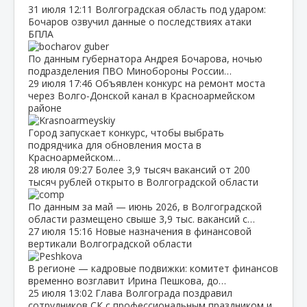
31 июля
12:11
Волгоградская область под ударом:
Бочаров озвучил данные о последствиях атаки
БПЛА
По данным губернатора Андрея Бочарова, ночью
подразделения ПВО Минобороны России…
29 июля
17:46
Объявлен конкурс на ремонт моста
через Волго‑Донской канал в Красноармейском
районе
Город запускает конкурс, чтобы выбрать
подрядчика для обновления моста в
Красноармейском…
28 июля
09:27
Более 3,9 тысяч вакансий от 200
тысяч рублей открыто в Волгоградской области
По данным за май — июнь 2026, в Волгоградской
области размещено свыше 3,9 тыс. вакансий с…
27 июля
15:16
Новые назначения в финансовой
вертикали Волгоградской области
В регионе — кадровые подвижки: комитет финансов
временно возглавит Ирина Пешкова, до…
25 июля
13:02
Глава Волгограда поздравил
сотрудников СК с профессиональным праздником и