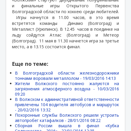
и финальные игры Открытого Первенства
Волгоградской области по хоккею среди любителей.
Игры начнутся в 11.00 часов, в это время
встретятся команды
Динамо (Волгоград) и
Металлист (Урюпинск). В 12.45
часов в поединке на
льду сойдутся Атлас (Волгоград) и Метеор
(Волгоград).
11 мая в 11.30 начнется игра за третье
место, а в 13.15 состоится финал.
Еще по теме:
В Волгоградской области железнодорожники
тоннами воровали металлолом -
19/03/2016 14:13
Жители Волжского постоянно жалуются на
загрязнения атмосферного воздуха -
10/03/2016
09:20
В Волжском к административной ответственности
привлечены 104 водителя автобусов и маршруток
-
20/02/2016 13:32
Похоронные службы Волжского решили устроить
автопробег катафалков -
28/01/2016 08:22
Сборная России вышла в финал «Кубка
Содружества – 2016» -
22/01/2016 12:35