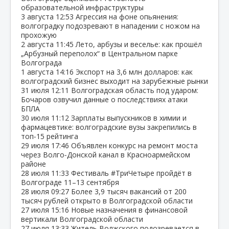
образовательной инфраструктуры
3 августа
12:53
Агрессия на фоне опьянения:
волгоградку подозревают в нападении с ножом на
прохожую
2 августа
11:45
Лето, арбузы и веселье: как прошёл
„Арбузный переполох“ в Центральном парке
Волгограда
1 августа
14:16
Экспорт на 3,6 млн долларов: как
волгоградский бизнес выходит на зарубежные рынки
31 июля
12:11
Волгоградская область под ударом:
Бочаров озвучил данные о последствиях атаки
БПЛА
30 июля
11:12
Зарплаты выпускников в химии и
фармацевтике: волгоградские вузы закрепились в
топ‑15 рейтинга
29 июля
17:46
Объявлен конкурс на ремонт моста
через Волго‑Донской канал в Красноармейском
районе
28 июля
11:33
Фестиваль #ТриЧетыре пройдёт в
Волгограде 11–13 сентября
28 июля
09:27
Более 3,9 тысяч вакансий от 200
тысяч рублей открыто в Волгоградской области
27 июля
15:16
Новые назначения в финансовой
вертикали Волгоградской области
27 июля
13:33
Житель Волжского подозревается в