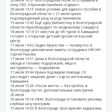
20 июля
16:37
Волгоградская область отправила в
зону СВО 4 бронеавтомобиля «Сармат»
20 июля
14:15
Новое условие для единого пособия в
Волгоградской области: с 21 июля нужен
подтверждённый уход за родственником
19 июля
13:43
Ещё одну библиотеку в Волгоградской
области переоборудуют по модельному стандарту
18 июля
13:14
От квестов до VR‑туров: в Камышине
готовят к открытию детский просветительский
центр
17 июля
14:02
Орден Мужества — посмертно: в
Волгограде увековечили память сотрудника УФСИН
Сергея Рыкова
17 июля
13:51
Цены в Волгоградской области:
овощи и топливо подорожали, яйца и
инструменты — подешевели
17 июля
09:44
Кража под видом помощи: СК
расследует хищение денег с карты жительницы
Камышина
16 июля
15:20
«После матча — без пробок: в
Волгограде пустят дополнительные электрички
20 июля
16 июля
10:16
УФАС Волгограда остановило рекламу
клубных шоу‑программ
15 июля
10:03
В Волгограде трое мужчин задержаны