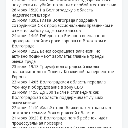
покушении на убийство жены с особой жестокостью
26 июля
15:20
На Волгоградскую область
надвигается шторм
25 июля
13:02
Глава Волгограда поздравил
сотрудников СК с профессиональным праздником и
отметил работу кадетских классов
24 июля
14:46
Губернатор Бочаров внепланово
проверил стройки: сроки сорваны в Волжском и
Волгограде
24 июля
12:22
Банки сокращают вакансии, но
активно поднимают зарплаты: главные тренды
рынка труда
23 июля
19:13
Триумф волгоградской школы
плавания: золото Полины Козякиной на первенстве
Европы
23 июля
14:05
Волгоградская область передала
технику и оборудование в зону СВО
23 июля
11:56
До 300 тысяч и стипендия: как
Волгоградская область поддерживает лучших
выпускников
22 июля
11:10
Жильё стало ближе: как маткапитал
помогает семьям Волгоградской области
21 июля
09:23
В Волгограде погиб ребёнок: идёт
процессуальная проверка