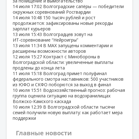
за похищение и вымогательство
14 июля
17:02
Волгоградские сапёры — победители
окружных соревнований Росгвардии
14 июля
10:48
150 тысяч рублей и рост
продолжается: зафиксированы новые рекорды
зарплат курьеров
13 июля
15:43
Волгоградцев зовут на
ИТ‑соревнование “Нейроигры”
13 июля
11:34
В МАХ запущены комментарии и
расширены возможности авторов
12 июля
15:27
Контракт с Минобороны в
Волгоградской области: увеличенные выплаты
продлены до конца лета
11 июля
15:18
Волгоград примет полуфинал
федерального смотра наставников: 500 участников
из ЮФО и СКФО поборются за выход в финал
10 июля
15:51
Водохозяйственный прогноз: рабочая
группа оценила ситуацию на водохранилищах
Волжско‑Камского каскада
10 июля
12:39
В Волгоградской области тысячи
семей получили новую выплату: как работает мера
поддержки
Главные новости