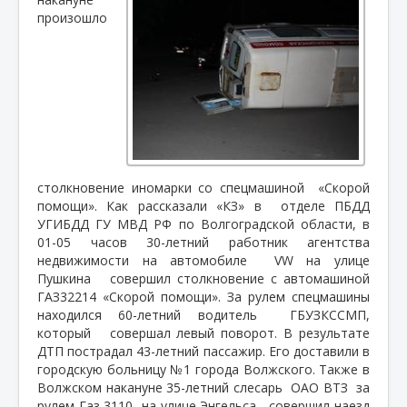
произошло
столкновение иномарки со спецмашиной
«Скорой
помощи». Как рассказали «КЗ» в
отделе ПБДД
УГИБДД ГУ МВД РФ по Волгоградской области, в
01-05 часов 30-летний работник агентства
недвижимости на автомобиле
VW на улице
Пушкина
совершил столкновение с автомашиной
ГАЗ32214 «Скорой помощи». За рулем спецмашины
находился 60-летний водитель
ГБУЗКССМП,
который
совершал левый поворот. В результате
ДТП пострадал 43-летний пассажир. Его доставили в
городскую больницу №1 города Волжского. Также в
Волжском накануне 35-летний слесарь
ОАО ВТЗ
за
рулем Газ 3110
на улице Энгельса
совершил наезд