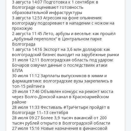
3 августа
14:07
Подготовка к 1 сентября: в
Волгограде оценивают готовность
образовательной инфраструктуры
3 августа
12:53
Агрессия на фоне опьянения:
волгоградку подозревают в нападении с ножом на
прохожую
2 августа
11:45
Лето, арбузы и веселье: как прошёл
„Арбузный переполох“ в Центральном парке
Волгограда
1 августа
14:16
Экспорт на 3,6 млн долларов: как
волгоградский бизнес выходит на зарубежные рынки
31 июля
12:11
Волгоградская область под ударом:
Бочаров озвучил данные о последствиях атаки
БПЛА
30 июля
11:12
Зарплаты выпускников в химии и
фармацевтике: волгоградские вузы закрепились в
топ‑15 рейтинга
29 июля
17:46
Объявлен конкурс на ремонт моста
через Волго‑Донской канал в Красноармейском
районе
28 июля
11:33
Фестиваль #ТриЧетыре пройдёт в
Волгограде 11–13 сентября
28 июля
09:27
Более 3,9 тысяч вакансий от 200
тысяч рублей открыто в Волгоградской области
27 июля
15:16
Новые назначения в финансовой