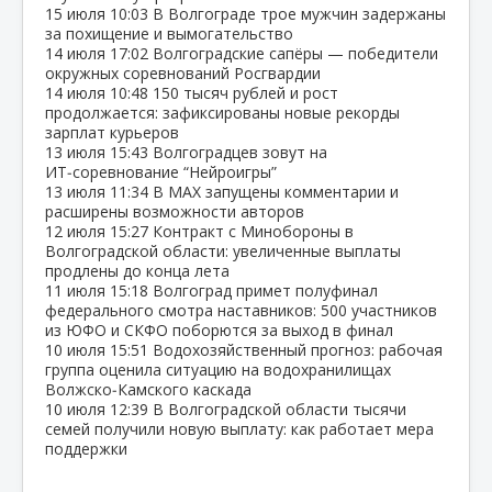
15 июля
10:03
В Волгограде трое мужчин задержаны
за похищение и вымогательство
14 июля
17:02
Волгоградские сапёры — победители
окружных соревнований Росгвардии
14 июля
10:48
150 тысяч рублей и рост
продолжается: зафиксированы новые рекорды
зарплат курьеров
13 июля
15:43
Волгоградцев зовут на
ИТ‑соревнование “Нейроигры”
13 июля
11:34
В МАХ запущены комментарии и
расширены возможности авторов
12 июля
15:27
Контракт с Минобороны в
Волгоградской области: увеличенные выплаты
продлены до конца лета
11 июля
15:18
Волгоград примет полуфинал
федерального смотра наставников: 500 участников
из ЮФО и СКФО поборются за выход в финал
10 июля
15:51
Водохозяйственный прогноз: рабочая
группа оценила ситуацию на водохранилищах
Волжско‑Камского каскада
10 июля
12:39
В Волгоградской области тысячи
семей получили новую выплату: как работает мера
поддержки