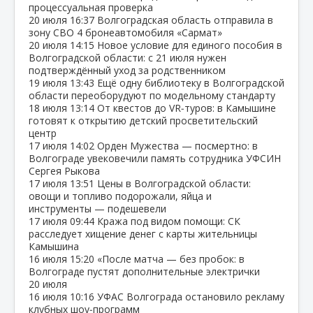
процессуальная проверка
20 июля
16:37
Волгоградская область отправила в
зону СВО 4 бронеавтомобиля «Сармат»
20 июля
14:15
Новое условие для единого пособия в
Волгоградской области: с 21 июля нужен
подтверждённый уход за родственником
19 июля
13:43
Ещё одну библиотеку в Волгоградской
области переоборудуют по модельному стандарту
18 июля
13:14
От квестов до VR‑туров: в Камышине
готовят к открытию детский просветительский
центр
17 июля
14:02
Орден Мужества — посмертно: в
Волгограде увековечили память сотрудника УФСИН
Сергея Рыкова
17 июля
13:51
Цены в Волгоградской области:
овощи и топливо подорожали, яйца и
инструменты — подешевели
17 июля
09:44
Кража под видом помощи: СК
расследует хищение денег с карты жительницы
Камышина
16 июля
15:20
«После матча — без пробок: в
Волгограде пустят дополнительные электрички
20 июля
16 июля
10:16
УФАС Волгограда остановило рекламу
клубных шоу‑программ