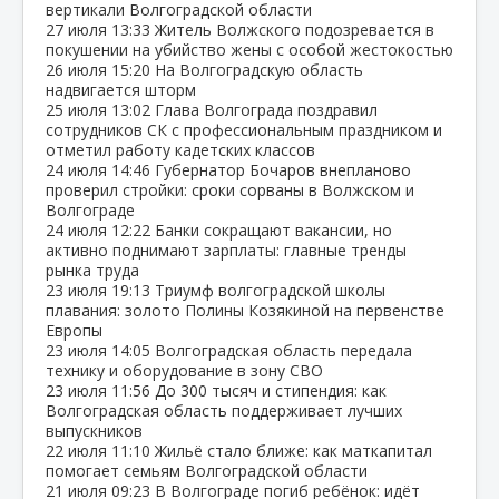
вертикали Волгоградской области
27 июля
13:33
Житель Волжского подозревается в
покушении на убийство жены с особой жестокостью
26 июля
15:20
На Волгоградскую область
надвигается шторм
25 июля
13:02
Глава Волгограда поздравил
сотрудников СК с профессиональным праздником и
отметил работу кадетских классов
24 июля
14:46
Губернатор Бочаров внепланово
проверил стройки: сроки сорваны в Волжском и
Волгограде
24 июля
12:22
Банки сокращают вакансии, но
активно поднимают зарплаты: главные тренды
рынка труда
23 июля
19:13
Триумф волгоградской школы
плавания: золото Полины Козякиной на первенстве
Европы
23 июля
14:05
Волгоградская область передала
технику и оборудование в зону СВО
23 июля
11:56
До 300 тысяч и стипендия: как
Волгоградская область поддерживает лучших
выпускников
22 июля
11:10
Жильё стало ближе: как маткапитал
помогает семьям Волгоградской области
21 июля
09:23
В Волгограде погиб ребёнок: идёт