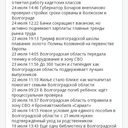
отметил работу кадетских классов
24 июля
14:46
Губернатор Бочаров внепланово
проверил стройки: сроки сорваны в Волжском и
Волгограде
24 июля
12:22
Банки сокращают вакансии, но
активно поднимают зарплаты: главные тренды
рынка труда
23 июля
19:13
Триумф волгоградской школы
плавания: золото Полины Козякиной на первенстве
Европы
23 июля
14:05
Волгоградская область передала
технику и оборудование в зону СВО
23 июля
11:56
До 300 тысяч и стипендия: как
Волгоградская область поддерживает лучших
выпускников
22 июля
11:10
Жильё стало ближе: как маткапитал
помогает семьям Волгоградской области
21 июля
09:23
В Волгограде погиб ребёнок: идёт
процессуальная проверка
20 июля
16:37
Волгоградская область отправила в
зону СВО 4 бронеавтомобиля «Сармат»
20 июля
14:15
Новое условие для единого пособия в
Волгоградской области: с 21 июля нужен
подтверждённый уход за родственником
19 июля
13:43
Ещё одну библиотеку в Волгоградской