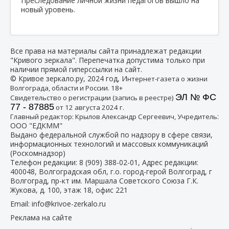
Преследование личной жизни педагогов вышло на
новый уровень.
Все права на материалы сайта принадлежат редакции
"Кривого зеркала". Перепечатка допустима только при
наличии прямой гиперссылки на сайт.
© Кривое зеркало.ру, 2024 год, И
нтернет-газета о жизни
Волгограда, области и России. 18+
ЭЛ № ФС
Свидетельство о регистрации (запись в реестре)
77 - 87885
от 12 августа 2024 г.
:
Главный редактор: Крылов Александр Сергеевич, Учредитель
ООО "ЕДКММ"
Выдано федеральной службой по надзору в сфере связи,
информационных технологий и массовых коммуникаций
(Роскомнадзор)
Телефон редакции:
8 (909) 388-02-01
, Адрес редакции:
400048, Волгоградская обл, г.о. город-герой Волгоград, г
Волгоград, пр-кт им. Маршала Советского Союза Г.К.
Жукова, д. 100, этаж 18, офис 221
Email:
info@krivoe-zerkalo.ru
Реклама на сайте