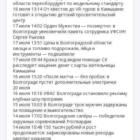
области переоборудуют по модельному стандарту
18 июля
13:14
От квестов до VR‑туров: в Камышине
готовят к открытию детский просветительский
центр
17 июля
14:02
Орден Мужества — посмертно: в
Волгограде увековечили память сотрудника УФСИН
Сергея Рыкова
17 июля
13:51
Цены в Волгоградской области:
овощи и топливо подорожали, яйца и
инструменты — подешевели
17 июля
09:44
Кража под видом помощи: СК
расследует хищение денег с карты жительницы
Камышина
16 июля
15:20
«После матча — без пробок: в
Волгограде пустят дополнительные электрички
20 июля
16 июля
10:16
УФАС Волгограда остановило рекламу
клубных шоу‑программ
15 июля
10:03
В Волгограде трое мужчин задержаны
за похищение и вымогательство
14 июля
17:02
Волгоградские сапёры — победители
окружных соревнований Росгвардии
14 июля
10:48
150 тысяч рублей и рост
продолжается: зафиксированы новые рекорды
зарплат курьеров