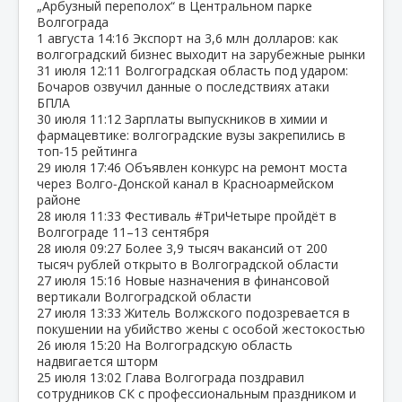
„Арбузный переполох“ в Центральном парке
Волгограда
1 августа
14:16
Экспорт на 3,6 млн долларов: как
волгоградский бизнес выходит на зарубежные рынки
31 июля
12:11
Волгоградская область под ударом:
Бочаров озвучил данные о последствиях атаки
БПЛА
30 июля
11:12
Зарплаты выпускников в химии и
фармацевтике: волгоградские вузы закрепились в
топ‑15 рейтинга
29 июля
17:46
Объявлен конкурс на ремонт моста
через Волго‑Донской канал в Красноармейском
районе
28 июля
11:33
Фестиваль #ТриЧетыре пройдёт в
Волгограде 11–13 сентября
28 июля
09:27
Более 3,9 тысяч вакансий от 200
тысяч рублей открыто в Волгоградской области
27 июля
15:16
Новые назначения в финансовой
вертикали Волгоградской области
27 июля
13:33
Житель Волжского подозревается в
покушении на убийство жены с особой жестокостью
26 июля
15:20
На Волгоградскую область
надвигается шторм
25 июля
13:02
Глава Волгограда поздравил
сотрудников СК с профессиональным праздником и