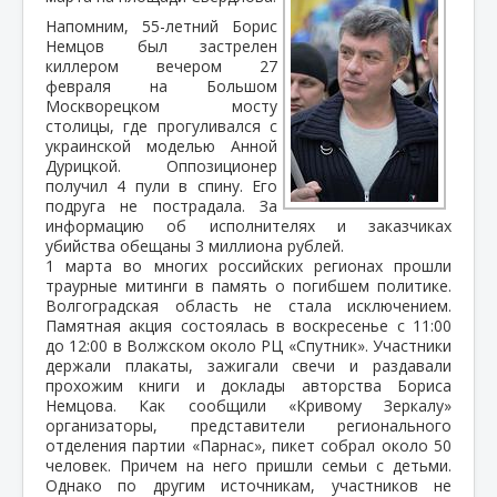
Напомним, 55-летний Борис
Немцов был застрелен
киллером вечером 27
февраля на Большом
Москворецком мосту
столицы, где прогуливался с
украинской моделью Анной
Дурицкой. Оппозиционер
получил 4 пули в спину. Его
подруга не пострадала. За
информацию об исполнителях и заказчиках
убийства обещаны 3 миллиона рублей.
1 марта во многих российских регионах прошли
траурные митинги в память о погибшем политике.
Волгоградская область не стала исключением.
Памятная акция состоялась в воскресенье с 11:00
до 12:00 в Волжском около РЦ «Спутник». Участники
держали плакаты, зажигали свечи и раздавали
прохожим книги и доклады авторства Бориса
Немцова. Как сообщили «Кривому Зеркалу»
организаторы, представители регионального
отделения партии «Парнас», пикет собрал около 50
человек. Причем на него пришли семьи с детьми.
Однако по другим источникам, участников не