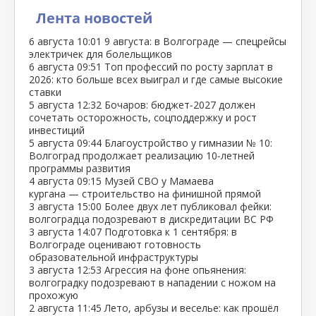
Лента новостей
6 августа
10:01
9 августа: в Волгограде — спецрейсы
электричек для болельщиков
6 августа
09:51
Топ профессий по росту зарплат в
2026: кто больше всех выиграл и где самые высокие
ставки
5 августа
12:32
Бочаров: бюджет‑2027 должен
сочетать осторожность, соцподдержку и рост
инвестиций
5 августа
09:44
Благоустройство у гимназии № 10:
Волгоград продолжает реализацию 10‑летней
программы развития
4 августа
09:15
Музей СВО у Мамаева
кургана — строительство на финишной прямой
3 августа
15:00
Более двух лет публиковал фейки:
волгоградца подозревают в дискредитации ВС РФ
3 августа
14:07
Подготовка к 1 сентября: в
Волгограде оценивают готовность
образовательной инфраструктуры
3 августа
12:53
Агрессия на фоне опьянения:
волгоградку подозревают в нападении с ножом на
прохожую
2 августа
11:45
Лето, арбузы и веселье: как прошёл