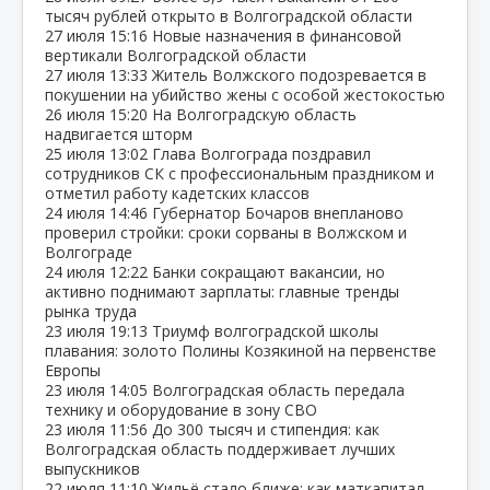
тысяч рублей открыто в Волгоградской области
27 июля
15:16
Новые назначения в финансовой
вертикали Волгоградской области
27 июля
13:33
Житель Волжского подозревается в
покушении на убийство жены с особой жестокостью
26 июля
15:20
На Волгоградскую область
надвигается шторм
25 июля
13:02
Глава Волгограда поздравил
сотрудников СК с профессиональным праздником и
отметил работу кадетских классов
24 июля
14:46
Губернатор Бочаров внепланово
проверил стройки: сроки сорваны в Волжском и
Волгограде
24 июля
12:22
Банки сокращают вакансии, но
активно поднимают зарплаты: главные тренды
рынка труда
23 июля
19:13
Триумф волгоградской школы
плавания: золото Полины Козякиной на первенстве
Европы
23 июля
14:05
Волгоградская область передала
технику и оборудование в зону СВО
23 июля
11:56
До 300 тысяч и стипендия: как
Волгоградская область поддерживает лучших
выпускников
22 июля
11:10
Жильё стало ближе: как маткапитал