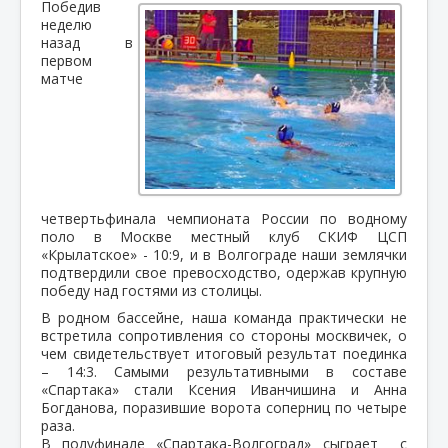
Победив
неделю
назад в
первом
матче
четвертьфинала чемпионата России по водному
поло в Москве местный клуб СКИФ ЦСП
«Крылатское» - 10:9, и в Волгограде наши землячки
подтвердили свое превосходство, одержав крупную
победу над гостями из столицы.
В родном бассейне, наша команда практически не
встретила сопротивления со стороны москвичек, о
чем свидетельствует итоговый результат поединка
– 14:3. Самыми результативными в составе
«Спартака» стали Ксения Иванчишина и Анна
Богданова, поразившие ворота соперниц по четыре
раза.
В полуфинале «Спартака-Волгоград» сыграет с