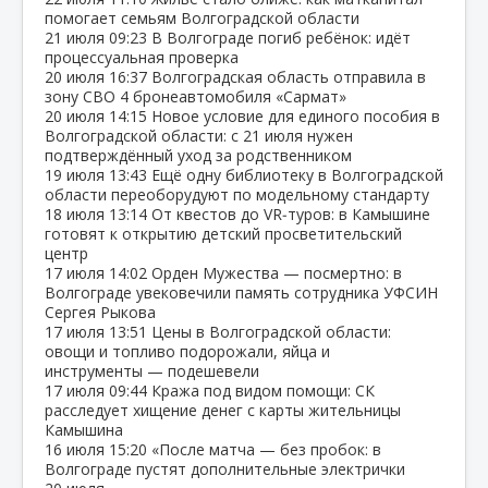
помогает семьям Волгоградской области
21 июля
09:23
В Волгограде погиб ребёнок: идёт
процессуальная проверка
20 июля
16:37
Волгоградская область отправила в
зону СВО 4 бронеавтомобиля «Сармат»
20 июля
14:15
Новое условие для единого пособия в
Волгоградской области: с 21 июля нужен
подтверждённый уход за родственником
19 июля
13:43
Ещё одну библиотеку в Волгоградской
области переоборудуют по модельному стандарту
18 июля
13:14
От квестов до VR‑туров: в Камышине
готовят к открытию детский просветительский
центр
17 июля
14:02
Орден Мужества — посмертно: в
Волгограде увековечили память сотрудника УФСИН
Сергея Рыкова
17 июля
13:51
Цены в Волгоградской области:
овощи и топливо подорожали, яйца и
инструменты — подешевели
17 июля
09:44
Кража под видом помощи: СК
расследует хищение денег с карты жительницы
Камышина
16 июля
15:20
«После матча — без пробок: в
Волгограде пустят дополнительные электрички