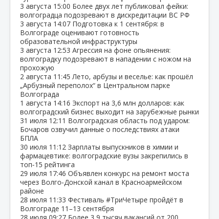
3 августа
15:00
Более двух лет публиковал фейки:
волгоградца подозревают в дискредитации ВС РФ
3 августа
14:07
Подготовка к 1 сентября: в
Волгограде оценивают готовность
образовательной инфраструктуры
3 августа
12:53
Агрессия на фоне опьянения:
волгоградку подозревают в нападении с ножом на
прохожую
2 августа
11:45
Лето, арбузы и веселье: как прошёл
„Арбузный переполох“ в Центральном парке
Волгограда
1 августа
14:16
Экспорт на 3,6 млн долларов: как
волгоградский бизнес выходит на зарубежные рынки
31 июля
12:11
Волгоградская область под ударом:
Бочаров озвучил данные о последствиях атаки
БПЛА
30 июля
11:12
Зарплаты выпускников в химии и
фармацевтике: волгоградские вузы закрепились в
топ‑15 рейтинга
29 июля
17:46
Объявлен конкурс на ремонт моста
через Волго‑Донской канал в Красноармейском
районе
28 июля
11:33
Фестиваль #ТриЧетыре пройдёт в
Волгограде 11–13 сентября
28 июля
09:27
Более 3,9 тысяч вакансий от 200