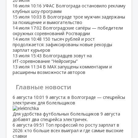
20 июля
16 июля
10:16
УФАС Волгограда остановило рекламу
клубных шоу‑программ
15 июля
10:03
В Волгограде трое мужчин задержаны
за похищение и вымогательство
14 июля
17:02
Волгоградские сапёры — победители
окружных соревнований Росгвардии
14 июля
10:48
150 тысяч рублей и рост
продолжается: зафиксированы новые рекорды
зарплат курьеров
13 июля
15:43
Волгоградцев зовут на
ИТ‑соревнование “Нейроигры”
13 июля
11:34
В МАХ запущены комментарии и
расширены возможности авторов
Главные новости
6 августа
10:01
9 августа: в Волгограде — спецрейсы
электричек для болельщиков
Для удобства футбольных болельщиков 9 августа
добавят два спецрейса электричек.
6 августа
09:51
Топ профессий по росту зарплат в
2026: кто больше всех выиграл и где самые высокие
ставки