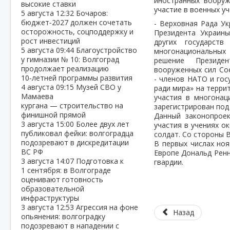
иностранных вооруж
высокие ставки
участие в военных у
5 августа
12:32
Бочаров:
бюджет‑2027 должен сочетать
- Верховная Рада У
осторожность, соцподдержку и
Президента Украины
рост инвестиций
других государст
5 августа
09:44
Благоустройство
многонациональных 
у гимназии № 10: Волгоград
решение Президе
продолжает реализацию
вооруженных сил Со
10‑летней программы развития
- членов НАТО и гос
4 августа
09:15
Музей СВО у
ради мира» на терри
Мамаева
участия в многонац
кургана — строительство на
зарегистрирован под
финишной прямой
Данный законопрое
3 августа
15:00
Более двух лет
участия в учениях о
публиковал фейки: волгоградца
солдат. Со стороны В
подозревают в дискредитации
В первых числах но
ВС РФ
Европе Дональд Ренн
3 августа
14:07
Подготовка к
гвардии.
1 сентября: в Волгограде
оценивают готовность
образовательной
инфраструктуры
3 августа
12:53
Агрессия на фоне
Назад
опьянения: волгоградку
подозревают в нападении с