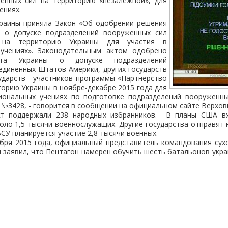
енных сил на территорию «незалежной», для
чениях.
краины приняла Закон «Об одобрении решения
 о допуске подразделений вооруженных сил
в на территорию Украины для участия в
учениях». Законодательным актом одобрено
нта Украины о допуске подразделений
единенных Штатов Америки, других государств
ударств - участников программы «Партнерство
торию Украины в ноябре-декабре 2015 года для
иональных учениях по подготовке подразделений вооруженны
 №3428, - говорится в сообщении на официальном сайте Верхов
кт поддержали 238 народных избранников. В планы США вх
коло 1,5 тысячи военнослужащих. Другие государства отправят 
СУ планируется участие 2,8 тысячи военных.
ября 2015 года, официальный представитель командования сух
 заявил, что Пентагон намерен обучить шесть батальонов укр