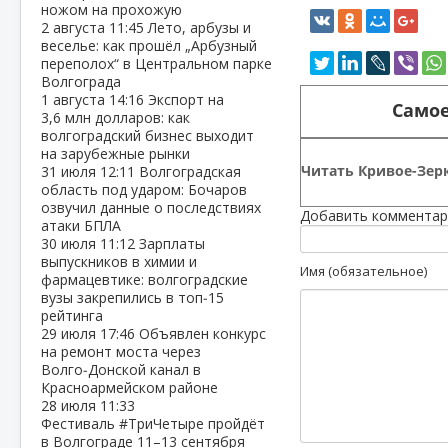
ножом на прохожую
2 августа
11:45
Лето, арбузы и
веселье: как прошёл „Арбузный
переполох“ в Центральном парке
Волгограда
1 августа
14:16
Экспорт на
Самое
3,6 млн долларов: как
волгоградский бизнес выходит
на зарубежные рынки
Читать Кривое-Зерк
31 июля
12:11
Волгоградская
область под ударом: Бочаров
озвучил данные о последствиях
Добавить комментар
атаки БПЛА
30 июля
11:12
Зарплаты
выпускников в химии и
Имя (обязательное)
фармацевтике: волгоградские
вузы закрепились в топ‑15
рейтинга
29 июля
17:46
Объявлен конкурс
на ремонт моста через
Волго‑Донской канал в
Красноармейском районе
28 июля
11:33
Фестиваль #ТриЧетыре пройдёт
в Волгограде 11–13 сентября