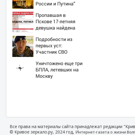
России и Путина"
резко приблизили
Пропавшая в
крах режима
Пскове 17-летняя
Зеленского
девушка найдена
мертвой
Подробности из
первых уст:
Участник СВО
рассказал, что
Уничтожено еще три
спасло его в
БПЛА, летевших на
схватке с медведем
Москву
Все права на материалы сайта принадлежат редакции "Крив
© Кривое зеркало.ру, 2024 год, И
нтернет-газета о жизни Волг