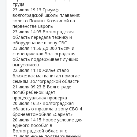
труда
23 июля
19:13
Триумф
волгоградской школы плавания:
золото Полины Козякиной на
первенстве Европы
23 июля
14:05
Волгоградская
область передала технику и
оборудование в зону СВО
23 июля
11:56
До 300 тысяч и
стипендия: как Волгоградская
область поддерживает лучших
выпускников
22 июля
11:10
Жильё стало
ближе: как маткапитал помогает
семьям Волгоградской области
21 июля
09:23
В Волгограде
погиб ребёнок: идёт
процессуальная проверка
20 июля
16:37
Волгоградская
область отправила в зону СВО 4
бронеавтомобиля «Сармат»
20 июля
14:15
Новое условие для
единого пособия в
Волгоградской области: с
21 июля нужен подтверждённый