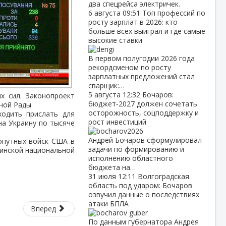
два спецрейса электричек.
6 августа
09:51
Топ профессий по
росту зарплат в 2026: кто
больше всех выиграл и где самые
высокие ставки
В первом полугодии 2026 года
рекордсменом по росту
зарплатных предложений стал
сварщик:…
5 августа
12:32
Бочаров:
х сил. Законопроект
бюджет‑2027 должен сочетать
ной Рады.
осторожность, соцподдержку и
одить прислать для
рост инвестиций
на Украину по тысяче
Андрей Бочаров сформулировал
опутных войск США в
задачи по формированию и
аинской национальной
исполнению областного
бюджета на…
31 июля
12:11
Волгоградская
область под ударом: Бочаров
озвучил данные о последствиях
атаки БПЛА
Вперед
По данным губернатора Андрея