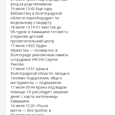
уход за родственником
19 июля
13:43
Ещё одну
библиотеку в Волгоградской
области переоборудуют по
модельному стандарту
18 июля
13:14
От квестов до
VR‑туров: в Камышине готовят к
открытию детский
просветительский центр
17 июля
14:02
Орден
Мужества — посмертно: в
Волгограде увековечили память
сотрудника УФСИН Сергея
Рыкова
17 июля
13:51
Цены в
Волгоградской области: овощи и
топливо подорожали, яйца и
инструменты — подешевели
17 июля
09:44
Кража под видом
помощи: СК расследует хищение
денег с карты жительницы
Камышина
16 июля
15:20
«После
матча — без пробок: в
Волгограде пустят