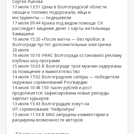
Сергея Рыкова
17 июля
13:51
Цены в Волгоградской области:
овощи и топливо подорожали, яйца и
инструменты — подешевели
17 июля
09:44
Кража под видом помощи: СК
расследует хищение денег с карты жительницы
Камышина
16 июля
15:20
«После матча — без пробок: в
Волгограде пустят дополнительные электрички
20 июля
16 июля
10:16
УФАС Волгограда остановило рекламу
клубных шоу‑программ
15 июля
10:03
В Волгограде трое мужчин задержаны
за похищение и вымогательство
14 июля
17:02
Волгоградские сапёры — победители
окружных соревнований Росгвардии
14 июля
10:48
150 тысяч рублей и рост
продолжается: зафиксированы новые рекорды
зарплат курьеров
13 июля
15:43
Волгоградцев зовут на
ИТ‑соревнование “Нейроигры”
13 июля
11:34
В МАХ запущены комментарии и
расширены возможности авторов