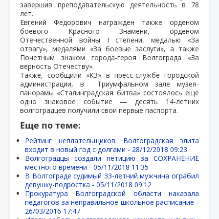
завершив преподавательскую деятельность в 78
лет.
Евгений Федорович награжден также орденом
боевого Красного Знамени, орденом
Отечественной войны I степени, медалью «За
отвагу», медалями «За боевые заслуги», а также
Почетным знаком города-героя Волгограда «За
верность Отечеству».
Также, сообщили «КЗ» в пресс-службе городской
администрации, в Триумфальном зале музея-
панорамы «Сталинградская битва» состоялось еще
одно знаковое событие — десять 14-летних
волгоградцев получили свои первые паспорта.
Еще по теме:
Рейтинг неплательщиков: Волгоградская элита
входит в новый год с долгами -
28/12/2018 09:23
Волгоградцы создали петицию за СОХРАНЕНИЕ
местного времени -
05/11/2018 11:35
В Волгограде судимый 33-летний мужчина ограбил
девушку-подростка -
05/11/2018 09:12
Прокуратура Волгоградской области наказала
педагогов за неправильное школьное расписание -
26/03/2016 17:47