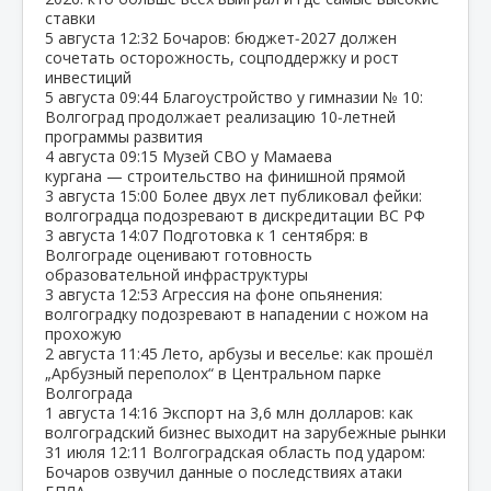
ставки
5 августа
12:32
Бочаров: бюджет‑2027 должен
сочетать осторожность, соцподдержку и рост
инвестиций
5 августа
09:44
Благоустройство у гимназии № 10:
Волгоград продолжает реализацию 10‑летней
программы развития
4 августа
09:15
Музей СВО у Мамаева
кургана — строительство на финишной прямой
3 августа
15:00
Более двух лет публиковал фейки:
волгоградца подозревают в дискредитации ВС РФ
3 августа
14:07
Подготовка к 1 сентября: в
Волгограде оценивают готовность
образовательной инфраструктуры
3 августа
12:53
Агрессия на фоне опьянения:
волгоградку подозревают в нападении с ножом на
прохожую
2 августа
11:45
Лето, арбузы и веселье: как прошёл
„Арбузный переполох“ в Центральном парке
Волгограда
1 августа
14:16
Экспорт на 3,6 млн долларов: как
волгоградский бизнес выходит на зарубежные рынки
31 июля
12:11
Волгоградская область под ударом:
Бочаров озвучил данные о последствиях атаки