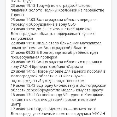
рынка труда
23 июля
19:13
Триумф волгоградской школы
плавания: золото Полины Козякиной на первенстве
Европы
23 июля
14:05
Волгоградская область передала
технику и оборудование в зону СВО
23 июля
11:56
До 300 тысяч и стипендия: как
Волгоградская область поддерживает лучших
выпускников
22 июля
11:10
Жильё стало ближе: как маткапитал
помогает семьям Волгоградской области
21 июля
09:23
В Волгограде погиб ребёнок: идёт
процессуальная проверка
20 июля
16:37
Волгоградская область отправила в
зону СВО 4 бронеавтомобиля «Сармат»
20 июля
14:15
Новое условие для единого пособия в
Волгоградской области: с 21 июля нужен
подтверждённый уход за родственником
19 июля
13:43
Ещё одну библиотеку в Волгоградской
области переоборудуют по модельному стандарту
18 июля
13:14
От квестов до VR‑туров: в Камышине
готовят к открытию детский просветительский
центр
17 июля
14:02
Орден Мужества — посмертно: в
Волгограде увековечили память сотрудника УФСИН