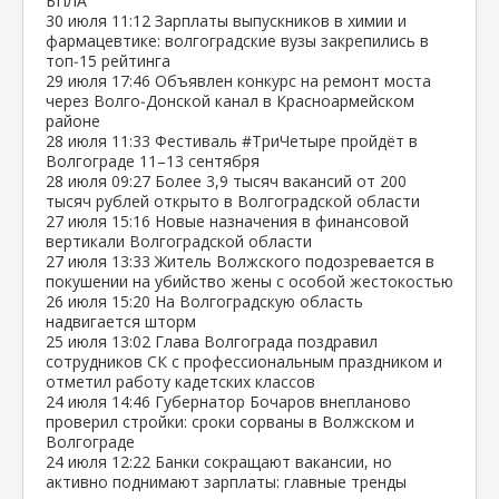
БПЛА
30 июля
11:12
Зарплаты выпускников в химии и
фармацевтике: волгоградские вузы закрепились в
топ‑15 рейтинга
29 июля
17:46
Объявлен конкурс на ремонт моста
через Волго‑Донской канал в Красноармейском
районе
28 июля
11:33
Фестиваль #ТриЧетыре пройдёт в
Волгограде 11–13 сентября
28 июля
09:27
Более 3,9 тысяч вакансий от 200
тысяч рублей открыто в Волгоградской области
27 июля
15:16
Новые назначения в финансовой
вертикали Волгоградской области
27 июля
13:33
Житель Волжского подозревается в
покушении на убийство жены с особой жестокостью
26 июля
15:20
На Волгоградскую область
надвигается шторм
25 июля
13:02
Глава Волгограда поздравил
сотрудников СК с профессиональным праздником и
отметил работу кадетских классов
24 июля
14:46
Губернатор Бочаров внепланово
проверил стройки: сроки сорваны в Волжском и
Волгограде
24 июля
12:22
Банки сокращают вакансии, но
активно поднимают зарплаты: главные тренды