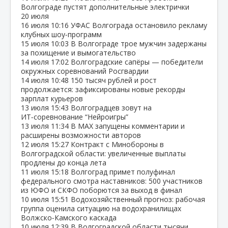
Волгограде пустят дополнительные электрички
20 июля
16 июля
10:16
УФАС Волгограда остановило рекламу
клубных шоу‑программ
15 июля
10:03
В Волгограде трое мужчин задержаны
за похищение и вымогательство
14 июля
17:02
Волгоградские сапёры — победители
окружных соревнований Росгвардии
14 июля
10:48
150 тысяч рублей и рост
продолжается: зафиксированы новые рекорды
зарплат курьеров
13 июля
15:43
Волгоградцев зовут на
ИТ‑соревнование “Нейроигры”
13 июля
11:34
В МАХ запущены комментарии и
расширены возможности авторов
12 июля
15:27
Контракт с Минобороны в
Волгоградской области: увеличенные выплаты
продлены до конца лета
11 июля
15:18
Волгоград примет полуфинал
федерального смотра наставников: 500 участников
из ЮФО и СКФО поборются за выход в финал
10 июля
15:51
Водохозяйственный прогноз: рабочая
группа оценила ситуацию на водохранилищах
Волжско‑Камского каскада
10 июля
12:39
В Волгоградской области тысячи