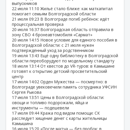
выпускников
22 июля
11:10
Жильё стало ближе: как маткапитал
помогает семьям Волгоградской области
21 июля
09:23
В Волгограде погиб ребёнок: идёт
процессуальная проверка
20 июля
16:37
Волгоградская область отправила в
зону СВО 4 бронеавтомобиля «Сармат»
20 июля
14:15
Новое условие для единого пособия в
Волгоградской области: с 21 июля нужен
подтверждённый уход за родственником
19 июля
13:43
Ещё одну библиотеку в Волгоградской
области переоборудуют по модельному стандарту
18 июля
13:14
От квестов до VR‑туров: в Камышине
готовят к открытию детский просветительский
центр
17 июля
14:02
Орден Мужества — посмертно: в
Волгограде увековечили память сотрудника УФСИН
Сергея Рыкова
17 июля
13:51
Цены в Волгоградской области:
овощи и топливо подорожали, яйца и
инструменты — подешевели
17 июля
09:44
Кража под видом помощи: СК
расследует хищение денег с карты жительницы
Камышина
16 июля
15:20
«После матча — без пробок: в