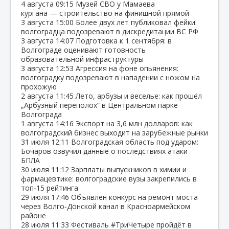
4 августа
09:15
Музей СВО у Мамаева
кургана — строительство на финишной прямой
3 августа
15:00
Более двух лет публиковал фейки:
волгоградца подозревают в дискредитации ВС РФ
3 августа
14:07
Подготовка к 1 сентября: в
Волгограде оценивают готовность
образовательной инфраструктуры
3 августа
12:53
Агрессия на фоне опьянения:
волгоградку подозревают в нападении с ножом на
прохожую
2 августа
11:45
Лето, арбузы и веселье: как прошёл
„Арбузный переполох“ в Центральном парке
Волгограда
1 августа
14:16
Экспорт на 3,6 млн долларов: как
волгоградский бизнес выходит на зарубежные рынки
31 июля
12:11
Волгоградская область под ударом:
Бочаров озвучил данные о последствиях атаки
БПЛА
30 июля
11:12
Зарплаты выпускников в химии и
фармацевтике: волгоградские вузы закрепились в
топ‑15 рейтинга
29 июля
17:46
Объявлен конкурс на ремонт моста
через Волго‑Донской канал в Красноармейском
районе
28 июля
11:33
Фестиваль #ТриЧетыре пройдёт в