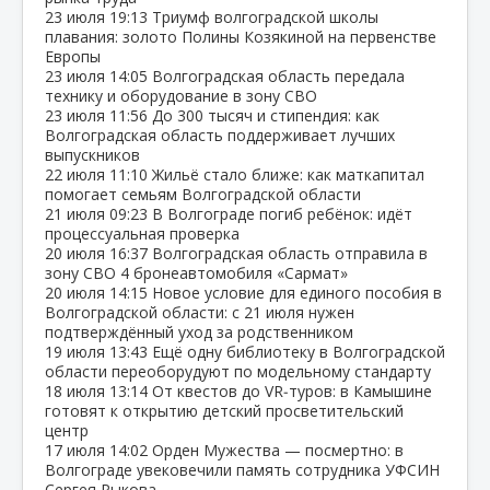
23 июля
19:13
Триумф волгоградской школы
плавания: золото Полины Козякиной на первенстве
Европы
23 июля
14:05
Волгоградская область передала
технику и оборудование в зону СВО
23 июля
11:56
До 300 тысяч и стипендия: как
Волгоградская область поддерживает лучших
выпускников
22 июля
11:10
Жильё стало ближе: как маткапитал
помогает семьям Волгоградской области
21 июля
09:23
В Волгограде погиб ребёнок: идёт
процессуальная проверка
20 июля
16:37
Волгоградская область отправила в
зону СВО 4 бронеавтомобиля «Сармат»
20 июля
14:15
Новое условие для единого пособия в
Волгоградской области: с 21 июля нужен
подтверждённый уход за родственником
19 июля
13:43
Ещё одну библиотеку в Волгоградской
области переоборудуют по модельному стандарту
18 июля
13:14
От квестов до VR‑туров: в Камышине
готовят к открытию детский просветительский
центр
17 июля
14:02
Орден Мужества — посмертно: в
Волгограде увековечили память сотрудника УФСИН
Сергея Рыкова