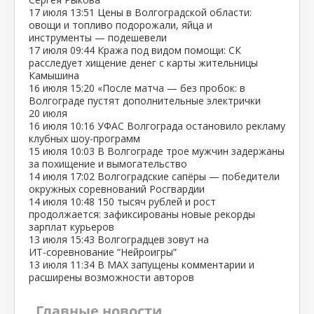
17 июля
13:51
Цены в Волгоградской области:
овощи и топливо подорожали, яйца и
инструменты — подешевели
17 июля
09:44
Кража под видом помощи: СК
расследует хищение денег с карты жительницы
Камышина
16 июля
15:20
«После матча — без пробок: в
Волгограде пустят дополнительные электрички
20 июля
16 июля
10:16
УФАС Волгограда остановило рекламу
клубных шоу‑программ
15 июля
10:03
В Волгограде трое мужчин задержаны
за похищение и вымогательство
14 июля
17:02
Волгоградские сапёры — победители
окружных соревнований Росгвардии
14 июля
10:48
150 тысяч рублей и рост
продолжается: зафиксированы новые рекорды
зарплат курьеров
13 июля
15:43
Волгоградцев зовут на
ИТ‑соревнование “Нейроигры”
13 июля
11:34
В МАХ запущены комментарии и
расширены возможности авторов
Главные новости