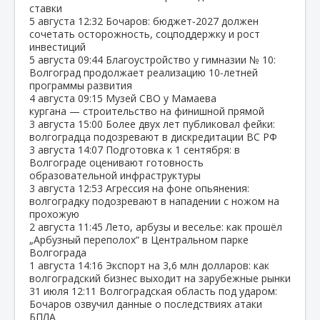
ставки
5 августа
12:32
Бочаров: бюджет‑2027 должен
сочетать осторожность, соцподдержку и рост
инвестиций
5 августа
09:44
Благоустройство у гимназии № 10:
Волгоград продолжает реализацию 10‑летней
программы развития
4 августа
09:15
Музей СВО у Мамаева
кургана — строительство на финишной прямой
3 августа
15:00
Более двух лет публиковал фейки:
волгоградца подозревают в дискредитации ВС РФ
3 августа
14:07
Подготовка к 1 сентября: в
Волгограде оценивают готовность
образовательной инфраструктуры
3 августа
12:53
Агрессия на фоне опьянения:
волгоградку подозревают в нападении с ножом на
прохожую
2 августа
11:45
Лето, арбузы и веселье: как прошёл
„Арбузный переполох“ в Центральном парке
Волгограда
1 августа
14:16
Экспорт на 3,6 млн долларов: как
волгоградский бизнес выходит на зарубежные рынки
31 июля
12:11
Волгоградская область под ударом:
Бочаров озвучил данные о последствиях атаки
БПЛА