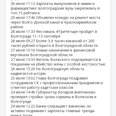
30 июля
11:12
Зарплаты выпускников в химии и
фармацевтике: волгоградские вузы закрепились в
топ‑15 рейтинга
29 июля
17:46
Объявлен конкурс на ремонт моста
через Волго‑Донской канал в Красноармейском
районе
28 июля
11:33
Фестиваль #ТриЧетыре пройдёт в
Волгограде 11–13 сентября
28 июля
09:27
Более 3,9 тысяч вакансий от 200
тысяч рублей открыто в Волгоградской области
27 июля
15:16
Новые назначения в финансовой
вертикали Волгоградской области
27 июля
13:33
Житель Волжского подозревается в
покушении на убийство жены с особой жестокостью
26 июля
15:20
На Волгоградскую область
надвигается шторм
25 июля
13:02
Глава Волгограда поздравил
сотрудников СК с профессиональным праздником и
отметил работу кадетских классов
24 июля
14:46
Губернатор Бочаров внепланово
проверил стройки: сроки сорваны в Волжском и
Волгограде
24 июля
12:22
Банки сокращают вакансии, но
активно поднимают зарплаты: главные тренды
рынка труда