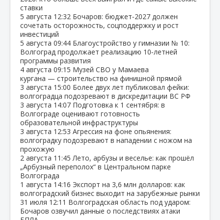
ставки
5 августа
12:32
Бочаров: бюджет‑2027 должен
сочетать осторожность, соцподдержку и рост
инвестиций
5 августа
09:44
Благоустройство у гимназии № 10:
Волгоград продолжает реализацию 10‑летней
программы развития
4 августа
09:15
Музей СВО у Мамаева
кургана — строительство на финишной прямой
3 августа
15:00
Более двух лет публиковал фейки:
волгоградца подозревают в дискредитации ВС РФ
3 августа
14:07
Подготовка к 1 сентября: в
Волгограде оценивают готовность
образовательной инфраструктуры
3 августа
12:53
Агрессия на фоне опьянения:
волгоградку подозревают в нападении с ножом на
прохожую
2 августа
11:45
Лето, арбузы и веселье: как прошёл
„Арбузный переполох“ в Центральном парке
Волгограда
1 августа
14:16
Экспорт на 3,6 млн долларов: как
волгоградский бизнес выходит на зарубежные рынки
31 июля
12:11
Волгоградская область под ударом:
Бочаров озвучил данные о последствиях атаки
БПЛА