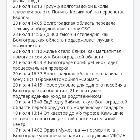
рынка труда
23 июля
19:13
Триумф волгоградской школы
плавания: золото Полины Козякиной на первенстве
Европы
23 июля
14:05
Волгоградская область передала
технику и оборудование в зону СВО
23 июля
11:56
До 300 тысяч и стипендия: как
Волгоградская область поддерживает лучших
выпускников
22 июля
11:10
Жильё стало ближе: как маткапитал
помогает семьям Волгоградской области
21 июля
09:23
В Волгограде погиб ребёнок: идёт
процессуальная проверка
20 июля
16:37
Волгоградская область отправила в
зону СВО 4 бронеавтомобиля «Сармат»
20 июля
14:15
Новое условие для единого пособия в
Волгоградской области: с 21 июля нужен
подтверждённый уход за родственником
19 июля
13:43
Ещё одну библиотеку в Волгоградской
области переоборудуют по модельному стандарту
18 июля
13:14
От квестов до VR‑туров: в Камышине
готовят к открытию детский просветительский
центр
17 июля
14:02
Орден Мужества — посмертно: в
Волгограде увековечили память сотрудника УФСИН