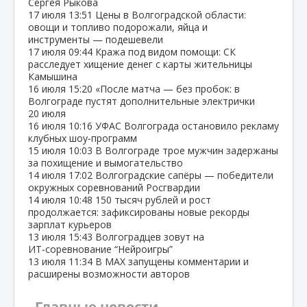
Сергея Рыкова
17 июля
13:51
Цены в Волгоградской области:
овощи и топливо подорожали, яйца и
инструменты — подешевели
17 июля
09:44
Кража под видом помощи: СК
расследует хищение денег с карты жительницы
Камышина
16 июля
15:20
«После матча — без пробок: в
Волгограде пустят дополнительные электрички
20 июля
16 июля
10:16
УФАС Волгограда остановило рекламу
клубных шоу‑программ
15 июля
10:03
В Волгограде трое мужчин задержаны
за похищение и вымогательство
14 июля
17:02
Волгоградские сапёры — победители
окружных соревнований Росгвардии
14 июля
10:48
150 тысяч рублей и рост
продолжается: зафиксированы новые рекорды
зарплат курьеров
13 июля
15:43
Волгоградцев зовут на
ИТ‑соревнование “Нейроигры”
13 июля
11:34
В МАХ запущены комментарии и
расширены возможности авторов
Главные новости