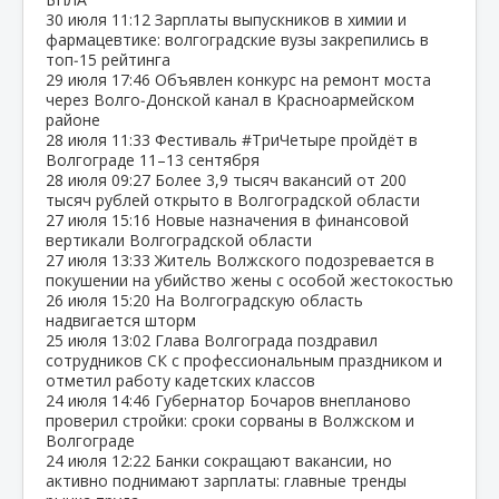
30 июля
11:12
Зарплаты выпускников в химии и
фармацевтике: волгоградские вузы закрепились в
топ‑15 рейтинга
29 июля
17:46
Объявлен конкурс на ремонт моста
через Волго‑Донской канал в Красноармейском
районе
28 июля
11:33
Фестиваль #ТриЧетыре пройдёт в
Волгограде 11–13 сентября
28 июля
09:27
Более 3,9 тысяч вакансий от 200
тысяч рублей открыто в Волгоградской области
27 июля
15:16
Новые назначения в финансовой
вертикали Волгоградской области
27 июля
13:33
Житель Волжского подозревается в
покушении на убийство жены с особой жестокостью
26 июля
15:20
На Волгоградскую область
надвигается шторм
25 июля
13:02
Глава Волгограда поздравил
сотрудников СК с профессиональным праздником и
отметил работу кадетских классов
24 июля
14:46
Губернатор Бочаров внепланово
проверил стройки: сроки сорваны в Волжском и
Волгограде
24 июля
12:22
Банки сокращают вакансии, но
активно поднимают зарплаты: главные тренды