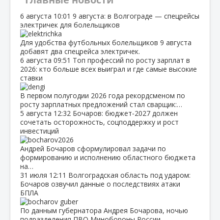
6 августа
10:01
9 августа: в Волгограде — спецрейсы
электричек для болельщиков
Для удобства футбольных болельщиков 9 августа
добавят два спецрейса электричек.
6 августа
09:51
Топ профессий по росту зарплат в
2026: кто больше всех выиграл и где самые высокие
ставки
В первом полугодии 2026 года рекордсменом по
росту зарплатных предложений стал сварщик:…
5 августа
12:32
Бочаров: бюджет‑2027 должен
сочетать осторожность, соцподдержку и рост
инвестиций
Андрей Бочаров сформулировал задачи по
формированию и исполнению областного бюджета
на…
31 июля
12:11
Волгоградская область под ударом:
Бочаров озвучил данные о последствиях атаки
БПЛА
По данным губернатора Андрея Бочарова, ночью
подразделения ПВО Минобороны России…