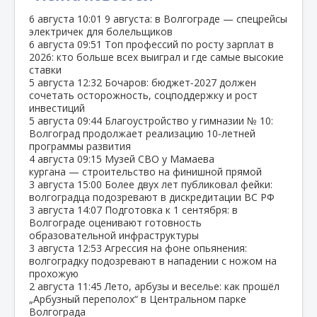
6 августа
10:01
9 августа: в Волгограде — спецрейсы
электричек для болельщиков
6 августа
09:51
Топ профессий по росту зарплат в
2026: кто больше всех выиграл и где самые высокие
ставки
5 августа
12:32
Бочаров: бюджет‑2027 должен
сочетать осторожность, соцподдержку и рост
инвестиций
5 августа
09:44
Благоустройство у гимназии № 10:
Волгоград продолжает реализацию 10‑летней
программы развития
4 августа
09:15
Музей СВО у Мамаева
кургана — строительство на финишной прямой
3 августа
15:00
Более двух лет публиковал фейки:
волгоградца подозревают в дискредитации ВС РФ
3 августа
14:07
Подготовка к 1 сентября: в
Волгограде оценивают готовность
образовательной инфраструктуры
3 августа
12:53
Агрессия на фоне опьянения:
волгоградку подозревают в нападении с ножом на
прохожую
2 августа
11:45
Лето, арбузы и веселье: как прошёл
„Арбузный переполох“ в Центральном парке
Волгограда