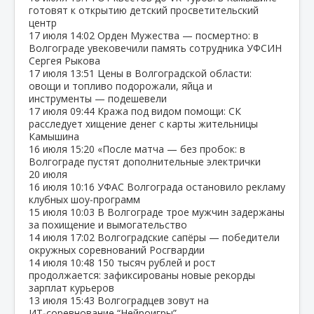
готовят к открытию детский просветительский
центр
17 июля
14:02
Орден Мужества — посмертно: в
Волгограде увековечили память сотрудника УФСИН
Сергея Рыкова
17 июля
13:51
Цены в Волгоградской области:
овощи и топливо подорожали, яйца и
инструменты — подешевели
17 июля
09:44
Кража под видом помощи: СК
расследует хищение денег с карты жительницы
Камышина
16 июля
15:20
«После матча — без пробок: в
Волгограде пустят дополнительные электрички
20 июля
16 июля
10:16
УФАС Волгограда остановило рекламу
клубных шоу‑программ
15 июля
10:03
В Волгограде трое мужчин задержаны
за похищение и вымогательство
14 июля
17:02
Волгоградские сапёры — победители
окружных соревнований Росгвардии
14 июля
10:48
150 тысяч рублей и рост
продолжается: зафиксированы новые рекорды
зарплат курьеров
13 июля
15:43
Волгоградцев зовут на
ИТ‑соревнование “Нейроигры”