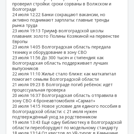
проверил стройки: сроки сорваны в Волжском и
Волгограде
24 июля
12:22
Банки сокращают вакансии, но
активно поднимают зарплаты: главные тренды
рынка труда
23 июля
19:13
Триумф волгоградской школы
плавания: золото Полины Козякиной на первенстве
Европы
23 июля
14:05
Волгоградская область передала
технику и оборудование в зону СВО
23 июля
11:56
До 300 тысяч и стипендия: как
Волгоградская область поддерживает лучших
выпускников
22 июля
11:10
Жильё стало ближе: как маткапитал
помогает семьям Волгоградской области
21 июля
09:23
В Волгограде погиб ребёнок: идёт
процессуальная проверка
20 июля
16:37
Волгоградская область отправила в
зону СВО 4 бронеавтомобиля «Сармат»
20 июля
14:15
Новое условие для единого пособия в
Волгоградской области: с 21 июля нужен
подтверждённый уход за родственником
19 июля
13:43
Ещё одну библиотеку в Волгоградской
области переоборудуют по модельному стандарту
18 июля
13:14
От квестов до VR‑туров: в Камышине