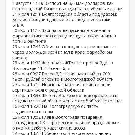
1 августа
14:16
Экспорт на 3,6 млн долларов: как
волгоградский бизнес выходит на зарубежные рынки
31 июля
12:11
Волгоградская область под ударом:
Бочаров озвучил данные о последствиях атаки
БПЛА
30 июля
11:12
Зарплаты выпускников в химии и
фармацевтике: волгоградские вузы закрепились в
топ‑15 рейтинга
29 июля
17:46
Объявлен конкурс на ремонт моста
через Волго‑Донской канал в Красноармейском
районе
28 июля
11:33
Фестиваль #ТриЧетыре пройдёт в
Волгограде 11–13 сентября
28 июля
09:27
Более 3,9 тысяч вакансий от 200
тысяч рублей открыто в Волгоградской области
27 июля
15:16
Новые назначения в финансовой
вертикали Волгоградской области
27 июля
13:33
Житель Волжского подозревается в
покушении на убийство жены с особой жестокостью
26 июля
15:20
На Волгоградскую область
надвигается шторм
25 июля
13:02
Глава Волгограда поздравил
сотрудников СК с профессиональным праздником и
отметил работу кадетских классов
24 июля
14:46
Губернатор Бочаров внепланово