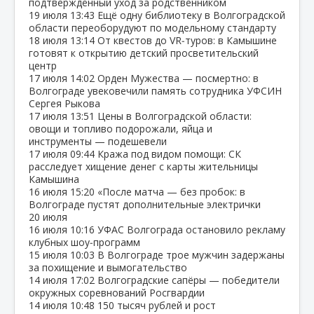
подтверждённый уход за родственником
19 июля
13:43
Ещё одну библиотеку в Волгоградской
области переоборудуют по модельному стандарту
18 июля
13:14
От квестов до VR‑туров: в Камышине
готовят к открытию детский просветительский
центр
17 июля
14:02
Орден Мужества — посмертно: в
Волгограде увековечили память сотрудника УФСИН
Сергея Рыкова
17 июля
13:51
Цены в Волгоградской области:
овощи и топливо подорожали, яйца и
инструменты — подешевели
17 июля
09:44
Кража под видом помощи: СК
расследует хищение денег с карты жительницы
Камышина
16 июля
15:20
«После матча — без пробок: в
Волгограде пустят дополнительные электрички
20 июля
16 июля
10:16
УФАС Волгограда остановило рекламу
клубных шоу‑программ
15 июля
10:03
В Волгограде трое мужчин задержаны
за похищение и вымогательство
14 июля
17:02
Волгоградские сапёры — победители
окружных соревнований Росгвардии
14 июля
10:48
150 тысяч рублей и рост