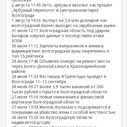
2 августа
11:45
Лето, арбузы и веселье: как прошёл
„Арбузный переполох“ в Центральном парке
Волгограда
1 августа
14:16
Экспорт на 3,6 млн долларов: как
волгоградский бизнес выходит на зарубежные рынки
31 июля
12:11
Волгоградская область под ударом:
Бочаров озвучил данные о последствиях атаки
БПЛА
30 июля
11:12
Зарплаты выпускников в химии и
фармацевтике: волгоградские вузы закрепились в
топ‑15 рейтинга
29 июля
17:46
Объявлен конкурс на ремонт моста
через Волго‑Донской канал в Красноармейском
районе
28 июля
11:33
Фестиваль #ТриЧетыре пройдёт в
Волгограде 11–13 сентября
28 июля
09:27
Более 3,9 тысяч вакансий от 200
тысяч рублей открыто в Волгоградской области
27 июля
15:16
Новые назначения в финансовой
вертикали Волгоградской области
27 июля
13:33
Житель Волжского подозревается в
покушении на убийство жены с особой жестокостью
26 июля
15:20
На Волгоградскую область
надвигается шторм