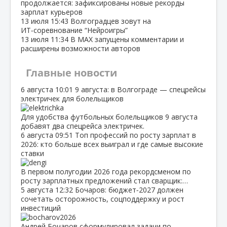
продолжается: зафиксированы новые рекорды
зарплат курьеров
13 июля
15:43
Волгоградцев зовут на
ИТ‑соревнование “Нейроигры”
13 июля
11:34
В МАХ запущены комментарии и
расширены возможности авторов
Главные новости
6 августа
10:01
9 августа: в Волгограде — спецрейсы
электричек для болельщиков
Для удобства футбольных болельщиков 9 августа
добавят два спецрейса электричек.
6 августа
09:51
Топ профессий по росту зарплат в
2026: кто больше всех выиграл и где самые высокие
ставки
В первом полугодии 2026 года рекордсменом по
росту зарплатных предложений стал сварщик:…
5 августа
12:32
Бочаров: бюджет‑2027 должен
сочетать осторожность, соцподдержку и рост
инвестиций
Андрей Бочаров сформулировал задачи по