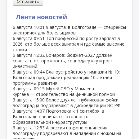
Отправить
Лента новостей
6 августа
10:01
9 августа: в Волгограде — спецрейсы
электричек для болельщиков
6 августа
09:51
Топ профессий по росту зарплат в
2026: кто больше всех выиграл и где самые высокие
ставки
5 августа
12:32
Бочаров: бюджет‑2027 должен
сочетать осторожность, соцподдержку и рост
инвестиций
5 августа
09:44
Благоустройство у гимназии № 10:
Волгоград продолжает реализацию 10‑летней
программы развития
4 августа
09:15
Музей СВО у Мамаева
кургана — строительство на финишной прямой
3 августа
15:00
Более двух лет публиковал фейки:
волгоградца подозревают в дискредитации ВС РФ
3 августа
14:07
Подготовка к 1 сентября: в
Волгограде оценивают готовность
образовательной инфраструктуры
3 августа
12:53
Агрессия на фоне опьянения:
волгоградку подозревают в нападении с ножом на
прохожую