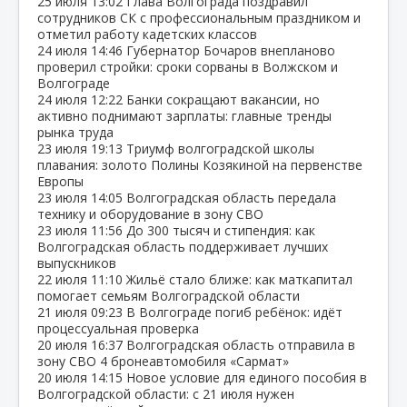
25 июля
13:02
Глава Волгограда поздравил
сотрудников СК с профессиональным праздником и
отметил работу кадетских классов
24 июля
14:46
Губернатор Бочаров внепланово
проверил стройки: сроки сорваны в Волжском и
Волгограде
24 июля
12:22
Банки сокращают вакансии, но
активно поднимают зарплаты: главные тренды
рынка труда
23 июля
19:13
Триумф волгоградской школы
плавания: золото Полины Козякиной на первенстве
Европы
23 июля
14:05
Волгоградская область передала
технику и оборудование в зону СВО
23 июля
11:56
До 300 тысяч и стипендия: как
Волгоградская область поддерживает лучших
выпускников
22 июля
11:10
Жильё стало ближе: как маткапитал
помогает семьям Волгоградской области
21 июля
09:23
В Волгограде погиб ребёнок: идёт
процессуальная проверка
20 июля
16:37
Волгоградская область отправила в
зону СВО 4 бронеавтомобиля «Сармат»
20 июля
14:15
Новое условие для единого пособия в
Волгоградской области: с 21 июля нужен