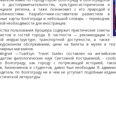
 о достопримечательностях, культурно-историческом и
енциале региона, а таже познакомит с его природой и
обенностями. Разработчики-составители разместили в
ьные карты Волгограда и небольшой словарь – переводчик
вой необходимости для иностранцев.
обства пользования брошюра содержит практические советы
ристов и гостей города. В частности — рекомендации о
ой инфраструктуре, транспортной доступности, а также
курсионном обслуживании, цены на билеты в музеи и теат
енирных магазинов.
lingrad —Tsaritsyn: Travel Guide» составлен на английско
идатом филологических наук Светланой Кострыкиной, - сооб
то Волгограду, как городу с потрясающей историей, тако
в, бизнесменов и студентов, давно был необходим. В админи
одитель по Волгограду ни в чем не уступает подобным издан
стической литературы.