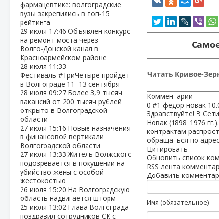
фармацевтике: волгоградские
вузы закрепились в топ‑15
рейтинга
29 июля
17:46
Объявлен конкурс
на ремонт моста через
Самое
Волго‑Донской канал в
Красноармейском районе
28 июля
11:33
Читать Кривое-Зерк
Фестиваль #ТриЧетыре пройдёт
в Волгограде 11–13 сентября
28 июля
09:27
Более 3,9 тысяч
Комментарии
вакансий от 200 тысяч рублей
0
#1
федор новак
10.
открыто в Волгоградской
Здравствуйте! В Сети
области
Новак (1898_1976 гг.)
27 июля
15:16
Новые назначения
контрактам распрос
в финансовой вертикали
обращаться по адрес
Волгоградской области
Цитировать
27 июля
13:33
Житель Волжского
Обновить список ко
подозревается в покушении на
RSS лента комментар
убийство жены с особой
Добавить комментар
жестокостью
26 июля
15:20
На Волгоградскую
область надвигается шторм
Имя (обязательное)
25 июля
13:02
Глава Волгограда
поздравил сотрудников СК с