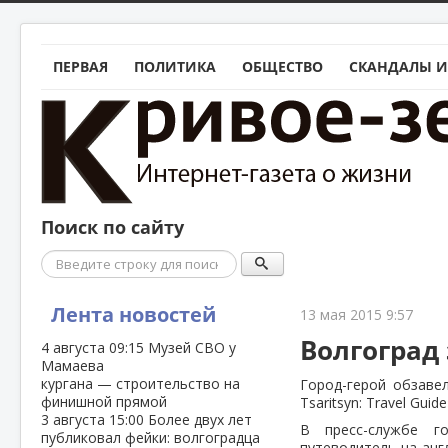
ПЕРВАЯ
ПОЛИТИКА
ОБЩЕСТВО
СКАНДАЛЫ И
Поиск по сайту
Поиск
Лента новостей
13 мая 2015 9:57
Волгоград
4 августа
09:15
Музей СВО у
Мамаева
кургана — строительство на
Город-герой обзаве
финишной прямой
Tsaritsyn: Travel Guide
3 августа
15:00
Более двух лет
В пресс-службе го
публиковал фейки: волгоградца
путеводитель на анг