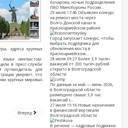
Бочарова, ночью подразделения
ПВО Минобороны России…
29 июля
17:46
Объявлен конкурс
на ремонт моста через
Волго‑Донской канал в
Красноармейском районе
Город запускает конкурс, чтобы
выбрать подрядчика для
обновления моста в
ры, адреса крупных
Красноармейском…
28 июля
09:27
Более 3,9 тысяч
м языке лингвистом-
вакансий от 200 тысяч рублей
щили в пресс-службе
открыто в Волгоградской
й путеводитель для
области
страции уверяют, что
иям крупных мировых
По данным за май — июнь 2026,
в Волгоградской области
размещено свыше 3,9 тыс.
вакансий с…
27 июля
15:16
Новые назначения
в финансовой вертикали
Вперед
Волгоградской области
В регионе — кадровые подвижки: