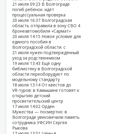
21 июля
09:23
В Волгограде
погиб ребёнок: идёт
процессуальная проверка
20 июля
16:37
Волгоградская
область отправила в зону СВО 4
бронеавтомобиля «Сармат»
20 июля
14:15
Новое условие для
единого пособия в
Волгоградской области: с
21 июля нужен подтверждённый
уход за родственником
19 июля
13:43
Ещё одну
библиотеку в Волгоградской
области переоборудуют по
модельному стандарту
18 июля
13:14
От квестов до
VR‑туров: в Камышине готовят к
открытию детский
просветительский центр
17 июля
14:02
Орден
Мужества — посмертно: в
Волгограде увековечили память
сотрудника УФСИН Сергея
Рыкова
17 июля
13:51
Цены в