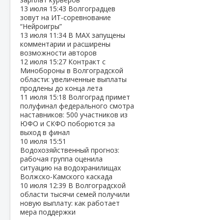
13 июля
15:43
Волгоградцев
зовут на ИТ‑соревнование
“Нейроигры”
13 июля
11:34
В МАХ запущены
комментарии и расширены
возможности авторов
12 июля
15:27
Контракт с
Минобороны в Волгоградской
области: увеличенные выплаты
продлены до конца лета
11 июля
15:18
Волгоград примет
полуфинал федерального смотра
наставников: 500 участников из
ЮФО и СКФО поборются за
выход в финал
10 июля
15:51
Водохозяйственный прогноз:
рабочая группа оценила
ситуацию на водохранилищах
Волжско‑Камского каскада
10 июля
12:39
В Волгоградской
области тысячи семей получили
новую выплату: как работает
мера поддержки