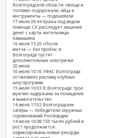
Волгоградской области: овощи и
топливо подорожали, яйца и
инструменты — подешевели
17 июля
09:44
Кража под видом
помощи: СК расследует хищение
денег с карты жительницы
Камышина
16 июля
15:20
«После
матча — без пробок: в
Волгограде пустят
дополнительные электрички
20 июля
16 июля
10:16
УФАС Волгограда
остановило рекламу клубных
шоу‑программ
15 июля
10:03
В Волгограде трое
мужчин задержаны за похищение
и вымогательство
14 июля
17:02
Волгоградские
сапёры — победители окружных
соревнований Росгвардии
14 июля
10:48
150 тысяч рублей и
рост продолжается:
зафиксированы новые рекорды
зарплат курьеров