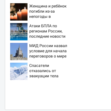
Женщина и ребёнок
погибли из-за
непогоды в
Смоленске
Атаки БПЛА по
регионам России,
последние новости
на 7 августа 2026:
МИД России назвал
последствия, атаки
условие для начала
на склады
переговоров о мире
Wildberries,
с Украиной
состояние
Спасатели
пострадавших
отказались от
эвакуации тела
Натальи
Наговицыной с
семитысячника