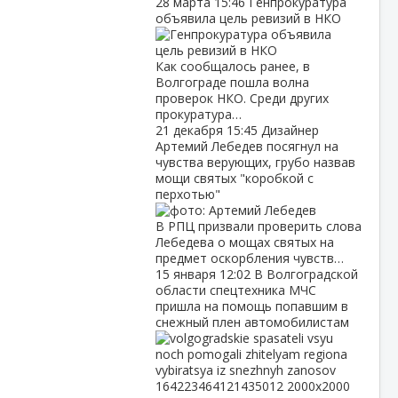
28 марта
15:46
Генпрокуратура
объявила цель ревизий в НКО
Как сообщалось ранее, в
Волгограде пошла волна
проверок НКО. Среди других
прокуратура…
21 декабря
15:45
Дизайнер
Артемий Лебедев посягнул на
чувства верующих, грубо назвав
мощи святых "коробкой с
перхотью"
В РПЦ призвали проверить слова
Лебедева о мощах святых на
предмет оскорбления чувств…
15 января
12:02
В Волгоградской
области спецтехника МЧС
пришла на помощь попавшим в
снежный плен автомобилистам