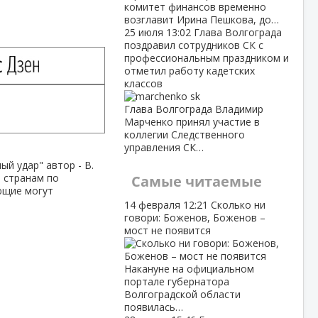
комитет финансов временно
возглавит Ирина Пешкова, до…
25 июля
13:02
Глава Волгограда
поздравил сотрудников СК с
профессиональным праздником и
отметил работу кадетских
классов
Глава Волгограда Владимир
Марченко принял участие в
коллегии Следственного
управления СК…
й удар" автор - В.
ем странам по
Самые читаемые
ющие могут
14 февраля
12:21
Сколько ни
говори: Боженов, Боженов –
мост не появится
Накануне на официальном
портале губернатора
Волгоградской области
появилась…