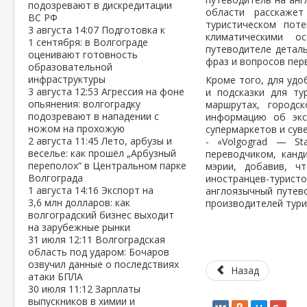
подозревают в дискредитации
области расскажет
ВС РФ
туристическом пот
3 августа
14:07
Подготовка к
климатическими ос
1 сентября: в Волгограде
путеводителе детал
оценивают готовность
фраз и вопросов пер
образовательной
инфраструктуры
Кроме того, для уд
3 августа
12:53
Агрессия на фоне
и подсказки для ту
опьянения: волгоградку
маршрутах, городск
подозревают в нападении с
информацию об экс
ножом на прохожую
супермаркетов и сув
2 августа
11:45
Лето, арбузы и
- «Volgograd — Sta
веселье: как прошёл „Арбузный
переводчиком, канд
переполох“ в Центральном парке
мэрии, добавив, ч
Волгограда
иностранцев-туристо
1 августа
14:16
Экспорт на
англоязычный путев
3,6 млн долларов: как
производителей тури
волгоградский бизнес выходит
на зарубежные рынки
31 июля
12:11
Волгоградская
область под ударом: Бочаров
озвучил данные о последствиях
Назад
атаки БПЛА
30 июля
11:12
Зарплаты
выпускников в химии и