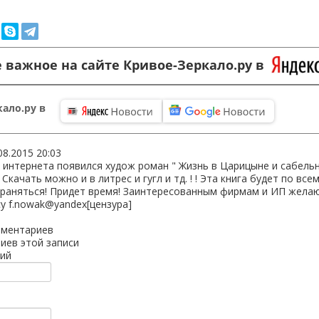
 важное на сайте Кривое-Зеркало.ру в
ало.ру в
08.2015 20:03
 интернета появился худож роман " Жизнь в Царицыне и сабельны
. Скачать можно и в литрес и гугл и тд. ! ! Эта книга будет по вс
траняться! Придет время! Заинтересованным фирмам и ИП жела
у f.nowak@yandex[цензура]
мментариев
иев этой записи
ий