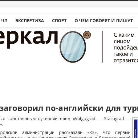
 ЧП
ЭКСПЕРТИЗА
СПОРТ
О ЧЕМ ГОВОРЯТ И ПИШУТ
 заговорил по-английски для ту
лся собственным путеводителем «Volgograd — Stalingrad —
».
родской администрации рассказали «КЗ», что первый
лийском языке по городу-герою Волгограду и Волгоградской