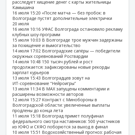
расследует хищение денег с карты жительницы
Камышина
16 июля
15:20
«После матча — без пробок: в
Волгограде пустят дополнительные электрички
20 июля
16 июля
10:16
УФАС Волгограда остановило рекламу
клубных шоу‑программ
15 июля
10:03
В Волгограде трое мужчин задержаны
за похищение и вымогательство
14 июля
17:02
Волгоградские сапёры — победители
окружных соревнований Росгвардии
14 июля
10:48
150 тысяч рублей и рост
продолжается: зафиксированы новые рекорды
зарплат курьеров
13 июля
15:43
Волгоградцев зовут на
ИТ‑соревнование “Нейроигры”
13 июля
11:34
В МАХ запущены комментарии и
расширены возможности авторов
12 июля
15:27
Контракт с Минобороны в
Волгоградской области: увеличенные выплаты
продлены до конца лета
11 июля
15:18
Волгоград примет полуфинал
федерального смотра наставников: 500 участников
из ЮФО и СКФО поборются за выход в финал
10 июля
15:51
Водохозяйственный прогноз: рабочая