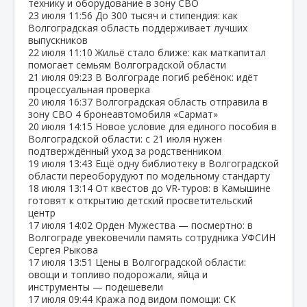
технику и оборудование в зону СВО
23 июля
11:56
До 300 тысяч и стипендия: как
Волгоградская область поддерживает лучших
выпускников
22 июля
11:10
Жильё стало ближе: как маткапитал
помогает семьям Волгоградской области
21 июля
09:23
В Волгограде погиб ребёнок: идёт
процессуальная проверка
20 июля
16:37
Волгоградская область отправила в
зону СВО 4 бронеавтомобиля «Сармат»
20 июля
14:15
Новое условие для единого пособия в
Волгоградской области: с 21 июля нужен
подтверждённый уход за родственником
19 июля
13:43
Ещё одну библиотеку в Волгоградской
области переоборудуют по модельному стандарту
18 июля
13:14
От квестов до VR‑туров: в Камышине
готовят к открытию детский просветительский
центр
17 июля
14:02
Орден Мужества — посмертно: в
Волгограде увековечили память сотрудника УФСИН
Сергея Рыкова
17 июля
13:51
Цены в Волгоградской области:
овощи и топливо подорожали, яйца и
инструменты — подешевели
17 июля
09:44
Кража под видом помощи: СК