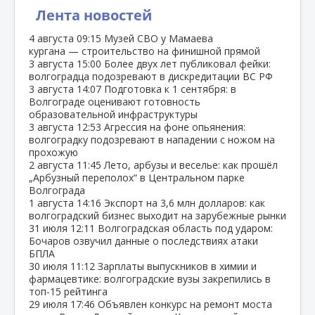
Лента новостей
4 августа
09:15
Музей СВО у Мамаева
кургана — строительство на финишной прямой
3 августа
15:00
Более двух лет публиковал фейки:
волгоградца подозревают в дискредитации ВС РФ
3 августа
14:07
Подготовка к 1 сентября: в
Волгограде оценивают готовность
образовательной инфраструктуры
3 августа
12:53
Агрессия на фоне опьянения:
волгоградку подозревают в нападении с ножом на
прохожую
2 августа
11:45
Лето, арбузы и веселье: как прошёл
„Арбузный переполох“ в Центральном парке
Волгограда
1 августа
14:16
Экспорт на 3,6 млн долларов: как
волгоградский бизнес выходит на зарубежные рынки
31 июля
12:11
Волгоградская область под ударом:
Бочаров озвучил данные о последствиях атаки
БПЛА
30 июля
11:12
Зарплаты выпускников в химии и
фармацевтике: волгоградские вузы закрепились в
топ‑15 рейтинга
29 июля
17:46
Объявлен конкурс на ремонт моста