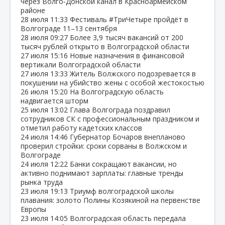
через Волго‑Донской канал в Красноармейском
районе
28 июля
11:33
Фестиваль #ТриЧетыре пройдёт в
Волгограде 11–13 сентября
28 июля
09:27
Более 3,9 тысяч вакансий от 200
тысяч рублей открыто в Волгоградской области
27 июля
15:16
Новые назначения в финансовой
вертикали Волгоградской области
27 июля
13:33
Житель Волжского подозревается в
покушении на убийство жены с особой жестокостью
26 июля
15:20
На Волгоградскую область
надвигается шторм
25 июля
13:02
Глава Волгограда поздравил
сотрудников СК с профессиональным праздником и
отметил работу кадетских классов
24 июля
14:46
Губернатор Бочаров внепланово
проверил стройки: сроки сорваны в Волжском и
Волгограде
24 июля
12:22
Банки сокращают вакансии, но
активно поднимают зарплаты: главные тренды
рынка труда
23 июля
19:13
Триумф волгоградской школы
плавания: золото Полины Козякиной на первенстве
Европы
23 июля
14:05
Волгоградская область передала