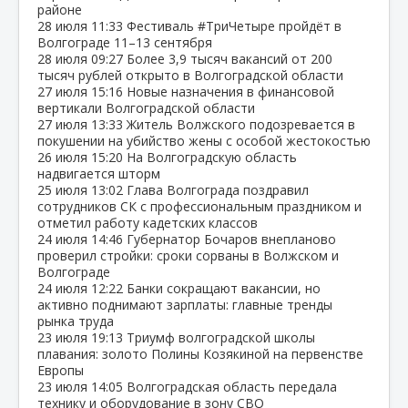
районе
28 июля
11:33
Фестиваль #ТриЧетыре пройдёт в
Волгограде 11–13 сентября
28 июля
09:27
Более 3,9 тысяч вакансий от 200
тысяч рублей открыто в Волгоградской области
27 июля
15:16
Новые назначения в финансовой
вертикали Волгоградской области
27 июля
13:33
Житель Волжского подозревается в
покушении на убийство жены с особой жестокостью
26 июля
15:20
На Волгоградскую область
надвигается шторм
25 июля
13:02
Глава Волгограда поздравил
сотрудников СК с профессиональным праздником и
отметил работу кадетских классов
24 июля
14:46
Губернатор Бочаров внепланово
проверил стройки: сроки сорваны в Волжском и
Волгограде
24 июля
12:22
Банки сокращают вакансии, но
активно поднимают зарплаты: главные тренды
рынка труда
23 июля
19:13
Триумф волгоградской школы
плавания: золото Полины Козякиной на первенстве
Европы
23 июля
14:05
Волгоградская область передала
технику и оборудование в зону СВО