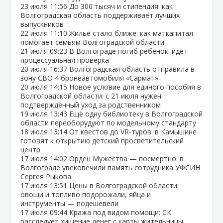
23 июля
11:56
До 300 тысяч и стипендия: как
Волгоградская область поддерживает лучших
выпускников
22 июля
11:10
Жильё стало ближе: как маткапитал
помогает семьям Волгоградской области
21 июля
09:23
В Волгограде погиб ребёнок: идёт
процессуальная проверка
20 июля
16:37
Волгоградская область отправила в
зону СВО 4 бронеавтомобиля «Сармат»
20 июля
14:15
Новое условие для единого пособия в
Волгоградской области: с 21 июля нужен
подтверждённый уход за родственником
19 июля
13:43
Ещё одну библиотеку в Волгоградской
области переоборудуют по модельному стандарту
18 июля
13:14
От квестов до VR‑туров: в Камышине
готовят к открытию детский просветительский
центр
17 июля
14:02
Орден Мужества — посмертно: в
Волгограде увековечили память сотрудника УФСИН
Сергея Рыкова
17 июля
13:51
Цены в Волгоградской области:
овощи и топливо подорожали, яйца и
инструменты — подешевели
17 июля
09:44
Кража под видом помощи: СК
расследует хищение денег с карты жительницы