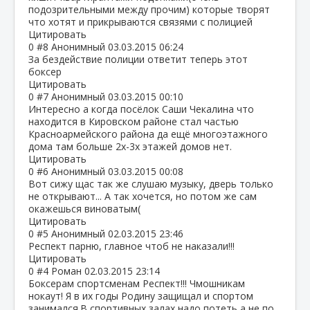
подозрительными между прочим) которые творят
что хотят и прикрываются связями с полицией
Цитировать
0
#8
Анонимный
03.03.2015 06:24
За бездействие полиции ответит теперь этот
боксер
Цитировать
0
#7
Анонимный
03.03.2015 00:10
Интересно а когда посёлок Саши Чекалина что
находится в Кировском районе стал частью
Красноармейского района да ещё многоэтажного
дома там больше 2х-3х этажей домов нет.
Цитировать
0
#6
Анонимный
03.03.2015 00:08
Вот сижу щас так же слушаю музыку, дверь только
не открывают... А так хочется, но потом же сам
окажешься виноватым(
Цитировать
0
#5
Анонимный
02.03.2015 23:46
Респект парню, главное чтоб не наказали!!!
Цитировать
0
#4
Роман
02.03.2015 23:14
Боксерам спортсменам Респект!!! Чмошникам
нокаут! Я в их годы Родину защищал и спортом
занимался.В спортивных залах надо потеть а не по