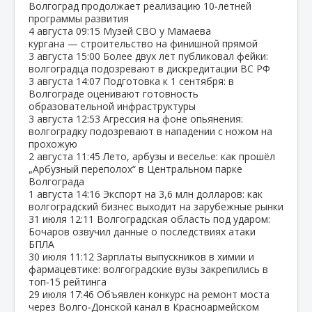
Волгоград продолжает реализацию 10‑летней
программы развития
4 августа
09:15
Музей СВО у Мамаева
кургана — строительство на финишной прямой
3 августа
15:00
Более двух лет публиковал фейки:
волгоградца подозревают в дискредитации ВС РФ
3 августа
14:07
Подготовка к 1 сентября: в
Волгограде оценивают готовность
образовательной инфраструктуры
3 августа
12:53
Агрессия на фоне опьянения:
волгоградку подозревают в нападении с ножом на
прохожую
2 августа
11:45
Лето, арбузы и веселье: как прошёл
„Арбузный переполох“ в Центральном парке
Волгограда
1 августа
14:16
Экспорт на 3,6 млн долларов: как
волгоградский бизнес выходит на зарубежные рынки
31 июля
12:11
Волгоградская область под ударом:
Бочаров озвучил данные о последствиях атаки
БПЛА
30 июля
11:12
Зарплаты выпускников в химии и
фармацевтике: волгоградские вузы закрепились в
топ‑15 рейтинга
29 июля
17:46
Объявлен конкурс на ремонт моста
через Волго‑Донской канал в Красноармейском