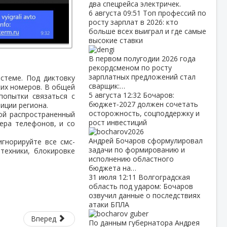
два спецрейса электричек.
6 августа
09:51
Топ профессий по
росту зарплат в 2026: кто
больше всех выиграл и где самые
высокие ставки
В первом полугодии 2026 года
рекордсменом по росту
зарплатных предложений стал
стеме. Под диктовку
сварщик:…
ких номеров. В общей
5 августа
12:32
Бочаров:
попытки связаться с
бюджет‑2027 должен сочетать
иции региона.
осторожность, соцподдержку и
кой распространенный
рост инвестиций
ера телефонов, и со
Андрей Бочаров сформулировал
гнорируйте все смс-
задачи по формированию и
ехники, блокировке
исполнению областного
бюджета на…
31 июля
12:11
Волгоградская
область под ударом: Бочаров
озвучил данные о последствиях
атаки БПЛА
Вперед
По данным губернатора Андрея