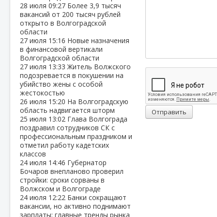
28 июля
09:27
Более 3,9 тысяч
вакансий от 200 тысяч рублей
открыто в Волгоградской
области
27 июля
15:16
Новые назначения
в финансовой вертикали
Волгоградской области
27 июля
13:33
Житель Волжского
подозревается в покушении на
убийство жены с особой
жестокостью
26 июля
15:20
На Волгоградскую
область надвигается шторм
Отправить
25 июля
13:02
Глава Волгограда
поздравил сотрудников СК с
профессиональным праздником и
отметил работу кадетских
классов
24 июля
14:46
Губернатор
Бочаров внепланово проверил
стройки: сроки сорваны в
Волжском и Волгограде
24 июля
12:22
Банки сокращают
вакансии, но активно поднимают
зарплаты: главные тренды рынка