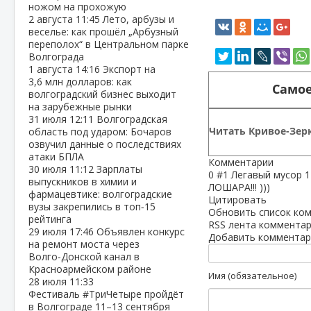
ножом на прохожую
2 августа
11:45
Лето, арбузы и
веселье: как прошёл „Арбузный
переполох“ в Центральном парке
Волгограда
1 августа
14:16
Экспорт на
3,6 млн долларов: как
Самое
волгоградский бизнес выходит
на зарубежные рынки
31 июля
12:11
Волгоградская
Читать Кривое-Зерк
область под ударом: Бочаров
озвучил данные о последствиях
атаки БПЛА
Комментарии
30 июля
11:12
Зарплаты
0
#1
Легавый мусор
1
выпускников в химии и
ЛОШАРА!!! )))
фармацевтике: волгоградские
Цитировать
вузы закрепились в топ‑15
Обновить список ко
рейтинга
RSS лента комментар
29 июля
17:46
Объявлен конкурс
Добавить комментар
на ремонт моста через
Волго‑Донской канал в
Красноармейском районе
Имя (обязательное)
28 июля
11:33
Фестиваль #ТриЧетыре пройдёт
в Волгограде 11–13 сентября