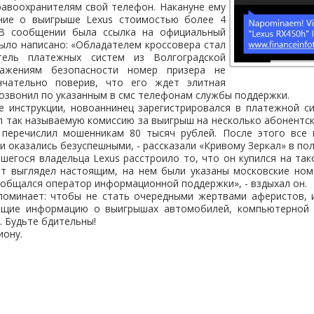
равоохранителям свой телефон. Накануне ему
ние о выигрыше Lexus стоимостью более 4
 В сообщении была ссылка на официальный
было написано: «Обладателем кроссовера стал
тель платежных систем из Волгоградской
ажениям безопасности номер призера не
ончательно поверив, что его ждет элитная
озвонил по указанным в смс телефонам службы поддержки.
е инструкции, новоаннинец зарегистрировался в платежной си
 так называемую комиссию за выигрыш на несколько абонентс
перечислил мошенникам 80 тысяч рублей. После этого все 
и оказались безуспешными, - рассказали «Кривому Зеркал» в пол
шегося владельца Lexus расстроило то, что он купился на та
йт выглядел настоящим, на нем были указаны московские ном
общался оператор информационной поддержки», - вздыхал он.
поминает: чтобы не стать очередными жертвами аферистов, и
ащие информацию о выигрышах автомобилей, компьютерной т
д. Будьте бдительны!
иону.