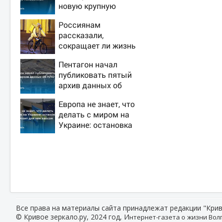
новую крупную
войну в Европе
Россиянам
неизбежной
рассказали,
сокращает ли жизнь
ночная работа
Пентагон начал
публиковать пятый
архив данных об
НЛО
Европа не знает, что
делать с миром на
Украине: остановка
боев грозит для нее
хаосом
Все права на материалы сайта принадлежат редакции "Крив
© Кривое зеркало.ру, 2024 год, И
нтернет-газета о жизни Волг