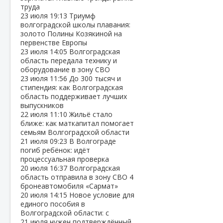
труда
23 июля
19:13
Триумф
волгоградской школы плавания:
золото Полины Козякиной на
первенстве Европы
23 июля
14:05
Волгоградская
область передала технику и
оборудование в зону СВО
23 июля
11:56
До 300 тысяч и
стипендия: как Волгоградская
область поддерживает лучших
выпускников
22 июля
11:10
Жильё стало
ближе: как маткапитал помогает
семьям Волгоградской области
21 июля
09:23
В Волгограде
погиб ребёнок: идёт
процессуальная проверка
20 июля
16:37
Волгоградская
область отправила в зону СВО 4
бронеавтомобиля «Сармат»
20 июля
14:15
Новое условие для
единого пособия в
Волгоградской области: с
21 июля нужен подтверждённый