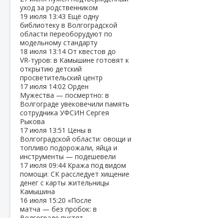
уход за родственником
19 июля
13:43
Ещё одну
библиотеку в Волгоградской
области переоборудуют по
модельному стандарту
18 июля
13:14
От квестов до
VR‑туров: в Камышине готовят к
открытию детский
просветительский центр
17 июля
14:02
Орден
Мужества — посмертно: в
Волгограде увековечили память
сотрудника УФСИН Сергея
Рыкова
17 июля
13:51
Цены в
Волгоградской области: овощи и
топливо подорожали, яйца и
инструменты — подешевели
17 июля
09:44
Кража под видом
помощи: СК расследует хищение
денег с карты жительницы
Камышина
16 июля
15:20
«После
матча — без пробок: в
Волгограде пустят