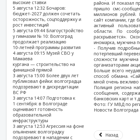
высокие ставки
района. И показал п
5 августа
12:32
Бочаров:
пришло смс-сообще
бюджет‑2027 должен сочетать
миллионов рублей.
осторожность, соцподдержку и
сайт компании, где 
рост инвестиций
активный пользова
5 августа
09:44
Благоустройство
области. По сообр
у гимназии № 10: Волгоград
раскрывается». Ок
продолжает реализацию
иномарка, мужчина п
10‑летней программы развития
- Получив подробны
4 августа
09:15
Музей СВО у
потерпевший перевел
Мамаева
сложности мужчина 
кургана — строительство на
организаторами акци
финишной прямой
Больше всего неудав
3 августа
15:00
Более двух лет
способ обмана. «Са
публиковал фейки: волгоградца
мной очень вежливо 
подозревают в дискредитации
Полиция региона на
ВС РФ
сообщения, содерж
3 августа
14:07
Подготовка к
банковских карт и т.
1 сентября: в Волгограде
Фото: ГУ МВД по рег
оценивают готовность
Новости Волгограда
образовательной
инфраструктуры
3 августа
12:53
Агрессия на фоне
опьянения: волгоградку
Назад
подозревают в нападении с