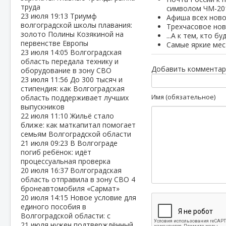
труда
символом ЧМ-20
23 июля
19:13
Триумф
Афиша всех ново
волгоградской школы плавания:
Трехчасовое нов
золото Полины Козякиной на
...А к тем, кто 
первенстве Европы
Самые яркие мес
23 июля
14:05
Волгоградская
область передала технику и
Добавить комментар
оборудование в зону СВО
23 июля
11:56
До 300 тысяч и
стипендия: как Волгоградская
Имя (обязательное)
область поддерживает лучших
выпускников
22 июля
11:10
Жильё стало
ближе: как маткапитал помогает
семьям Волгоградской области
21 июля
09:23
В Волгограде
погиб ребёнок: идёт
процессуальная проверка
20 июля
16:37
Волгоградская
область отправила в зону СВО 4
бронеавтомобиля «Сармат»
20 июля
14:15
Новое условие для
единого пособия в
Волгоградской области: с
21 июля нужен подтверждённый