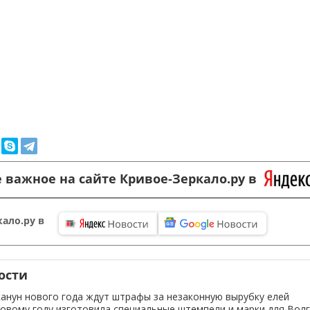
 важное на сайте Кривое-Зеркало.ру в
ало.ру в
ости
канун нового года ждут штрафы за незаконную вырубку елей
новому году изготовила специальные штемпели и марки для Волг