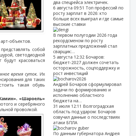
два спецрейса электричек.
6 августа
09:51
Топ профессий по
росту зарплат в 2026: кто
больше всех выиграл и где самые
высокие ставки
В первом полугодии 2026 года
рекордсменом по росту
 арт-объектов.
зарплатных предложений стал
представлять собой
сварщик:…
ишурой, светодиодной
5 августа
12:32
Бочаров:
г будут красоваться
бюджет‑2027 должен сочетать
осторожность, соцподдержку и
рост инвестиций
мное время суток.
Их
нсирования для таких
Андрей Бочаров сформулировал
стоить такая обувь
задачи по формированию и
исполнению областного
Камин».
«Шароель»
бюджета на…
лотого и серебряного
31 июля
12:11
Волгоградская
альной проволкой.
область под ударом: Бочаров
озвучил данные о последствиях
атаки БПЛА
По данным губернатора Андрея