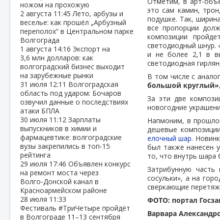
Отметим, в арт-объ
ножом на прохожую
это сам камин, трон
2 августа
11:45
Лето, арбузы и
подушке. Так, ширина
веселье: как прошёл „Арбузный
все пропорции долж
переполох“ в Центральном парке
композиции пройде
Волгограда
светодиодный шнур. 
1 августа
14:16
Экспорт на
и не более 2,1 в в
3,6 млн долларов: как
светодиодная гирлян
волгоградский бизнес выходит
на зарубежные рынки
В том числе с анал
31 июля
12:11
Волгоградская
большой круглый»,
область под ударом: Бочаров
За эти две компози
озвучил данные о последствиях
новогодние украшени
атаки БПЛА
30 июля
11:12
Зарплаты
Напмоним, в прошло
выпускников в химии и
дешевые композиции
фармацевтике: волгоградские
елочный шар.
Новинк
вузы закрепились в топ‑15
был также нанесен у
рейтинга
то, что внутрь шара
29 июля
17:46
Объявлен конкурс
Затрибунную часть
на ремонт моста через
сосульки», а на гор
Волго‑Донской канал в
сверкающие перетяжк
Красноармейском районе
28 июля
11:33
ФОТО: портал Госз
Фестиваль #ТриЧетыре пройдёт
Варвара Александр
в Волгограде 11–13 сентября