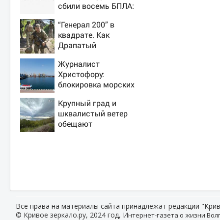
сбили восемь БПЛА:
эвакуированы 800
“Генерал 200” в
сотрудников
квадрате. Как
Wildberries
Драпатый
переплюнул
Журналист
Сырского
Христофору:
блокировка морских
портов —
Крупный град и
катастрофа для
шквалистый ветер
Украины
обещают
ульяновцам на
выходные
Все права на материалы сайта принадлежат редакции "Крив
© Кривое зеркало.ру, 2024 год, И
нтернет-газета о жизни Волг