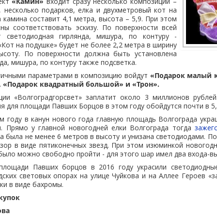
ект
«Камин»
входит сразу несколько композиций –
, несколько подарков, елка и двухметровый кот на
 камина составит 4,1 метра, высота – 5,9. При этом
ны соответствовать эскизу. По поверхности всей
т светодиодная гирлянда, мишура, по контуру -
«Кот на подушке» будет не более 2,2 метра в ширину
ысоту. По поверхности должна быть установлена
да, мишура, по контуру также подсветка.
огичными параметрами в композицию войдут
«Подарок малый 
 «Подарок квадратный большой» и «Трон».
ции «Волгоградгорсвет» заплатит около 3 миллионов рублей
я для площади Павших Борцов в этом году обойдутся почти в 5,
м году в канун нового года главную площадь Волгограда укра
. Прямо у главной новогодней елки Волгограда тогда
зажег
а была не менее 6 метров в высоту и унизана светодиодами. По
зор в виде пятиконечных звезд. При этом изюминкой новогод
 было можно свободно пройти - для этого шар имел два входа-в
 площади Павших борцов в 2016 году украсили светодиодны
одских световых опорах на улице Чуйкова и на Аллее Героев «з
и в виде бахромы.
акупок
ова