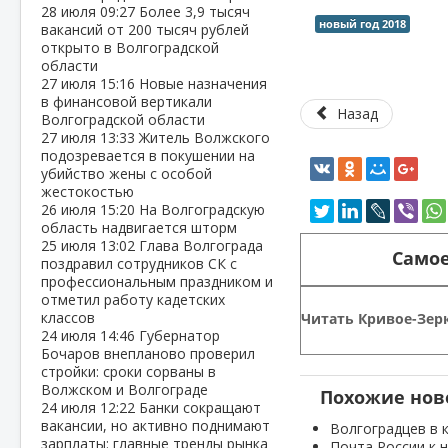
28 июля
09:27
Более 3,9 тысяч
новый год 2018
вакансий от 200 тысяч рублей
открыто в Волгоградской
области
27 июля
15:16
Новые назначения
в финансовой вертикали
Назад
Волгоградской области
27 июля
13:33
Житель Волжского
подозревается в покушении на
убийство жены с особой
жестокостью
26 июля
15:20
На Волгоградскую
область надвигается шторм
25 июля
13:02
Глава Волгограда
Самое
поздравил сотрудников СК с
профессиональным праздником и
отметил работу кадетских
классов
Читать Кривое-Зерк
24 июля
14:46
Губернатор
Бочаров внепланово проверил
стройки: сроки сорваны в
Волжском и Волгограде
Похожие нов
24 июля
12:22
Банки сокращают
вакансии, но активно поднимают
Волгоградцев в 
зарплаты: главные тренды рынка
Почта России к 