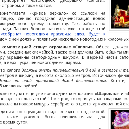
 приобретет новогоднюю декорацию «Сапоги»,
 с троном, а также котом.
ернет-газета «Кривое зеркало» со ссылкой на
нтацию, сейчас городская администрация вовсю
пающему новогоднему торжеству. Так, работы по
ощади Павших борцов начнутся уже в конце этой
«собрана» новогодняя красавица здесь будет к
дом с ней должны появиться несколько новогодних и красочных
 композицией станут огромные «Сапоги».
Объект должен 
ами, соедененых скамейкой, также они должны быть обшиты м
уру украшенны светодиодным шнуром. В верхней части сапо
в, а верх - украшен новогодними шарами.
что сапоги
должны иметь привлекательный вид в светлое и те
 метров в ширину, а высота около 2,5 метров. Источником фина
дства от иной, приносящей доход деятельности».
Кстати, 
5 миллиона рублей.
рсвет» купит еще две новогодних композиции
«Шароель» и «
вогоднюю ель высотой 11 метров, которая усыпана шарами зо
тановлены поверх мишуры серебристого цвета, армированной
ст
диться конструкция в виде звезды с подсветкой.
ь» также должна быть привлекательна для
е время суток.