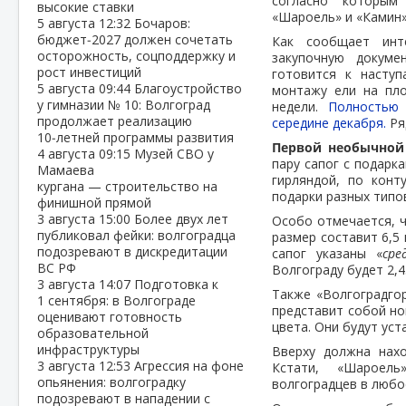
согласно которым
высокие ставки
«Шароель» и «Камин»
5 августа
12:32
Бочаров:
бюджет‑2027 должен сочетать
Как сообщает инт
осторожность, соцподдержку и
закупочную докуме
рост инвестиций
готовится к насту
5 августа
09:44
Благоустройство
монтажу ели на пл
у гимназии № 10: Волгоград
недели.
Полностью 
продолжает реализацию
середине декабря.
Ря
10‑летней программы развития
Первой необычной
4 августа
09:15
Музей СВО у
пару сапог с подарк
Мамаева
гирляндой, по конт
кургана — строительство на
подарки разных типо
финишной прямой
3 августа
15:00
Более двух лет
Особо отмечается, 
публиковал фейки: волгоградца
размер составит 6,5
подозревают в дискредитации
сапог указаны «
сре
ВС РФ
Волгограду будет 2,4
3 августа
14:07
Подготовка к
Также «Волгоградго
1 сентября: в Волгограде
представит собой но
оценивают готовность
цвета. Они будут ус
образовательной
инфраструктуры
Вверху должна нахо
3 августа
12:53
Агрессия на фоне
Кстати, «Шароел
опьянения: волгоградку
волгоградцев в любо
подозревают в нападении с