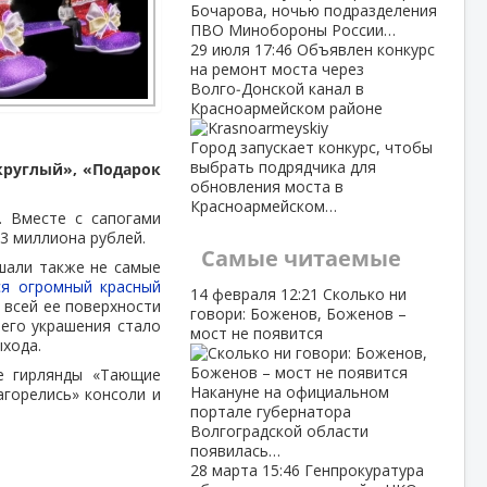
Бочарова, ночью подразделения
ПВО Минобороны России…
29 июля
17:46
Объявлен конкурс
на ремонт моста через
Волго‑Донской канал в
Красноармейском районе
Город запускает конкурс, чтобы
выбрать подрядчика для
круглый», «Подарок
обновления моста в
Красноармейском…
. Вместе с сапогами
3 миллиона рублей.
Самые читаемые
шали также не самые
ся огромный красный
14 февраля
12:21
Сколько ни
 всей ее поверхности
говори: Боженов, Боженов –
него украшения стало
мост не появится
ыхода.
е гирлянды «Тающие
Накануне на официальном
агорелись» консоли и
портале губернатора
Волгоградской области
появилась…
28 марта
15:46
Генпрокуратура