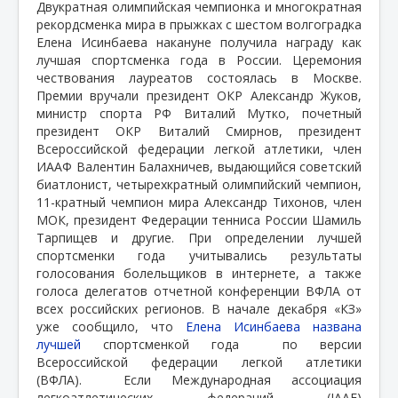
Двукратная олимпийская чемпионка и многократная
рекордсменка мира в прыжках с шестом волгоградка
Елена Исинбаева накануне получила награду как
лучшая спортсменка года в России. Церемония
чествования лауреатов состоялась в Москве.
Премии вручали президент ОКР Александр Жуков,
министр спорта РФ Виталий Мутко, почетный
президент ОКР Виталий Смирнов, президент
Всероссийской федерации легкой атлетики, член
ИААФ Валентин Балахничев, выдающийся советский
биатлонист, четырехкратный олимпийский чемпион,
11-кратный чемпион мира Александр Тихонов, член
МОК, президент Федерации тенниса России Шамиль
Тарпищев и другие. При определении лучшей
спортсменки года учитывались результаты
голосования болельщиков в интернете, а также
голоса делегатов отчетной конференции ВФЛА от
всех российских регионов. В начале декабря «КЗ»
уже сообщило, что
Елена Исинбаева названа
лучшей
спортсменкой года
по версии
Всероссийской федерации легкой атлетики
(ВФЛА). Если Международная ассоциация
легкоатлетических федераций (IAAF)