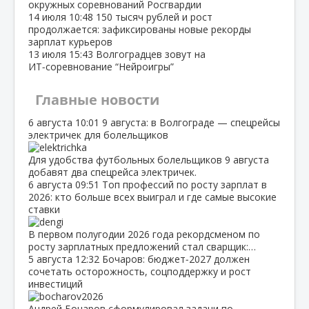
окружных соревнований Росгвардии
14 июля
10:48
150 тысяч рублей и рост
продолжается: зафиксированы новые рекорды
зарплат курьеров
13 июля
15:43
Волгоградцев зовут на
ИТ‑соревнование “Нейроигры”
Главные новости
6 августа
10:01
9 августа: в Волгограде — спецрейсы
электричек для болельщиков
Для удобства футбольных болельщиков 9 августа
добавят два спецрейса электричек.
6 августа
09:51
Топ профессий по росту зарплат в
2026: кто больше всех выиграл и где самые высокие
ставки
В первом полугодии 2026 года рекордсменом по
росту зарплатных предложений стал сварщик:…
5 августа
12:32
Бочаров: бюджет‑2027 должен
сочетать осторожность, соцподдержку и рост
инвестиций
Андрей Бочаров сформулировал задачи по