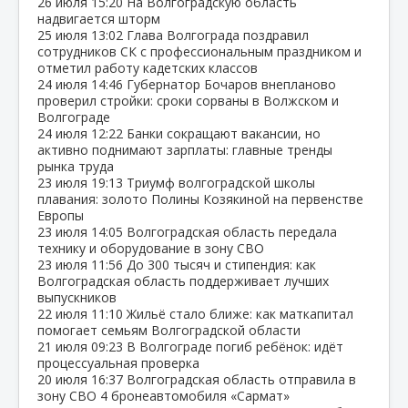
26 июля
15:20
На Волгоградскую область
надвигается шторм
25 июля
13:02
Глава Волгограда поздравил
сотрудников СК с профессиональным праздником и
отметил работу кадетских классов
24 июля
14:46
Губернатор Бочаров внепланово
проверил стройки: сроки сорваны в Волжском и
Волгограде
24 июля
12:22
Банки сокращают вакансии, но
активно поднимают зарплаты: главные тренды
рынка труда
23 июля
19:13
Триумф волгоградской школы
плавания: золото Полины Козякиной на первенстве
Европы
23 июля
14:05
Волгоградская область передала
технику и оборудование в зону СВО
23 июля
11:56
До 300 тысяч и стипендия: как
Волгоградская область поддерживает лучших
выпускников
22 июля
11:10
Жильё стало ближе: как маткапитал
помогает семьям Волгоградской области
21 июля
09:23
В Волгограде погиб ребёнок: идёт
процессуальная проверка
20 июля
16:37
Волгоградская область отправила в
зону СВО 4 бронеавтомобиля «Сармат»