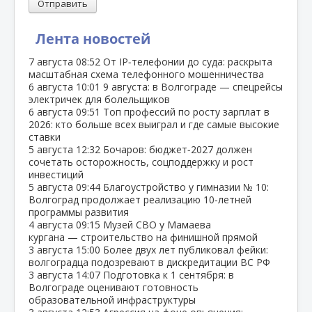
Отправить
Лента новостей
7 августа
08:52
От IP‑телефонии до суда: раскрыта
масштабная схема телефонного мошенничества
6 августа
10:01
9 августа: в Волгограде — спецрейсы
электричек для болельщиков
6 августа
09:51
Топ профессий по росту зарплат в
2026: кто больше всех выиграл и где самые высокие
ставки
5 августа
12:32
Бочаров: бюджет‑2027 должен
сочетать осторожность, соцподдержку и рост
инвестиций
5 августа
09:44
Благоустройство у гимназии № 10:
Волгоград продолжает реализацию 10‑летней
программы развития
4 августа
09:15
Музей СВО у Мамаева
кургана — строительство на финишной прямой
3 августа
15:00
Более двух лет публиковал фейки:
волгоградца подозревают в дискредитации ВС РФ
3 августа
14:07
Подготовка к 1 сентября: в
Волгограде оценивают готовность
образовательной инфраструктуры