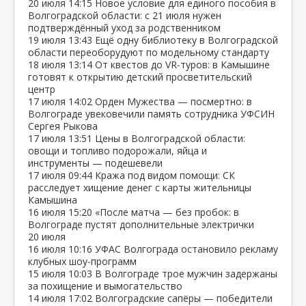
20 июля
14:15
Новое условие для единого пособия в
Волгоградской области: с 21 июля нужен
подтверждённый уход за родственником
19 июля
13:43
Ещё одну библиотеку в Волгоградской
области переоборудуют по модельному стандарту
18 июля
13:14
От квестов до VR‑туров: в Камышине
готовят к открытию детский просветительский
центр
17 июля
14:02
Орден Мужества — посмертно: в
Волгограде увековечили память сотрудника УФСИН
Сергея Рыкова
17 июля
13:51
Цены в Волгоградской области:
овощи и топливо подорожали, яйца и
инструменты — подешевели
17 июля
09:44
Кража под видом помощи: СК
расследует хищение денег с карты жительницы
Камышина
16 июля
15:20
«После матча — без пробок: в
Волгограде пустят дополнительные электрички
20 июля
16 июля
10:16
УФАС Волгограда остановило рекламу
клубных шоу‑программ
15 июля
10:03
В Волгограде трое мужчин задержаны
за похищение и вымогательство
14 июля
17:02
Волгоградские сапёры — победители