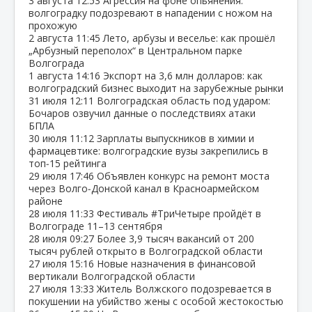
3 августа
12:53
Агрессия на фоне опьянения:
волгоградку подозревают в нападении с ножом на
прохожую
2 августа
11:45
Лето, арбузы и веселье: как прошёл
„Арбузный переполох“ в Центральном парке
Волгограда
1 августа
14:16
Экспорт на 3,6 млн долларов: как
волгоградский бизнес выходит на зарубежные рынки
31 июля
12:11
Волгоградская область под ударом:
Бочаров озвучил данные о последствиях атаки
БПЛА
30 июля
11:12
Зарплаты выпускников в химии и
фармацевтике: волгоградские вузы закрепились в
топ‑15 рейтинга
29 июля
17:46
Объявлен конкурс на ремонт моста
через Волго‑Донской канал в Красноармейском
районе
28 июля
11:33
Фестиваль #ТриЧетыре пройдёт в
Волгограде 11–13 сентября
28 июля
09:27
Более 3,9 тысяч вакансий от 200
тысяч рублей открыто в Волгоградской области
27 июля
15:16
Новые назначения в финансовой
вертикали Волгоградской области
27 июля
13:33
Житель Волжского подозревается в
покушении на убийство жены с особой жестокостью