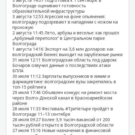
3 августа
14:07
Подготовка к 1 сентября: в
Волгограде оценивают готовность
образовательной инфраструктуры
3 августа
12:53
Агрессия на фоне опьянения:
волгоградку подозревают в нападении с ножом на
прохожую
2 августа
11:45
Лето, арбузы и веселье: как прошёл
„Арбузный переполох“ в Центральном парке
Волгограда
1 августа
14:16
Экспорт на 3,6 млн долларов: как
волгоградский бизнес выходит на зарубежные рынки
31 июля
12:11
Волгоградская область под ударом:
Бочаров озвучил данные о последствиях атаки
БПЛА
30 июля
11:12
Зарплаты выпускников в химии и
фармацевтике: волгоградские вузы закрепились в
топ‑15 рейтинга
29 июля
17:46
Объявлен конкурс на ремонт моста
через Волго‑Донской канал в Красноармейском
районе
28 июля
11:33
Фестиваль #ТриЧетыре пройдёт в
Волгограде 11–13 сентября
28 июля
09:27
Более 3,9 тысяч вакансий от 200
тысяч рублей открыто в Волгоградской области
27 июля
15:16
Новые назначения в финансовой