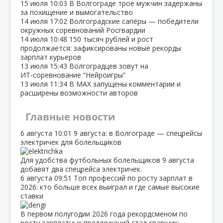
15 июля
10:03
В Волгограде трое мужчин задержаны
за похищение и вымогательство
14 июля
17:02
Волгоградские сапёры — победители
окружных соревнований Росгвардии
14 июля
10:48
150 тысяч рублей и рост
продолжается: зафиксированы новые рекорды
зарплат курьеров
13 июля
15:43
Волгоградцев зовут на
ИТ‑соревнование “Нейроигры”
13 июля
11:34
В МАХ запущены комментарии и
расширены возможности авторов
Главные новости
6 августа
10:01
9 августа: в Волгограде — спецрейсы
электричек для болельщиков
Для удобства футбольных болельщиков 9 августа
добавят два спецрейса электричек.
6 августа
09:51
Топ профессий по росту зарплат в
2026: кто больше всех выиграл и где самые высокие
ставки
В первом полугодии 2026 года рекордсменом по
росту зарплатных предложений стал сварщик:…