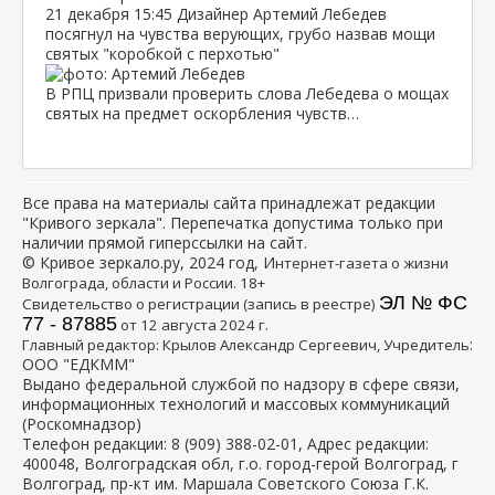
21 декабря
15:45
Дизайнер Артемий Лебедев
посягнул на чувства верующих, грубо назвав мощи
святых "коробкой с перхотью"
В РПЦ призвали проверить слова Лебедева о мощах
святых на предмет оскорбления чувств…
Все права на материалы сайта принадлежат редакции
"Кривого зеркала". Перепечатка допустима только при
наличии прямой гиперссылки на сайт.
© Кривое зеркало.ру, 2024 год, И
нтернет-газета о жизни
Волгограда, области и России. 18+
ЭЛ № ФС
Свидетельство о регистрации (запись в реестре)
77 - 87885
от 12 августа 2024 г.
:
Главный редактор: Крылов Александр Сергеевич, Учредитель
ООО "ЕДКММ"
Выдано федеральной службой по надзору в сфере связи,
информационных технологий и массовых коммуникаций
(Роскомнадзор)
Телефон редакции:
8 (909) 388-02-01
, Адрес редакции:
400048, Волгоградская обл, г.о. город-герой Волгоград, г
Волгоград, пр-кт им. Маршала Советского Союза Г.К.