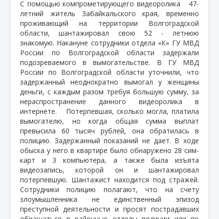
С помощью компрометирующего видеоролика 47-
летний житель Забайкальского края, временно
проживающий на территории Волгоградской
области, шантажировал свою 52 - летнюю
знакомую. Накануне сотрудники отдела «К» ГУ МВД
России по Волгоградской области задержали
подозреваемого в вымогательстве. В ГУ МВД
России по Волгоградской области уточнили, что
задержанный неоднократно вымогал у женщины
деньги, с каждым разом требуя большую сумму, за
нераспространение данного видеоролика в
интернете. Потерпевшая, сколько могла, платила
вымогателю, но когда общая сумма выплат
превысила 60 тысяч рублей, она обратилась в
полицию. Задержанный показаний не дает. В ходе
обыска у него в квартире было обнаружено 28 сим-
карт и 3 компьютера, а также была изъята
видеозапись, которой он и шантажировал
потерпевшую. Шантажист находится под стражей.
Сотрудники полицию полагают, что на счету
злоумышленника не единственный эпизод
преступной деятельности и просят пострадавших
обращаться в районные отделы полиции или по