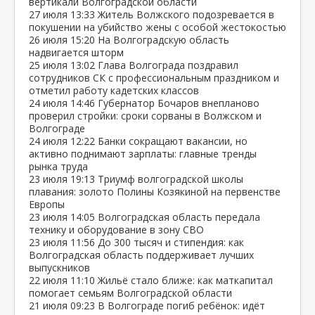
вертикали Волгоградской области
27 июля
13:33
Житель Волжского подозревается в
покушении на убийство жены с особой жестокостью
26 июля
15:20
На Волгоградскую область
надвигается шторм
25 июля
13:02
Глава Волгограда поздравил
сотрудников СК с профессиональным праздником и
отметил работу кадетских классов
24 июля
14:46
Губернатор Бочаров внепланово
проверил стройки: сроки сорваны в Волжском и
Волгограде
24 июля
12:22
Банки сокращают вакансии, но
активно поднимают зарплаты: главные тренды
рынка труда
23 июля
19:13
Триумф волгоградской школы
плавания: золото Полины Козякиной на первенстве
Европы
23 июля
14:05
Волгоградская область передала
технику и оборудование в зону СВО
23 июля
11:56
До 300 тысяч и стипендия: как
Волгоградская область поддерживает лучших
выпускников
22 июля
11:10
Жильё стало ближе: как маткапитал
помогает семьям Волгоградской области
21 июля
09:23
В Волгограде погиб ребёнок: идёт