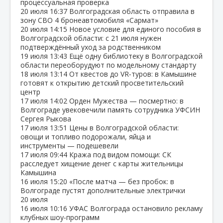
процессуальная проверка
20 июля
16:37
Волгоградская область отправила в
зону СВО 4 бронеавтомобиля «Сармат»
20 июля
14:15
Новое условие для единого пособия в
Волгоградской области: с 21 июля нужен
подтверждённый уход за родственником
19 июля
13:43
Ещё одну библиотеку в Волгоградской
области переоборудуют по модельному стандарту
18 июля
13:14
От квестов до VR‑туров: в Камышине
готовят к открытию детский просветительский
центр
17 июля
14:02
Орден Мужества — посмертно: в
Волгограде увековечили память сотрудника УФСИН
Сергея Рыкова
17 июля
13:51
Цены в Волгоградской области:
овощи и топливо подорожали, яйца и
инструменты — подешевели
17 июля
09:44
Кража под видом помощи: СК
расследует хищение денег с карты жительницы
Камышина
16 июля
15:20
«После матча — без пробок: в
Волгограде пустят дополнительные электрички
20 июля
16 июля
10:16
УФАС Волгограда остановило рекламу
клубных шоу‑программ