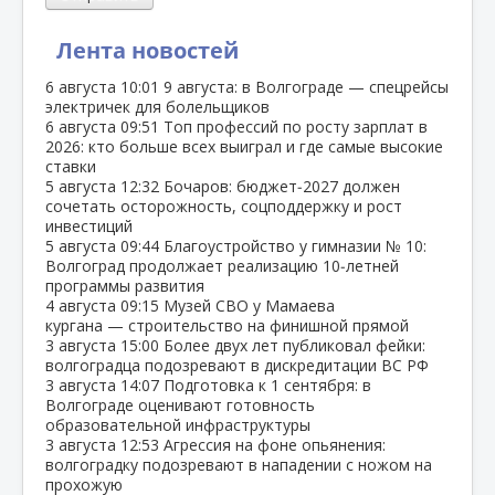
Лента новостей
6 августа
10:01
9 августа: в Волгограде — спецрейсы
электричек для болельщиков
6 августа
09:51
Топ профессий по росту зарплат в
2026: кто больше всех выиграл и где самые высокие
ставки
5 августа
12:32
Бочаров: бюджет‑2027 должен
сочетать осторожность, соцподдержку и рост
инвестиций
5 августа
09:44
Благоустройство у гимназии № 10:
Волгоград продолжает реализацию 10‑летней
программы развития
4 августа
09:15
Музей СВО у Мамаева
кургана — строительство на финишной прямой
3 августа
15:00
Более двух лет публиковал фейки:
волгоградца подозревают в дискредитации ВС РФ
3 августа
14:07
Подготовка к 1 сентября: в
Волгограде оценивают готовность
образовательной инфраструктуры
3 августа
12:53
Агрессия на фоне опьянения:
волгоградку подозревают в нападении с ножом на
прохожую