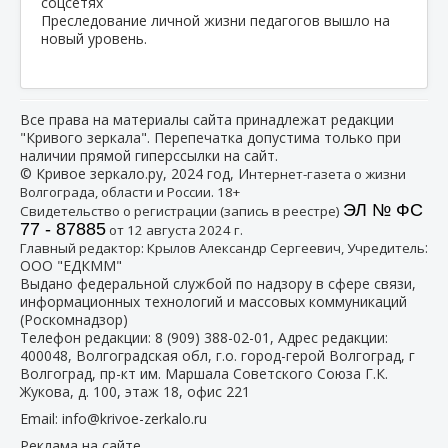
Преследование личной жизни педагогов вышло на
новый уровень.
Все права на материалы сайта принадлежат редакции
"Кривого зеркала". Перепечатка допустима только при
наличии прямой гиперссылки на сайт.
© Кривое зеркало.ру, 2024 год, И
нтернет-газета о жизни
Волгограда, области и России. 18+
ЭЛ № ФС
Свидетельство о регистрации (запись в реестре)
77 - 87885
от 12 августа 2024 г.
:
Главный редактор: Крылов Александр Сергеевич, Учредитель
ООО "ЕДКММ"
Выдано федеральной службой по надзору в сфере связи,
информационных технологий и массовых коммуникаций
(Роскомнадзор)
Телефон редакции:
8 (909) 388-02-01
, Адрес редакции:
400048, Волгоградская обл, г.о. город-герой Волгоград, г
Волгоград, пр-кт им. Маршала Советского Союза Г.К.
Жукова, д. 100, этаж 18, офис 221
Email:
info@krivoe-zerkalo.ru
Реклама на сайте