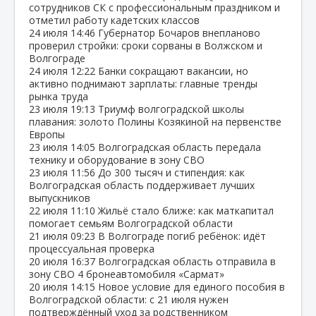
сотрудников СК с профессиональным праздником и
отметил работу кадетских классов
24 июля
14:46
Губернатор Бочаров внепланово
проверил стройки: сроки сорваны в Волжском и
Волгограде
24 июля
12:22
Банки сокращают вакансии, но
активно поднимают зарплаты: главные тренды
рынка труда
23 июля
19:13
Триумф волгоградской школы
плавания: золото Полины Козякиной на первенстве
Европы
23 июля
14:05
Волгоградская область передала
технику и оборудование в зону СВО
23 июля
11:56
До 300 тысяч и стипендия: как
Волгоградская область поддерживает лучших
выпускников
22 июля
11:10
Жильё стало ближе: как маткапитал
помогает семьям Волгоградской области
21 июля
09:23
В Волгограде погиб ребёнок: идёт
процессуальная проверка
20 июля
16:37
Волгоградская область отправила в
зону СВО 4 бронеавтомобиля «Сармат»
20 июля
14:15
Новое условие для единого пособия в
Волгоградской области: с 21 июля нужен
подтверждённый уход за родственником