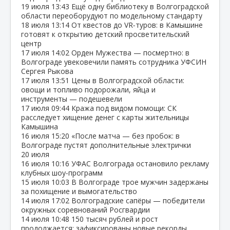
19 июля
13:43
Ещё одну библиотеку в Волгоградской
области переоборудуют по модельному стандарту
18 июля
13:14
От квестов до VR‑туров: в Камышине
готовят к открытию детский просветительский
центр
17 июля
14:02
Орден Мужества — посмертно: в
Волгограде увековечили память сотрудника УФСИН
Сергея Рыкова
17 июля
13:51
Цены в Волгоградской области:
овощи и топливо подорожали, яйца и
инструменты — подешевели
17 июля
09:44
Кража под видом помощи: СК
расследует хищение денег с карты жительницы
Камышина
16 июля
15:20
«После матча — без пробок: в
Волгограде пустят дополнительные электрички
20 июля
16 июля
10:16
УФАС Волгограда остановило рекламу
клубных шоу‑программ
15 июля
10:03
В Волгограде трое мужчин задержаны
за похищение и вымогательство
14 июля
17:02
Волгоградские сапёры — победители
окружных соревнований Росгвардии
14 июля
10:48
150 тысяч рублей и рост
продолжается: зафиксированы новые рекорды