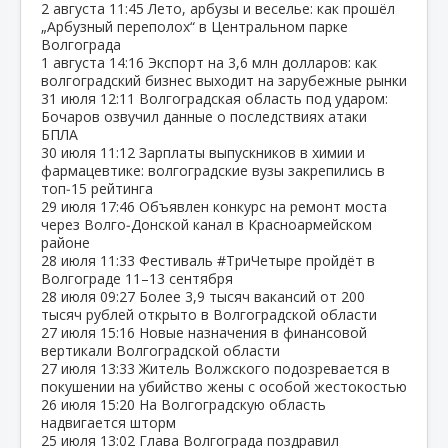
2 августа
11:45
Лето, арбузы и веселье: как прошёл
„Арбузный переполох“ в Центральном парке
Волгограда
1 августа
14:16
Экспорт на 3,6 млн долларов: как
волгоградский бизнес выходит на зарубежные рынки
31 июля
12:11
Волгоградская область под ударом:
Бочаров озвучил данные о последствиях атаки
БПЛА
30 июля
11:12
Зарплаты выпускников в химии и
фармацевтике: волгоградские вузы закрепились в
топ‑15 рейтинга
29 июля
17:46
Объявлен конкурс на ремонт моста
через Волго‑Донской канал в Красноармейском
районе
28 июля
11:33
Фестиваль #ТриЧетыре пройдёт в
Волгограде 11–13 сентября
28 июля
09:27
Более 3,9 тысяч вакансий от 200
тысяч рублей открыто в Волгоградской области
27 июля
15:16
Новые назначения в финансовой
вертикали Волгоградской области
27 июля
13:33
Житель Волжского подозревается в
покушении на убийство жены с особой жестокостью
26 июля
15:20
На Волгоградскую область
надвигается шторм
25 июля
13:02
Глава Волгограда поздравил