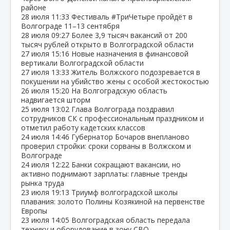
районе
28 июля
11:33
Фестиваль #ТриЧетыре пройдёт в
Волгограде 11–13 сентября
28 июля
09:27
Более 3,9 тысяч вакансий от 200
тысяч рублей открыто в Волгоградской области
27 июля
15:16
Новые назначения в финансовой
вертикали Волгоградской области
27 июля
13:33
Житель Волжского подозревается в
покушении на убийство жены с особой жестокостью
26 июля
15:20
На Волгоградскую область
надвигается шторм
25 июля
13:02
Глава Волгограда поздравил
сотрудников СК с профессиональным праздником и
отметил работу кадетских классов
24 июля
14:46
Губернатор Бочаров внепланово
проверил стройки: сроки сорваны в Волжском и
Волгограде
24 июля
12:22
Банки сокращают вакансии, но
активно поднимают зарплаты: главные тренды
рынка труда
23 июля
19:13
Триумф волгоградской школы
плавания: золото Полины Козякиной на первенстве
Европы
23 июля
14:05
Волгоградская область передала
технику и оборудование в зону СВО