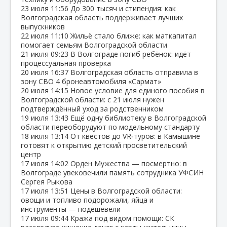
23 июля
11:56
До 300 тысяч и стипендия: как
Волгоградская область поддерживает лучших
выпускников
22 июля
11:10
Жильё стало ближе: как маткапитал
помогает семьям Волгоградской области
21 июля
09:23
В Волгограде погиб ребёнок: идёт
процессуальная проверка
20 июля
16:37
Волгоградская область отправила в
зону СВО 4 бронеавтомобиля «Сармат»
20 июля
14:15
Новое условие для единого пособия в
Волгоградской области: с 21 июля нужен
подтверждённый уход за родственником
19 июля
13:43
Ещё одну библиотеку в Волгоградской
области переоборудуют по модельному стандарту
18 июля
13:14
От квестов до VR‑туров: в Камышине
готовят к открытию детский просветительский
центр
17 июля
14:02
Орден Мужества — посмертно: в
Волгограде увековечили память сотрудника УФСИН
Сергея Рыкова
17 июля
13:51
Цены в Волгоградской области:
овощи и топливо подорожали, яйца и
инструменты — подешевели
17 июля
09:44
Кража под видом помощи: СК