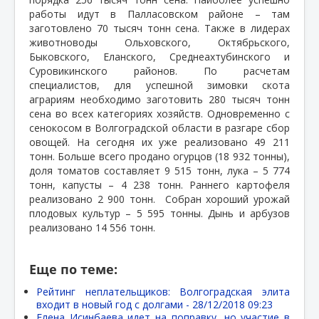
работы идут в Палласовском районе – там
заготовлено 70 тысяч тонн сена. Также в лидерах
животноводы Ольховского, Октябрьского,
Быковского, Еланского, Среднеахтубинского и
Суровикинского районов. По расчетам
специалистов, для успешной зимовки скота
аграриям необходимо заготовить 280 тысяч тонн
сена во всех категориях хозяйств. Одновременно с
сенокосом в Волгоградской области в разгаре сбор
овощей. На сегодня их уже реализовано 49 211
тонн. Больше всего продано огурцов (18 932 тонны),
доля томатов составляет 9 515 тонн, лука – 5 774
тонн, капусты – 4 238 тонн. Раннего картофеля
реализовано 2 900 тонн.
Собран хороший урожай
плодовых культур – 5 595 тонны. Дынь и арбузов
реализовано 14 556 тонн.
Еще по теме:
Рейтинг неплательщиков: Волгоградская элита
входит в новый год с долгами -
28/12/2018 09:23
Елена Исинбаева идет на поправку, но участие в