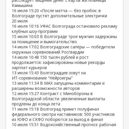
расследует хищение денег с карты жительницы
Камышина
16 июля
15:20
«После матча — без пробок: в
Волгограде пустят дополнительные электрички
20 июля
16 июля
10:16
УФАС Волгограда остановило рекламу
клубных шоу‑программ
15 июля
10:03
В Волгограде трое мужчин задержаны
за похищение и вымогательство
14 июля
17:02
Волгоградские сапёры — победители
окружных соревнований Росгвардии
14 июля
10:48
150 тысяч рублей и рост
продолжается: зафиксированы новые рекорды
зарплат курьеров
13 июля
15:43
Волгоградцев зовут на
ИТ‑соревнование “Нейроигры”
13 июля
11:34
В МАХ запущены комментарии и
расширены возможности авторов
12 июля
15:27
Контракт с Минобороны в
Волгоградской области: увеличенные выплаты
продлены до конца лета
11 июля
15:18
Волгоград примет полуфинал
федерального смотра наставников: 500 участников
из ЮФО и СКФО поборются за выход в финал
10 июля
15:51
Водохозяйственный прогноз: рабочая