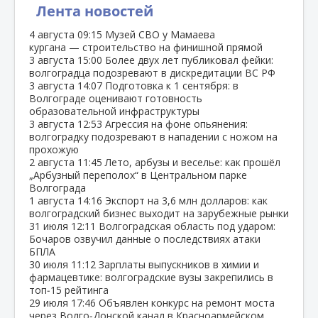
Лента новостей
4 августа
09:15
Музей СВО у Мамаева
кургана — строительство на финишной прямой
3 августа
15:00
Более двух лет публиковал фейки:
волгоградца подозревают в дискредитации ВС РФ
3 августа
14:07
Подготовка к 1 сентября: в
Волгограде оценивают готовность
образовательной инфраструктуры
3 августа
12:53
Агрессия на фоне опьянения:
волгоградку подозревают в нападении с ножом на
прохожую
2 августа
11:45
Лето, арбузы и веселье: как прошёл
„Арбузный переполох“ в Центральном парке
Волгограда
1 августа
14:16
Экспорт на 3,6 млн долларов: как
волгоградский бизнес выходит на зарубежные рынки
31 июля
12:11
Волгоградская область под ударом:
Бочаров озвучил данные о последствиях атаки
БПЛА
30 июля
11:12
Зарплаты выпускников в химии и
фармацевтике: волгоградские вузы закрепились в
топ‑15 рейтинга
29 июля
17:46
Объявлен конкурс на ремонт моста
через Волго‑Донской канал в Красноармейском